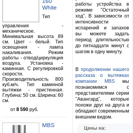
160
работы устройства в
White
режиме "Остаточный
ход". В зависимости от
Тип
интенсивности
управления -
испарений и запахов
механическое.
вы можете задать
Минимальная высота 89
период длительностью
см. Цвет - белый. Тип
до пятнадцати минут с
освещения - лампа
шагом в одну минуту.
накаливания. Режим
работы - отвод/циркуляция
воздуха. Установка -
каминная. С регулировкой
В
продолжении нашего
скорости.
рассказа о вытяжках
Производительность 800
компании MBS
мы
куб.м/ч. Тип каминной
познакомимся с
вытяжки - пристенная.
представителями серии
Глубина: 50 см. Ширина: 60
"Авангард", которые
см.
похожи друг на друга и
от
8 590
руб.
обладают современным
внешним видом.
MBS
Цены на: