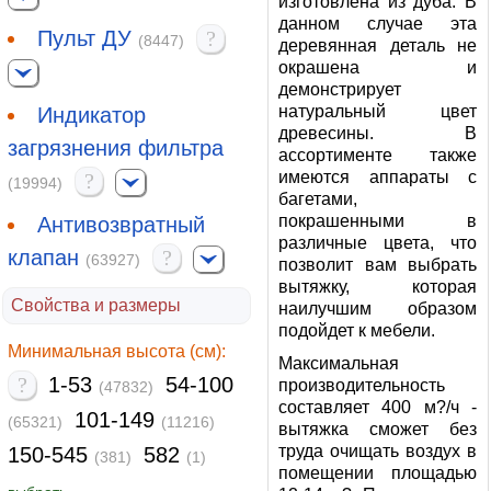
изготовлена из дуба. В
данном случае эта
Пульт ДУ
?
(8447)
деревянная деталь не
окрашена и
демонстрирует
натуральный цвет
Индикатор
древесины. В
загрязнения фильтра
ассортименте также
имеются аппараты с
?
(19994)
багетами,
покрашенными в
Антивозвратный
различные цвета, что
клапан
?
(63927)
позволит вам выбрать
вытяжку, которая
Свойства и размеры
наилучшим образом
подойдет к мебели.
Минимальная высота (см):
Максимальная
?
1-53
54-100
производительность
(47832)
составляет 400 м?/ч -
101-149
(65321)
(11216)
вытяжка сможет без
труда очищать воздух в
150-545
582
(381)
(1)
помещении площадью