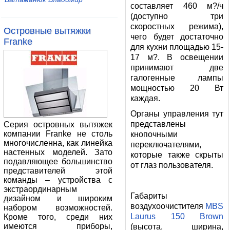
составляет 460 м?/ч
(доступно три
скоростных режима),
Островные вытяжки
чего будет достаточно
Franke
для кухни площадью 15-
17 м?. В освещении
принимают две
галогенные лампы
мощностью 20 Вт
каждая.
Органы управления тут
представлены
Серия островных вытяжек
компании Franke не столь
кнопочными
многочисленна, как линейка
переключателями,
настенных моделей. Зато
которые также скрыты
подавляющее большинство
от глаз пользователя.
представителей этой
команды – устройства с
экстраординарным
Габариты
дизайном и широким
воздухоочистителя
MBS
набором возможностей.
Laurus 150 Brown
Кроме того, среди них
имеются приборы,
(высота, ширина,