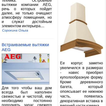
техника. Островные
вытяжки компании AEG,
речь о которых пойдет
далее, не только очищают
атмосферу помещения, но
и служат достойным
элементом интерьера....
Сорокина Ольга
Встраиваемые вытяжки
AEG
Ее корпус заметно
увеличился в размерах
- навес приобрел
куполообразную форму.
Кроме деревянного
багета, который
Для того чтобы ваш дом
опоясывает ее нижнюю
всегда был наполнен
часть, появилась
свежестью и чистотой, ему
необходимо постоянно
декоративная вставка в
пополнять запас свежего
верхней части камина.