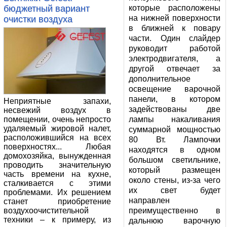
бюджетный вариант
которые расположены
на нижней поверхности
очистки воздуха
в ближней к повару
части. Один слайдер
руководит работой
электродвигателя, а
другой отвечает за
дополнительное
освещение варочной
панели, в котором
Неприятные запахи,
задействованы две
несвежий воздух в
помещении, очень непросто
лампы накаливания
удаляемый жировой налет,
суммарной мощностью
расположившийся на всех
80 Вт. Лампочки
поверхностях... Любая
находятся в одном
домохозяйка, вынужденная
большом светильнике,
проводить значительную
который размещен
часть времени на кухне,
около стены, из-за чего
сталкивается с этими
их свет будет
проблемами. Их решением
направлен
станет приобретение
воздухоочистительной
преимущественно в
техники – к примеру, из
дальнюю варочную