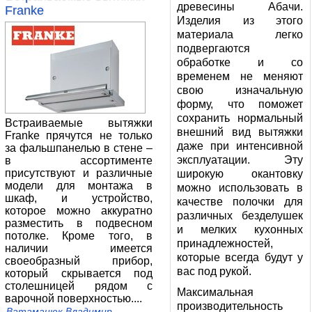
древесины Абачи.
Franke
Изделия из этого
материала легко
подвергаются
обработке и со
временем не меняют
свою изначальную
форму, что поможет
сохранить нормальный
Встраиваемые вытяжки
внешний вид вытяжки
Franke прячутся не только
даже при интенсивной
за фальшпанелью в стене –
эксплуатации. Эту
в ассортименте
присутствуют и различные
широкую окантовку
модели для монтажа в
можно использовать в
шкаф, и устройство,
качестве полочки для
которое можно аккуратно
различных безделушек
разместить в подвесном
и мелких кухонных
потолке. Кроме того, в
принадлежностей,
наличии имеется
которые всегда будут у
своеобразный прибор,
вас под рукой.
который скрывается под
столешницей рядом с
Максимальная
варочной поверхностью....
производительность
Ватаманюк Владимир