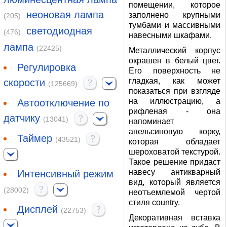
помещении, которое
неоновая лампа
заполнено крупными
(205)
тумбами и массивными
светодиодная
(476)
навесными шкафами.
лампа
(22425)
Металлический корпус
окрашен в белый цвет.
Регулировка
Его поверхность не
гладкая, как может
скорости
?
(125669)
показаться при взгляде
на иллюстрацию, а
Автоотключение по
рифленая - она
датчику
?
(13041)
напоминает
апельсиновую корку,
Таймер
?
(43521)
которая обладает
шероховатой текстурой.
Такое решение придаст
навесу антикварный
Интенсивный режим
вид, который является
?
(28002)
неотъемлемой чертой
стиля country.
Дисплей
?
(22753)
Декоративная вставка