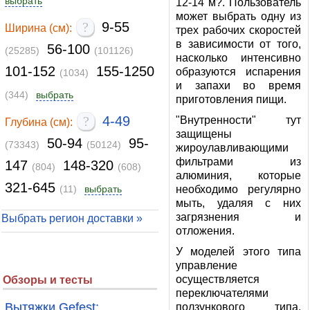
выбрать
12-14 м?. Пользователь
может выбрать одну из
?
9-55
Ширина (см):
трех рабочих скоростей
в зависимости от того,
56-100
(25285)
(101126)
насколько интенсивно
101-152
155-1250
образуются испарения
(1034)
и запахи во время
(344)
выбрать
приготовления пищи.
?
4-49
"Внутренности" тут
Глубина (см):
защищены
50-94
95-
(73343)
(50124)
жироулавливающими
фильтрами из
147
148-320
(804)
(608)
алюминия, которые
321-645
(11)
выбрать
необходимо регулярно
мыть, удаляя с них
загрязнения и
Выбрать регион доставки »
отложения.
У моделей этого типа
управление
осуществляется
Обзоры и тесты
переключателями
Вытяжки Gefest:
ползункового типа,