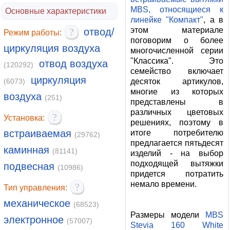
MBS, относящиеся к
Основные характеристики
линейке "Компакт"
, а в
этом материале
?
отвод/
Режим работы:
поговорим о более
циркуляция воздуха
многочисленной серии
"Классика". Это
отвод воздуха
(120292)
семейство включает
циркуляция
десяток артикулов,
(6073)
многие из которых
воздуха
(251)
представлены в
различных цветовых
?
Установка:
решениях, поэтому в
встраиваемая
итоге потребителю
(29762)
предлагается пятьдесят
каминная
(81141)
изделий - на выбор
подходящей вытяжки
подвесная
(10986)
придется потратить
немало времени.
?
Тип управления:
механическое
(68523)
Размеры модели
MBS
электронное
(57007)
Stevia 160 White