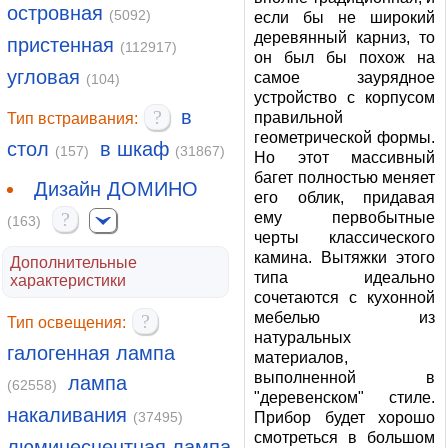
островная
(5092)
если бы не широкий
деревянный карниз, то
пристенная
(112917)
он был бы похож на
угловая
самое заурядное
(104)
устройство с корпусом
?
в
правильной
Тип встраивания:
геометрической формы.
стол
в шкаф
(157)
(31867)
Но этот массивный
багет полностью меняет
Дизайн ДОМИНО
его облик, придавая
?
ему первобытные
(163)
черты классического
камина. Вытяжки этого
Дополнительные
типа идеально
характеристики
сочетаются с кухонной
мебелью из
?
Тип освещения:
натуральных
галогенная лампа
материалов,
выполненной в
лампа
(62558)
"деревенском" стиле.
накаливания
(37495)
Прибор будет хорошо
смотреться в большом
люминесцентная лампа