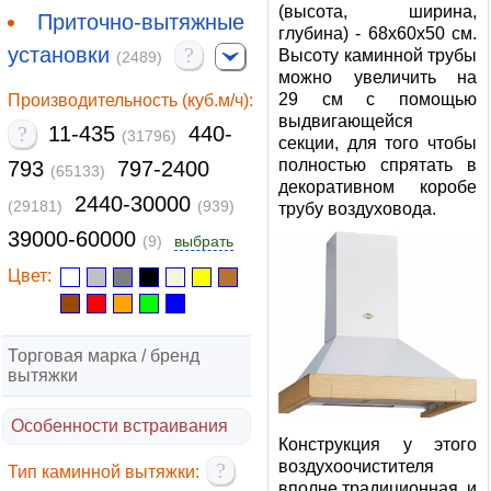
(высота, ширина,
Приточно-вытяжные
глубина) - 68x60x50 см.
установки
?
Высоту каминной трубы
(2489)
можно увеличить на
29 см с помощью
Производительность (куб.м/ч):
выдвигающейся
?
11-435
440-
(31796)
секции, для того чтобы
полностью спрятать в
793
797-2400
(65133)
декоративном коробе
2440-30000
(29181)
(939)
трубу воздуховода.
39000-60000
(9)
выбрать
Цвет:
Торговая марка / бренд
вытяжки
Особенности встраивания
Конструкция у этого
воздухоочистителя
?
Тип каминной вытяжки:
вполне традиционная, и