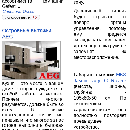
ассортимента компании
зону.
Gefest....
Деревянный карниз
Сорокина Ольга
будет скрывать от
Голосование:
+5
повара органы
управления, поэтому
Островные вытяжки
ему придется
AEG
заглядывать под навес
до тех пор, пока руки не
запомнят их
месторасположение.
Габариты вытяжки
MBS
Jasmin Ivory 160 Rovere
Кухня – это место в вашем
(высота, ширина,
доме, которое нуждается в
глубина) -
особой заботе и чистоте.
105x60x50 см. По
Причём чистота,
техническим
разумеется, должна быть во
всем. В ритме
характеристикам она
повседневной жизни мы
полностью повторяет
привыкли, что многое за нас
предыдущее
готова выполнить бытовая
устройство.