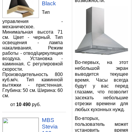
возможности.
Black
Тип
управления -
механическое.
Минимальная высота 71
см. Цвет - черный. Тип
освещения - лампа
накаливания. Режим
работы - отвод/циркуляция
воздуха. Установка -
Во-первых, на этот
каминная. С регулировкой
небольшой экран
скорости.
выводится текущее
Производительность 800
куб.м/ч. Тип каминной
время. Часы всегда
вытяжки - пристенная.
будут у вас перед
Глубина: 50 см. Ширина: 60
глазами, что позволит
см.
засекать небольшие
отрезки времени для
от
10 490
руб.
любых кухонных нужд.
Во-вторых,
MBS
пользователь может
Stevia
установить время