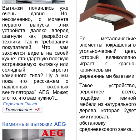
Вытяжки появились уже
очень давно. Но,
несомненно, с момента
первого выпуска этих
устройств далеко вперед
шагнули как разработки
Ее металлические
техники, так и требования
элементы покрашены в
покупателей. Что вам
угольно-черный цвет,
захочется видеть на своей
который великолепно
кухне: стандартную плоскую
играет с красно-
встраиваемую вытяжку или
солидный агрегат
коричневыми
каминного типа? Ну а мы
деревянными багетами.
пока что расскажем о
Такое устройство,
наклонных "кухонных
вероятнее всего,
вентиляторах" AEG. Может,
это то, что вам нужно?...
подойдет к темной
Сорокина Ольга
мебели из натурального
Голосование:
+8
дерева, которая будет
имитировать
обстановку
Каминные вытяжки AEG
средневекового замка.