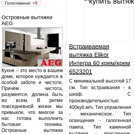
Голосование:
+5
Островные вытяжки
AEG
Встраиваемая
вытяжка Elikor
Интегра 60 крем/крем
Кухня – это место в вашем
6523201
доме, которое нуждается в
С минимальной высотой 17
особой заботе и чистоте.
см. Тип встраивания - в
Причём чистота,
шкаф. С
разумеется, должна быть
во всем. В ритме
производительностью:
повседневной жизни мы
400куб.м/ч. Тип управления
привыкли, что многое за
- механическое. Тип
нас готова выполнить
освещения - галогенная
бытовая техника.
лампа. Тип каминной
Островные вытяжки
вытяжки - пристенная.