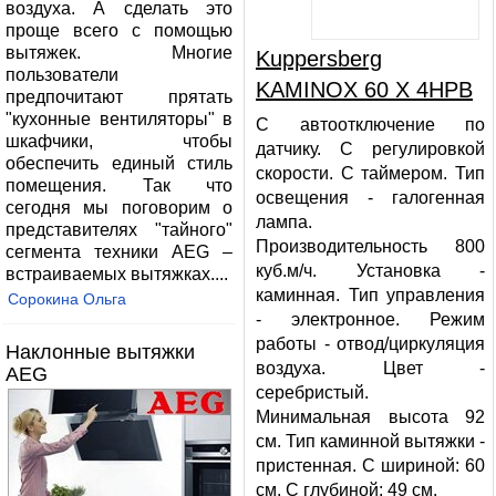
воздуха. А сделать это
проще всего с помощью
вытяжек. Многие
Kuppersberg
пользователи
KAMINOX 60 X 4HPB
предпочитают прятать
"кухонные вентиляторы" в
С автоотключение по
шкафчики, чтобы
датчику. С регулировкой
обеспечить единый стиль
скорости. С таймером. Тип
помещения. Так что
освещения - галогенная
сегодня мы поговорим о
лампа.
представителях "тайного"
Производительность 800
сегмента техники AEG –
куб.м/ч. Установка -
встраиваемых вытяжках....
каминная. Тип управления
Сорокина Ольга
- электронное. Режим
работы - отвод/циркуляция
Наклонные вытяжки
воздуха. Цвет -
AEG
серебристый.
Минимальная высота 92
см. Тип каминной вытяжки -
пристенная. С шириной: 60
см. С глубиной: 49 см.