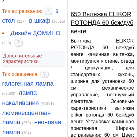
?
в
Тип встраивания:
650 Вытяжка ELIKOR
стол
в шкаф
(217)
(36515)
РОТОНДА 60 беж/дуб
венге
Дизайн ДОМИНО
Вытяжка ELIKOR
?
(235)
РОТОНДА 60 беж/дуб
венге каминная вытяжка,
Дополнительные
монтируется к стене, отвод
характеристики
/ циркуляция, для
?
Тип освещения:
стандартных кухонь,
ширина для установки 60
галогенная лампа
см, механическое
лампа
(68083)
управление, бесшумный
двигатель Основные
накаливания
(41991)
характеристики вытяжки
люминесцентная
elikor ротонда 60 беж/дуб
лампа
неоновая
венге Установка: каминная
(260)
пристенная Ширина
лампа
(704)
встраивания: 60 см Цвет: