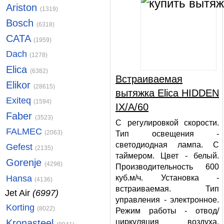
Ariston
(1319)
Bosch
(6318)
CATA
(1959)
Dach
(1278)
Elica
(6382)
Встраиваемая
Elikor
(28615)
вытяжка Elica HIDDEN
Exiteq
(1594)
IX/A/60
Faber
(3523)
С регулировкой скорости.
FALMEC
(2063)
Тип освещения -
светодиодная лампа. С
Gefest
(2135)
таймером. Цвет - белый.
Gorenje
(4298)
Производительность 600
куб.м/ч. Установка -
Hansa
(4136)
встраиваемая. Тип
Jet Air
(6997)
управления - электронное.
Korting
(8022)
Режим работы - отвод/
циркуляция воздуха.
Kronasteel