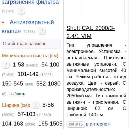
загрязнения фильтра
?
(23289)
Антивозвратный
Shuft CAU 2000/3-
клапан
?
(70833)
2,4/1 VIM
Свойства и размеры
Тип управления -
электронное. Установка -
Минимальная высота (см):
встраиваемая. Приточно-
?
1-53
54-100
вытяжные установки. С
(54463)
минимальной высотой 40
101-149
(71639)
(12996)
см. Режим работы - отвод
150-545
582-1080
воздуха. Цвет - серый. С
(980)
производительностью:
выбрать
(6)
2050куб.м/ч. Тип каминной
вытяжки - пристенная. С
?
8-56
Ширина (см):
шириной: 62 см. С
57-103
глубиной: 140 см.
(29050)
(111640)
104-163
165-1505
купить
в интернет-
(2036)