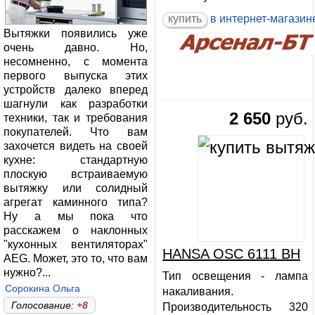
купить
в интернет-магазин
Вытяжки появились уже
очень давно. Но,
несомненно, с момента
первого выпуска этих
устройств далеко вперед
шагнули как разработки
2 650
руб.
техники, так и требования
покупателей. Что вам
захочется видеть на своей
кухне: стандартную
плоскую встраиваемую
вытяжку или солидный
агрегат каминного типа?
Ну а мы пока что
расскажем о наклонных
"кухонных вентиляторах"
HANSA OSC 6111 BH
AEG. Может, это то, что вам
нужно?...
Тип освещения - лампа
Сорокина Ольга
накаливания.
Голосование:
+8
Производительность 320