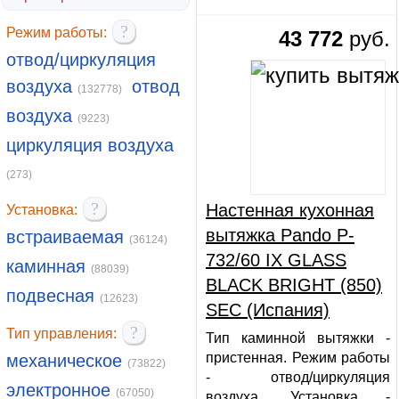
?
Режим работы:
43 772
руб.
отвод/циркуляция
воздуха
отвод
(132778)
воздуха
(9223)
циркуляция воздуха
(273)
?
Настенная кухонная
Установка:
вытяжка Pando P-
встраиваемая
(36124)
732/60 IX GLASS
каминная
(88039)
BLACK BRIGHT (850)
подвесная
(12623)
SEC (Испания)
?
Тип управления:
Тип каминной вытяжки -
пристенная. Режим работы
механическое
(73822)
- отвод/циркуляция
электронное
(67050)
воздуха. Установка -