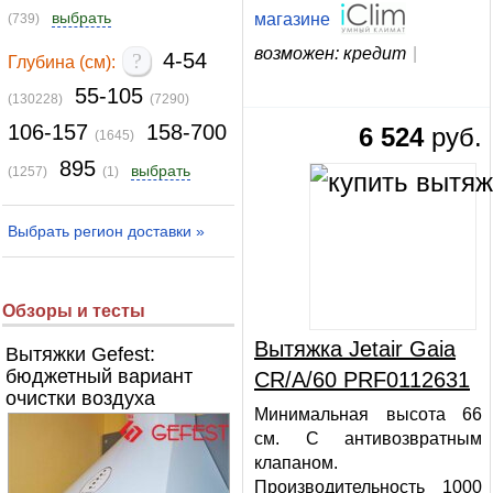
выбрать
магазине
(739)
возможен: кредит
|
?
4-54
Глубина (см):
55-105
(130228)
(7290)
106-157
158-700
6 524
руб.
(1645)
895
выбрать
(1257)
(1)
Выбрать регион доставки »
Обзоры и тесты
Вытяжка Jetair Gaia
Вытяжки Gefest:
бюджетный вариант
CR/A/60 PRF0112631
очистки воздуха
Минимальная высота 66
см. С антивозвратным
клапаном.
Производительность 1000