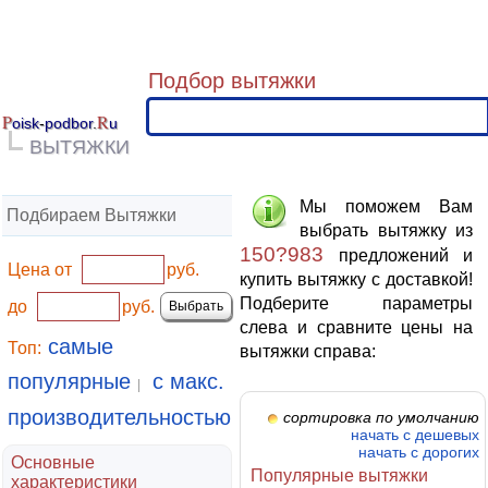
Подбор вытяжки
P
R
oisk
-
podbor
.
u
ВЫТЯЖКИ
Мы поможем Вам
Подбираем Вытяжки
выбрать вытяжку из
150?983
предложений и
Цена от
руб.
купить вытяжку с доставкой!
Подберите параметры
до
руб.
слева и сравните цены на
самые
Топ:
вытяжки справа:
популярные
с макс.
|
производительностью
сортировка по умолчанию
начать с дешевых
начать с дорогих
Основные
Популярные вытяжки
характеристики