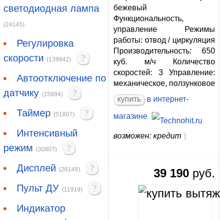
светодиодная лампа
бежевый
Функциональность,
(24145)
управление Режимы
работы: отвод / циркуляция
Регулировка
Производительность: 650
скорости
?
(139942)
куб. м/ч Количество
скоростей: 3 Управление:
Автоотключение по
механическое, ползунковое
датчику
?
(15994)
купить
в интернет-
Таймер
?
(51807)
магазине
Интенсивный
возможен: кредит
|
режим
?
(30807)
Дисплей
?
(26149)
39 190
руб.
Пульт ДУ
?
(11919)
Индикатор