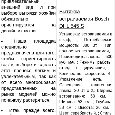
привлекательный
внешний вид. И при
Вытяжка
выборе вытяжки хозяйки
встраиваемая Bosch
обязательно
ориентируются на
DHL 545 S
дизайн их кухни.
Установка: встраиваемая в
шкаф, ; Потребляемая
Наша площадка
мощность: 380 Вт, ; Тип:
специально
полностью встраиваемая, ;
предназначена для того,
Производительность: 500
чтобы сориентировать
куб. м/ч, ; Режимы работы:
вас в выборе и сделать
отвод / циркуляция, ;
этот процесс легким и
Количество скоростей: 4,;
увлекательным, так как
Управление: есть, ;
от всего многообразия
Освещение: галогенная
представленных на
лампа, 20 Вт х 2,; Ширина
рынке моделей можно
встраивания: 53 см, ;
поначалу растеряться.
Ширина: 53 см, ; Глубина:
38 см, ; Высота: 26 см, ;
Итак, прежде всего,
Цвет: серебристый, ; Стиль: