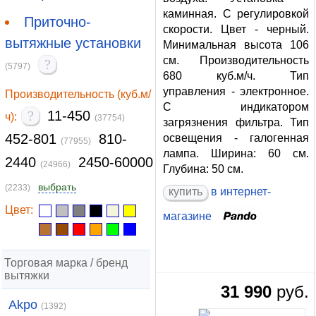
каминная. С регулировкой
Приточно-
скорости. Цвет - черный.
вытяжные установки
Минимальная высота 106
см. Производительность
?
(5797)
680 куб.м/ч. Тип
управления - электронное.
Производительность (куб.м/
С индикатором
?
11-450
ч):
(37754)
загрязнения фильтра. Тип
452-801
810-
освещения - галогенная
(77955)
лампа. Ширина: 60 см.
2440
2450-60000
(24966)
Глубина: 50 см.
выбрать
(2233)
купить
в интернет-
Цвет:
магазине
Торговая марка / бренд
вытяжки
31 990
руб.
Akpo
(1392)