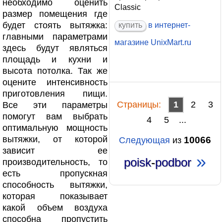
необходимо оценить
Classic
размер помещения где
будет стоять вытяжка:
купить
в интернет-
главными параметрами
магазине
UnixMart.ru
здесь будут являться
площадь и кухни и
высота потолка. Так же
оцените интенсивность
приготовления пищи.
Cтраницы:
1
2
3
Все эти параметры
помогут вам выбрать
4
5
...
оптимальную мощность
вытяжки, от которой
10066
Следующая
из
зависит ее
»
poisk
-
podbor
производительность, то
есть пропускная
способность вытяжки,
которая показывает
какой объем воздуха
способна пропустить