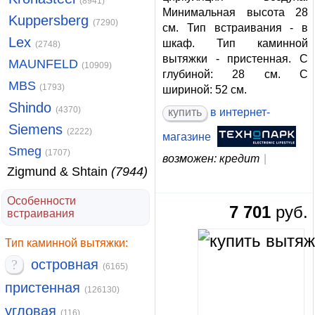
(8941)
Минимальная высота 28
Kuppersberg
(7290)
см. Тип встраивания - в
Lex
шкаф. Тип каминной
(2748)
вытяжки - пристенная. С
MAUNFELD
(10909)
глубиной: 28 см. С
MBS
(1793)
шириной: 52 см.
Shindo
(4370)
купить
в интернет-
Siemens
(2222)
магазине
Smeg
(1707)
возможен: кредит
|
Zigmund & Shtain
(7944)
Особенности
7 701
руб.
встраивания
Тип каминной вытяжки:
?
островная
(6165)
пристенная
(126130)
угловая
(116)