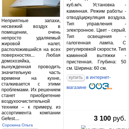
куб.м/ч. Установка -
каминная. Режим работы -
отвод/циркуляция воздуха.
Неприятные запахи,
Тип управления -
несвежий воздух в
электронное. Цвет - серый.
помещении, очень
Тип освещения -
непросто удаляемый
галогенная лампа. С
жировой налет,
регулировкой скорости. Тип
расположившийся на всех
поверхностях... Любая
каминной вытяжки -
домохозяйка,
пристенная. Глубина: 50
вынужденная проводить
см. Ширина: 60 см.
значительную часть
купить
в интернет-
времени на кухне,
сталкивается с этими
магазине
проблемами. Их решением
станет приобретение
воздухоочистительной
техники – к примеру, из
ассортимента компании
3 100
руб.
Gefest....
Сорокина Ольга