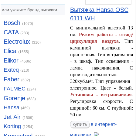
Вытяжка Hansa OSC
или укажите бренд вытяжки
6111 WH
Bosch
(1070)
С минимальной высотой 13
CATA
(283)
см.
Режим работы - отвод/
Electrolux
циркуляция воздуха
. Тип
(310)
каминной вытяжки -
Elica
(1655)
пристенная. Тип встраивания
Elikor
- в шкаф. Тип освещения -
(4686)
лампа накаливания. С
Exiteq
(213)
производительностью:
Faber
(632)
320куб.м/ч. Тип управления -
электронное. Цвет - белый.
FALMEC
(224)
Установка - встраиваемая
.
Gorenje
(683)
Регулировка скорости. С
Hansa
шириной: 60 см. С глубиной:
(469)
50 см.
Jet Air
(1509)
купить
в интернет-
Korting
(1254)
магазине