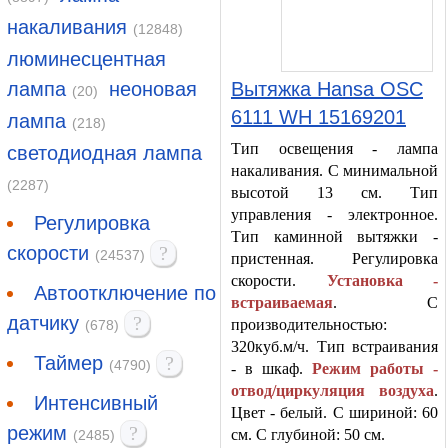
накаливания
(12848)
люминесцентная
лампа
неоновая
Вытяжка Hansa OSC
(20)
6111 WH 15169201
лампа
(218)
Тип освещения - лампа
светодиодная лампа
накаливания. С минимальной
(2287)
высотой 13 см. Тип
управления - электронное.
Регулировка
Тип каминной вытяжки -
скорости
?
(24537)
пристенная. Регулировка
скорости.
Установка -
Автоотключение по
встраиваемая
. С
датчику
?
производительностью:
(678)
320куб.м/ч. Тип встраивания
Таймер
?
(4790)
- в шкаф.
Режим работы -
отвод/циркуляция воздуха
.
Интенсивный
Цвет - белый. С шириной: 60
режим
?
см. С глубиной: 50 см.
(2485)