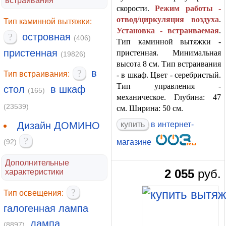
встраивания
скорости.
Режим работы -
отвод/циркуляция воздуха
.
Тип каминной вытяжки:
Установка - встраиваемая
.
?
островная
(406)
Тип каминной вытяжки -
пристенная
пристенная. Минимальная
(19826)
высота 8 см. Тип встраивания
?
в
Тип встраивания:
- в шкаф. Цвет - серебристый.
Тип управления -
стол
в шкаф
(165)
механическое. Глубина: 47
(23539)
см. Ширина: 50 см.
Дизайн ДОМИНО
купить
в интернет-
?
(92)
магазине
Дополнительные
2 055
руб.
характеристики
?
Тип освещения:
галогенная лампа
лампа
(8897)