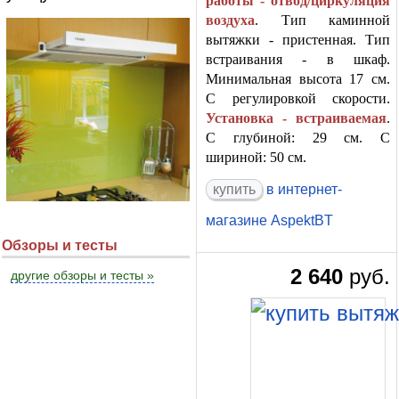
работы - отвод/циркуляция
воздуха
. Тип каминной
вытяжки - пристенная. Тип
встраивания - в шкаф.
Минимальная высота 17 см.
С регулировкой скорости.
Установка - встраиваемая
.
С глубиной: 29 см. С
шириной: 50 см.
в интернет-
магазине AspektBT
Обзоры и тесты
2 640
руб.
другие обзоры и тесты »