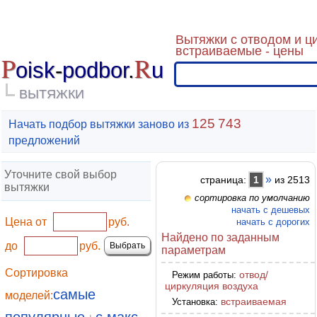
Вытяжки с отводом и ц
встраиваемые - цены
P
R
oisk
-
podbor
.
u
ВЫТЯЖКИ
125 743
Начать подбор вытяжки заново из
предложений
Уточните свой выбор
»
страница:
1
из 2513
вытяжки
сортировка по умолчанию
начать с дешевых
Цена от
руб.
начать с дорогих
Найдено по заданным
до
руб.
параметрам
Сортировка
отвод/
Режим работы:
циркуляция воздуха
самые
моделей:
встраиваемая
Установка: