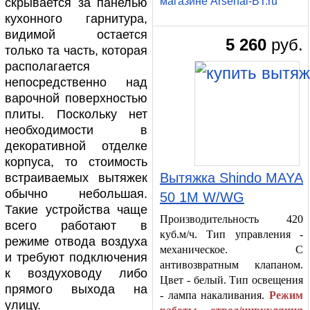
магазине Arsenal-BT.ru
скрывается за панелью
кухонного гарнитура,
видимой остается
5 260
руб.
только та часть, которая
располагается
непосредственно над
варочной поверхностью
плиты. Поскольку нет
необходимости в
декоративной отделке
корпуса, то стоимость
Вытяжка Shindo MAYA
встраиваемых вытяжек
обычно небольшая.
50 1M W/WG
Такие устройства чаще
Производительность 420
всего работают в
куб.м/ч. Тип управления -
режиме отвода воздуха
механическое. С
и требуют подключения
антивозвратным клапаном.
к воздуховоду либо
Цвет - белый. Тип освещения
прямого выхода на
- лампа накаливания.
Режим
улицу.