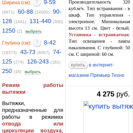
?
9-59
Производительность 320
Ширина (см):
куб.м/ч. Тип встраивания - в
60-88
90-
(8871)
(14505)
шкаф. Тип управления -
128
131-440
электронное. Минимальная
(1441)
(300)
высота 13 см. Цвет - белый.
1250
(2)
выбрать
Установка - встраиваемая
.
Тип освещения - лампа
?
8-42
Глубина (см):
накаливания. С глубиной: 50
43-73
74-
(18373)
(6067)
см. С шириной: 60 см.
125
126-243
(274)
(181)
в интернет-
250
(18)
выбрать
магазине Премьер Техно
Режим работы
вытяжки
4 275
руб.
Вытяжки,
предназначенные для
работы в режимах
отвода или
циркуляции воздуха
,