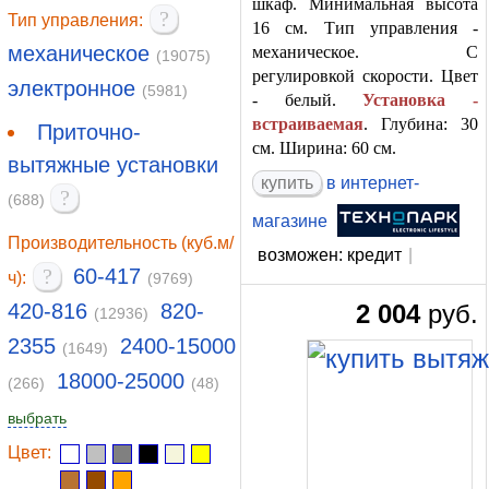
шкаф. Минимальная высота
?
Тип управления:
16 см. Тип управления -
механическое
механическое. С
(19075)
регулировкой скорости. Цвет
электронное
(5981)
- белый.
Установка -
встраиваемая
. Глубина: 30
Приточно-
см. Ширина: 60 см.
вытяжные установки
купить
в интернет-
?
(688)
магазине
Производительность (куб.м/
возможен: кредит
|
?
60-417
ч):
(9769)
420-816
820-
2 004
руб.
(12936)
2355
2400-15000
(1649)
18000-25000
(266)
(48)
выбрать
Цвет: