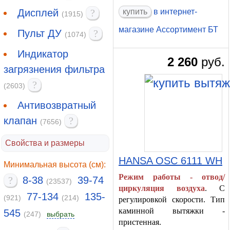
Дисплей
?
в интернет-
(1915)
магазине Ассортимент БТ
Пульт ДУ
?
(1074)
Индикатор
2 260
руб.
загрязнения фильтра
?
(2603)
Антивозвратный
клапан
?
(7656)
Свойства и размеры
HANSA OSC 6111 WH
Минимальная высота (см):
Режим работы - отвод/
?
8-38
39-74
(23537)
циркуляция воздуха
. С
77-134
135-
(921)
(214)
регулировкой скорости. Тип
каминной вытяжки -
545
(247)
выбрать
пристенная.