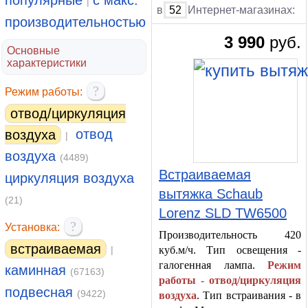
популярные
с макс.
|
в
52
Интернет-магазинах:
производительностью
3 990
руб.
Основные
характеристики
?
Режим работы:
отвод/циркуляция
отвод
воздуха
|
воздуха
(4489)
Встраиваемая
циркуляция воздуха
вытяжка Schaub
(21)
Lorenz SLD TW6500
?
Установка:
Производительность 420
встраиваемая
|
куб.м/ч. Тип освещения -
галогенная лампа.
Режим
каминная
(67163)
работы - отвод/циркуляция
подвесная
(9422)
воздуха
. Тип встраивания - в