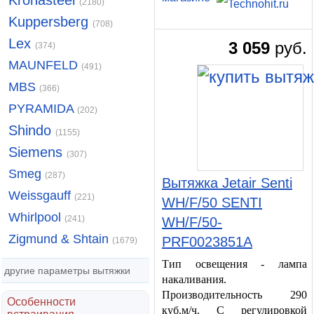
Kronasteel
(2180)
Kuppersberg
(708)
Lex
3 059
руб.
(374)
MAUNFELD
(491)
MBS
(366)
PYRAMIDA
(202)
Shindo
(1155)
Siemens
(307)
Smeg
(287)
Вытяжка Jetair Senti
Weissgauff
(221)
WH/F/50 SENTI
Whirlpool
(241)
WH/F/50-
Zigmund & Shtain
PRF0023851A
(1679)
Тип освещения - лампа
другие параметры вытяжки
накаливания.
Производительность 290
Особенности
куб.м/ч. С регулировкой