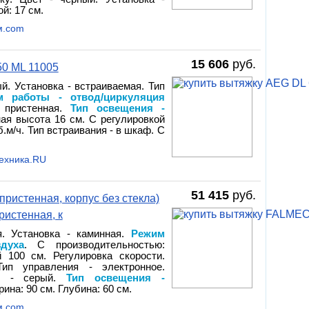
й: 17 см.
м.com
15 606
руб.
0 ML 11005
й. Установка - встраиваемая. Тип
м работы - отвод/циркуляция
 пристенная.
Тип освещения -
ая высота 16 см. С регулировкой
.м/ч. Тип встраивания - в шкаф. С
Техника.RU
51 415
руб.
ристенная, корпус без стекла)
истенная, к
я. Установка - каминная.
Режим
духа
. С производительностью:
 100 см. Регулировка скорости.
Тип управления - электронное.
ет - серый.
Тип освещения -
рина: 90 см. Глубина: 60 см.
м.com