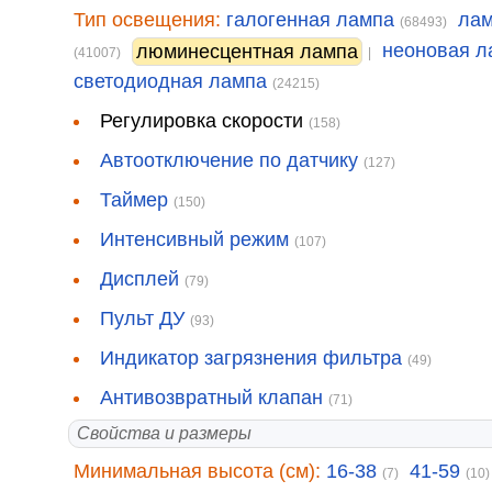
Тип освещения:
галогенная лампа
лам
(68493)
неоновая л
люминесцентная лампа
(41007)
|
светодиодная лампа
(24215)
Регулировка скорости
(158)
Автоотключение по датчику
(127)
Таймер
(150)
Интенсивный режим
(107)
Дисплей
(79)
Пульт ДУ
(93)
Индикатор загрязнения фильтра
(49)
Антивозвратный клапан
(71)
Свойства и размеры
Минимальная высота (см):
16-38
41-59
(7)
(10)