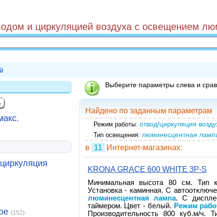
водом и циркуляцией воздуха с освещением лю
й
Выберите параметры слева и срав
Найдено по заданным параметрам
макс.
отвод/циркуляция возду
Режим работы:
люминесцентная ламп
Тип освещения:
в
11
Интернет-магазинах:
циркуляция
KRONA GRACE 600 WHITE 3P-S
Минимальная высота 80 см. Тип к
Установка - каминная. С автоотключ
люминесцентная лампа
. С диспле
таймером. Цвет - белый.
Режим рабо
ое
(152)
Производительность 800 куб.м/ч. Т