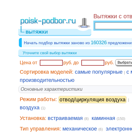
Вытяжки с от
ВЫТЯЖКИ
160326
Начать подбор вытяжки заново из
предложени
Уточните свой выбор вытяжки
Цена от
руб.
до
руб.
Сортировка моделей:
самые популярные
с 
|
производительностью
Основные характеристики
Режим работы:
отвод/циркуляция воздуха
|
воздуха
(1)
Установка:
встраиваемая
каминная
(8)
(150)
Тип управления:
механическое
электронн
(6)