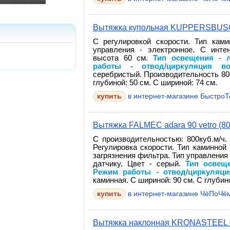
Вытяжка купольная KUPPERSBUSC
С регулировкой скорости. Тип ками
управления - электронное. С инт
высота 60 см.
Тип освещения - 
работы - отвод/циркуляция во
серебристый. Производительность 800
глубиной: 50 см. С шириной: 74 см.
в интернет-магазине Быстро
Вытяжка FALMEC adara 90 vetro (80
С производительностью: 800куб.м/ч
Регулировка скорости. Тип каминной
загрязнения фильтра. Тип управления
датчику. Цвет - серый.
Тип освещ
Режим работы - отвод/циркуляци
каминная. С шириной: 90 см. С глубино
в интернет-магазине ЧёПоЧё
Вытяжка наклонная KRONASTEEL G