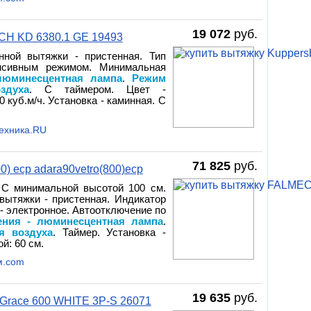
19 072
руб.
H KD 6380.1 GE 19493
нной вытяжки - пристенная. Тип
енсивным режимом. Минимальная
люминесцентная лампа
.
Режим
здуха
. С таймером. Цвет -
 куб.м/ч. Установка - каминная. С
Техника.RU
71 825
руб.
0) ecp adara90vetro(800)ecp
. С минимальной высотой 100 см.
 вытяжки - пристенная. Индикатор
 - электронное. Автоотключение по
ения - люминесцентная лампа
.
я воздуха
. Таймер. Установка -
й: 60 см.
м.com
19 635
руб.
race 600 WHITE 3P-S 26071