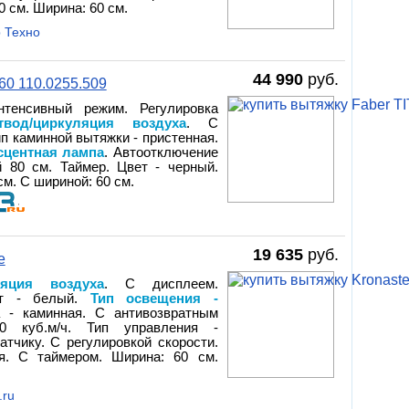
 см. Ширина: 60 см.
 Техно
44 990
руб.
0 110.0255.509
нтенсивный режим. Регулировка
од/циркуляция воздуха
. С
ип каминной вытяжки - пристенная.
сцентная лампа
. Автоотключение
 80 см. Таймер. Цвет - черный.
см. С шириной: 60 см.
19 635
руб.
e
яция воздуха
. С дисплеем.
ет - белый.
Тип освещения -
а - каминная. С антивозвратным
00 куб.м/ч. Тип управления -
атчику. С регулировкой скорости.
я. С таймером. Ширина: 60 см.
.ru