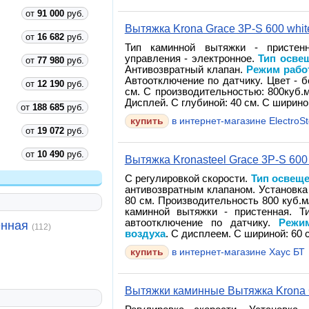
от
91 000
руб.
Вытяжка Krona Grace 3P-S 600 whit
от
16 682
руб.
Тип каминной вытяжки - пристенн
управления - электронное.
Тип осве
от
77 980
руб.
Антивозвратный клапан.
Режим рабо
Автоотключение по датчику. Цвет - 
от
12 190
руб.
см. С производительностью: 800куб.м
Дисплей. С глубиной: 40 см. С шириной
от
188 685
руб.
в интернет-магазине ElectroSt
от
19 072
руб.
от
10 490
руб.
Вытяжка Kronasteel Grace 3P-S 600
С регулировкой скорости.
Тип освещ
антивозвратным клапаном. Установка
80 см. Производительность 800 куб.м
каминной вытяжки - пристенная. Т
автоотключение по датчику.
Режи
енная
(112)
воздуха
. С дисплеем. С шириной: 60 с
в интернет-магазине Хаус БТ
Вытяжки каминные Вытяжка Krona G