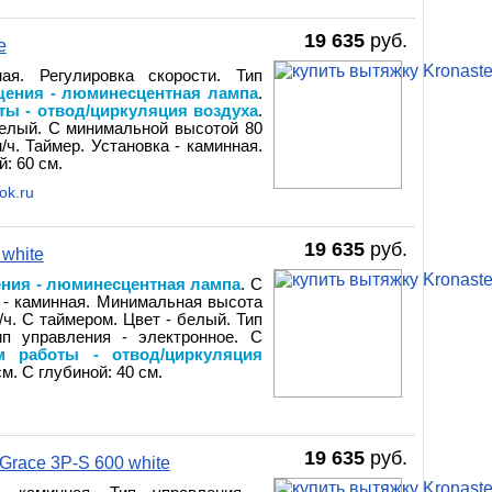
19 635
руб.
e
ая. Регулировка скорости. Тип
щения - люминесцентная лампа
.
ты - отвод/циркуляция воздуха
.
белый. С минимальной высотой 80
/ч. Таймер. Установка - каминная.
: 60 см.
ok.ru
19 635
руб.
 white
ения - люминесцентная лампа
. С
 - каминная. Минимальная высота
/ч. С таймером. Цвет - белый. Тип
ип управления - электронное. С
м работы - отвод/циркуляция
м. С глубиной: 40 см.
19 635
руб.
race 3P-S 600 white