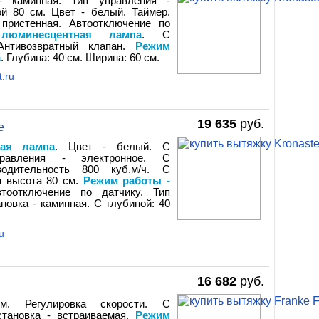
 - каминная. Тип управления -
й 80 см. Цвет - белый. Таймер.
пристенная. Автоотключение по
юминесцентная лампа
. С
 Антивозвратный клапан.
Режим
а
. Глубина: 40 см. Ширина: 60 см.
.ru
19 635
руб.
e
ная лампа
. Цвет - белый. С
правления - электронное. С
водительность 800 куб.м/ч. С
я высота 80 см.
Режим работы -
тоотключение по датчику. Тип
новка - каминная. С глубиной: 40
u
16 682
руб.
. Регулировка скорости. С
Установка - встраиваемая.
Режим