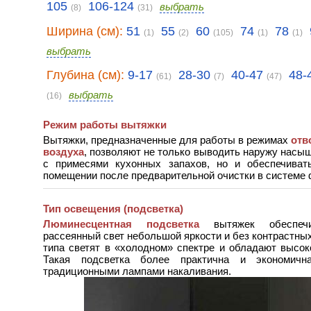
105
106-124
выбрать
(8)
(31)
Ширина (см):
51
55
60
74
78
(1)
(2)
(105)
(1)
(1)
выбрать
Глубина (см):
9-17
28-30
40-47
48-
(61)
(7)
(47)
выбрать
(16)
Режим работы вытяжки
Вытяжки, предназначенные для работы в режимах
отв
воздуха
, позволяют не только выводить наружу насы
с примесями кухонных запахов, но и обеспечиват
помещении после предварительной очистки в системе 
Тип освещения (подсветка)
Люминесцентная подсветка
вытяжек обеспечи
рассеянный свет небольшой яркости и без контрастных
типа светят в «холодном» спектре и обладают высок
Такая подсветка более практична и экономич
традиционными лампами накаливания.