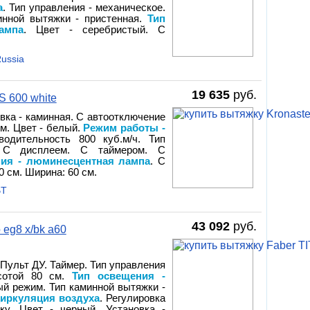
а
. Тип управления - механическое.
инной вытяжки - пристенная.
Тип
ампа
. Цвет - серебристый. С
ussia
19 635
руб.
S 600 white
овка - каминная. С автоотключение
м. Цвет - белый.
Режим работы -
водительность 800 куб.м/ч. Тип
. С дисплеем. С таймером. С
ния - люминесцентная лампа
. С
 см. Ширина: 60 см.
BT
43 092
руб.
 eg8 x/bk a60
 Пульт ДУ. Таймер. Тип управления
ысотой 80 см.
Тип освещения -
ый режим. Тип каминной вытяжки -
циркуляция воздуха
. Регулировка
ку. Цвет - черный. Установка -