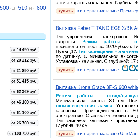
антивозвратным клапаном. Глубина: 40
500
510
800
(1)
(4)
купить
в интернет-магазине Премьер
Вытяжка Faber TITANO EG8 X/BK A6
Тип управления - электронное. И
скорости.
Режим работы - отв
производительностью: 1070куб.м/ч. Т
от
14 490
руб.
Пульт ДУ.
Тип освещения - люмине
по датчику. С минимальной высотой
от
20 212
руб.
Установка - каминная. С глубиной: 17 
купить
в интернет-магазине
от
31 890
руб.
от
51 415
руб.
Вытяжка Krona Grace 3P-S 600 whit
от
62 369
руб.
Режим работы - отвод/циркул
Минимальная высота 80 см. Цв
от
46 160
руб.
люминесцентная лампа
. Установк
клапаном. Производительность 8
от
61 100
руб.
электронное. С автоотключение по д
Тип каминной вытяжки - пристенна
от
26 700
руб.
Глубина: 40 см.
от
100 750
руб.
купить
в интернет-магазине UnixMart