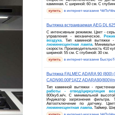
каминная. С шириной: 60 см. С глубино
в интернет-магазине ЧёПоЧё
Вытяжка встраиваемая AEG DL 625
С интенсивным режимом. Цвет - серы
управления - механическое.
Режи
воздуха
. Тип каминной вытяжки -
люминесцентная лампа
. Минимальн
скорости. Производительность 410 куб
шириной: 55 см. С глубиной: 30 см.
в интернет-магазине Быстро
Вытяжка FALMEC ADARA 90 (800) (п
CADN90.00P1#ZZ ADARA90(800)(пр
Тип каминной вытяжки - пристенна
работы - отвод/циркуляция воз
800куб.м/ч. С минимальной высотой
Индикатор загрязнения фильтра. 
Автоотключение по датчику. Цв
люминесцентная лампа
. Таймер. Ши
в интернет-магазине ЧёПоЧё