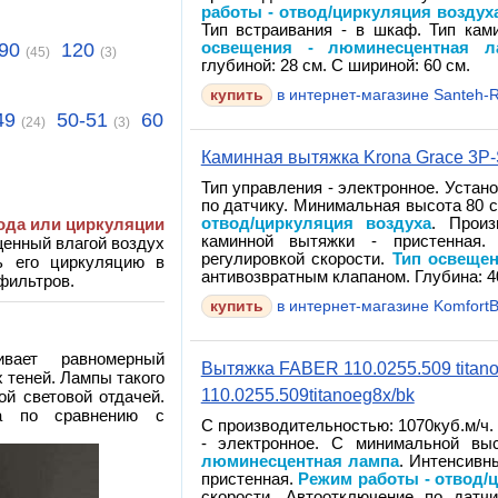
работы - отвод/циркуляция воздух
Тип встраивания - в шкаф. Тип кам
90
120
освещения - люминесцентная л
(45)
(3)
глубиной: 28 см. С шириной: 60 см.
в интернет-магазине Santeh-R
49
50-51
60
(24)
(3)
Каминная вытяжка Krona Grace 3P-
Тип управления - электронное. Устан
по датчику. Минимальная высота 80 с
ода или циркуляции
отвод/циркуляция воздуха
. Произ
каминной вытяжки - пристенная
щенный влагой воздух
регулировкой скорости.
Тип освеще
ь его циркуляцию в
антивозвратным клапаном. Глубина: 40
фильтров.
в интернет-магазине Komfort
вает равномерный
Вытяжка FABER 110.0255.509 titano
 теней. Лампы такого
110.0255.509titanoeg8x/bk
ой световой отдачей.
на по сравнению с
С производительностью: 1070куб.м/ч.
- электронное. С минимальной в
люминесцентная лампа
. Интенсивн
пристенная.
Режим работы - отвод/
скорости. Автоотключение по датчи