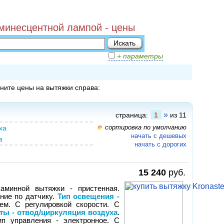
минесцентной лампой - цены
+ параметры
ните цены на вытяжки справа:
»
страница:
1
из 11
сортировка по умолчанию
ха
начать с дешевых
а
начать с дорогих
15 240
руб.
аминной вытяжки - пристенная.
ение по датчику.
Тип освещения -
ем. С регулировкой скорости. С
ты - отвод/циркуляция воздуха
.
ип управления - электронное. С