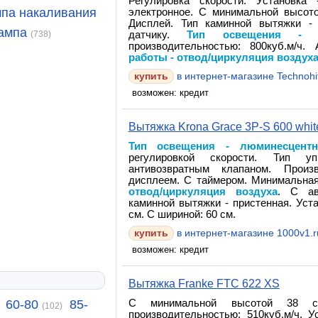
Регулировка скорости. Установка
па накаливания
электронное. С минимальной высото
Дисплей. Тип каминной вытяжки - 
ампа
(738)
датчику.
Тип освещения - л
производительностью: 800куб.м/ч.
работы - отвод/циркуляция воздух
в интернет-магазине Technohit
возможен: кредит
Вытяжка Krona Grace 3P-S 600 whit
Тип освещения - люминесцент
регулировкой скорости. Тип у
антивозвратным клапаном. Произ
дисплеем. С таймером. Минимальна
отвод/циркуляция воздуха
. С ав
каминной вытяжки - пристенная. Уста
см. С шириной: 60 см.
в интернет-магазине 1000v1.r
возможен: кредит
Вытяжка Franke FTC 622 XS
60-80
85-
С минимальной высотой 38 см
(102)
производительностью: 510куб.м/ч. 