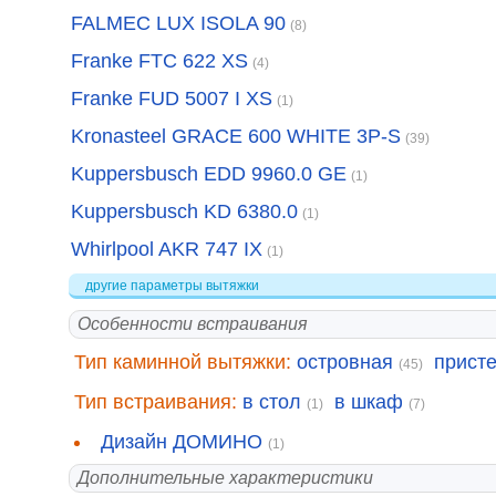
FALMEC LUX ISOLA 90
(8)
Franke FTC 622 XS
(4)
Franke FUD 5007 I XS
(1)
Kronasteel GRACE 600 WHITE 3P-S
(39)
Kuppersbusch EDD 9960.0 GE
(1)
Kuppersbusch KD 6380.0
(1)
Whirlpool AKR 747 IX
(1)
другие параметры вытяжки
Особенности встраивания
Тип каминной вытяжки:
островная
прист
(45)
Тип встраивания:
в стол
в шкаф
(1)
(7)
Дизайн ДОМИНО
(1)
Дополнительные характеристики