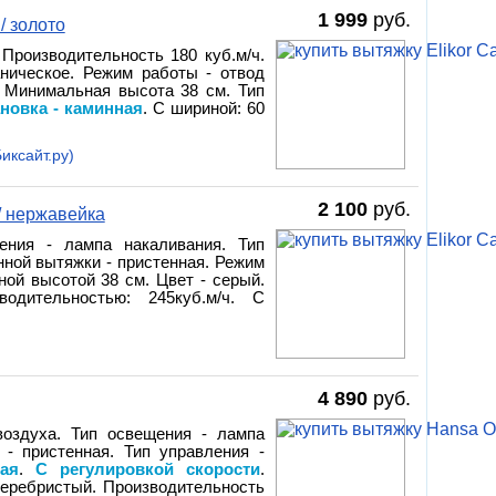
1 999
руб.
/ золото
 Производительность 180 куб.м/ч.
аническое. Режим работы - отвод
. Минимальная высота 38 см. Тип
ановка - каминная
. С шириной: 60
иксайт.ру)
2 100
руб.
/ нержавейка
ения - лампа накаливания. Тип
нной вытяжки - пристенная. Режим
ной высотой 38 см. Цвет - серый.
одительностью: 245куб.м/ч. С
4 890
руб.
воздуха. Тип освещения - лампа
 - пристенная. Тип управления -
ая
.
С регулировкой скорости
.
серебристый. Производительность