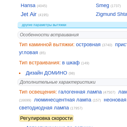
Hansa
Smeg
(4045)
(1737)
Jet Air
Zigmund Sht
(4195)
другие параметры вытяжки
Особенности встраивания
Тип каминной вытяжки:
островная
прис
(3740)
угловая
(85)
Тип встраивания:
в шкаф
(149)
Дизайн ДОМИНО
(98)
Дополнительные характеристики
Тип освещения:
галогенная лампа
лам
(47507)
люминесцентная лампа
неоновая
(16699)
(157)
светодиодная лампа
(17957)
Регулировка скорости