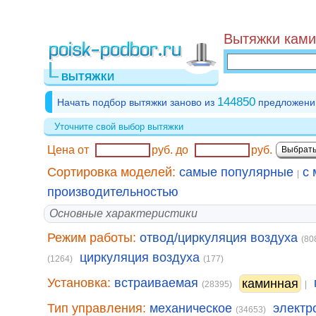
Вытяжки ками
ВЫТЯЖКИ
144850
Начать подбор вытяжки заново из
предложени
Уточните свой выбор вытяжки
Цена от
руб.
до
руб.
Сортировка моделей:
самые популярные
с 
|
производительностью
Основные характеристики
Режим работы:
отвод/циркуляция воздуха
(80
циркуляция воздуха
(1264)
(177)
Установка:
встраиваемая
каминная
(28395)
|
Тип управления:
механическое
электр
(34653)