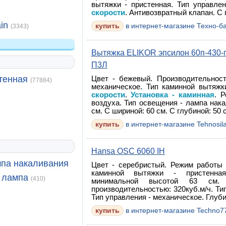
вытяжки - пристенная. Тип управле
скорости
. Антивозвратный клапан. С 
ain
в интернет-магазине Техно-б
(3343)
Вытяжка ELIKOR эпсилон 60п-430-п
П3Л
тенная
Цвет - бежевый. Производительност
(77884)
механическое. Тип каминной вытяжк
скорости
.
Установка - каминная
. 
воздуха. Тип освещения - лампа нак
см. С шириной: 60 см. С глубиной: 50 
в интернет-магазине Tehnosil
Hansa OSC 6060 IH
па накаливания
Цвет - серебристый. Режим работы 
каминной вытяжки - пристенн
 лампа
(410)
минимальной высотой 63 см
производительностью: 320куб.м/ч. Ти
Тип управления - механическое. Глуби
в интернет-магазине Techno7