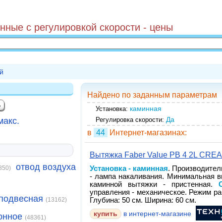
нные с регулировкой скорости - цены
й
Найдено по заданным параметрам
каминная
Установка:
Да
макс.
Регулировка скорости:
в
44
Интернет-магазинах:
Вытяжка Faber Value PB 4 2L CRE
отвод воздуха
850)
Установка - каминная
. Производител
- лампа накаливания. Минимальная в
каминной вытяжки - пристенная.
управления - механическое. Режим ра
подвесная
(13162)
Глубина: 50 см. Ширина: 60 см.
купить
в интернет-магазине
онное
(48361)