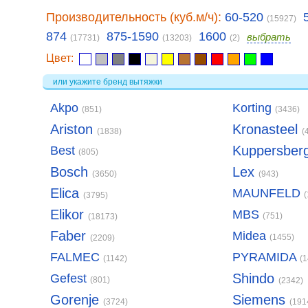
Производительность (куб.м/ч):
60-520
(15927)
874
875-1590
1600
выбрать
(17731)
(13203)
(2)
Цвет:
или укажите бренд вытяжки
Akpo
Korting
(851)
(3436)
Ariston
Kronasteel
(1838)
(
Kuppersber
Best
(805)
Bosch
Lex
(3650)
(943)
Elica
MAUNFELD
(3795)
Elikor
MBS
(751)
(18173)
Faber
Midea
(1455)
(2209)
FALMEC
PYRAMIDA
(1142)
(
Shindo
Gefest
(801)
(2342)
Gorenje
Siemens
(3724)
(191