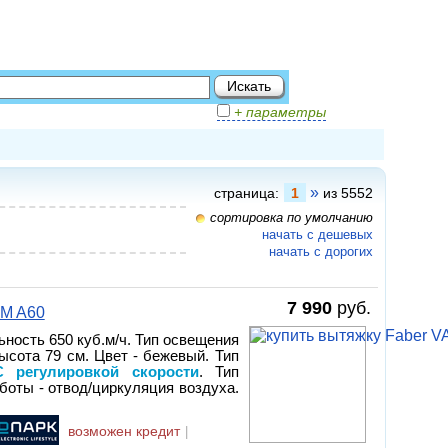
+ параметры
»
страница:
1
из 5552
сортировка по умолчанию
начать с дешевых
начать с дорогих
7 990
руб.
AM A60
ьность 650 куб.м/ч. Тип освещения
ысота 79 см. Цвет - бежевый. Тип
С регулировкой скорости
. Тип
боты - отвод/циркуляция воздуха.
возможен кредит
|