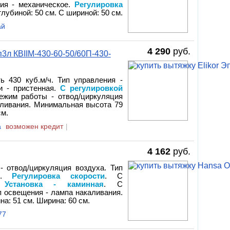
ния - механическое.
Регулировка
глубиной: 50 см. С шириной: 50 см.
ай
4 290
руб.
3л КВIIМ-430-60-50/60П-430-
ь 430 куб.м/ч. Тип управления -
и - пристенная.
С регулировкой
Режим работы - отвод/циркуляция
аливания. Минимальная высота 79
см.
a
возможен кредит
|
4 162
руб.
- отвод/циркуляция воздуха. Тип
ая.
Регулировка скорости
. С
.
Установка - каминная
. С
п освещения - лампа накаливания.
на: 51 см. Ширина: 60 см.
77