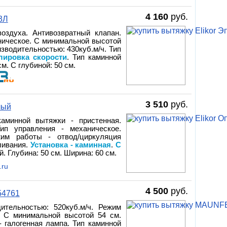
4 160
руб.
3Л
оздуха. Антивозвратный клапан.
аническое. С минимальной высотой
изводительностью: 430куб.м/ч. Тип
лировка скорости
. Тип каминной
м. С глубиной: 50 см.
3 510
руб.
лый
аминной вытяжки - пристенная.
Тип управления - механическое.
им работы - отвод/циркуляция
ливания.
Установка - каминная
.
С
й. Глубина: 50 см. Ширина: 60 см.
.ru
4 500
руб.
54761
ительностью: 520куб.м/ч. Режим
. С минимальной высотой 54 см.
- галогенная лампа. Тип каминной