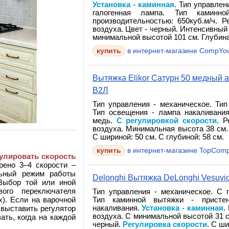
Установка - каминная
. Тип управлен
галогенная лампа. Тип каминн
производительностью: 650куб.м/ч. 
воздуха. Цвет - черный. Интенсивны
минимальной высотой 101 см. Глубина:
в интернет-магазине CompYo
Вытяжка Elikor Сатурн 50 медный ан
В2Л
Тип управления - механическое. Тип
Тип освещения - лампа накаливани
медь.
С регулировкой скорости
. 
воздуха. Минимальная высота 38 см.
С шириной: 50 см. С глубиной: 58 см.
в интернет-магазине TopComp
гулировать скорость
рено 3–4 скорости –
льный режим работы
Delonghi Вытяжка DeLonghi Vesuvio
 Выбор той или иной
ого переключателя
Тип управления - механическое. С п
х). Если на варочной
Тип каминной вытяжки - присте
накаливания.
Установка - каминная
.
 выставить регулятор
воздуха. С минимальной высотой 31 с
ть, когда на каждой
черный.
Регулировка скорости
. С ши