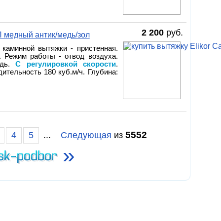
2 200
руб.
Л медный антик/медь/зол
 каминной вытяжки - пристенная.
. Режим работы - отвод воздуха.
едь.
С регулировкой скорости
.
ительность 180 куб.м/ч. Глубина:
5552
4
5
...
Следующая
из
»