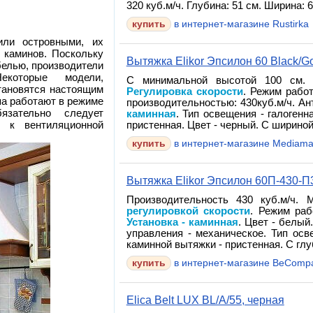
320 куб.м/ч. Глубина: 51 см. Ширина: 6
в интернет-магазине Rustirka
ли островными, их
 каминов. Поскольку
Вытяжка Elikor Эпсилон 60 Black/G
белью, производители
екоторые модели,
С минимальной высотой 100 см. Т
тановятся настоящим
Регулировка скорости
. Режим работ
па работают в режиме
производительностью: 430куб.м/ч. А
язательно следует
каминная
. Тип освещения - галогенн
и к вентиляционной
пристенная. Цвет - черный. С шириной:
в интернет-магазине Mediama
Вытяжка Elikor Эпсилон 60П-430-П
Производительность 430 куб.м/ч.
регулировкой скорости
. Режим раб
Установка - каминная
. Цвет - белый
управления - механическое. Тип осв
каминной вытяжки - пристенная. С глу
в интернет-магазине BeComp
Elica Belt LUX BL/A/55, черная