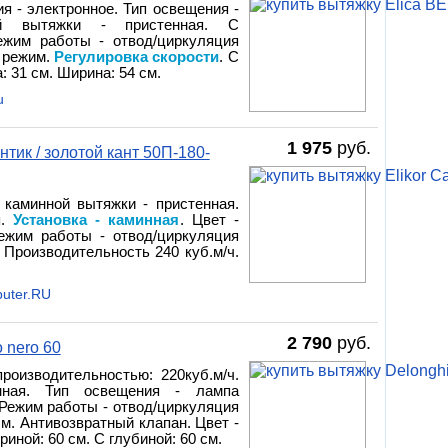
ия - электронное. Тип освещения -
ой вытяжки - пристенная. С
Режим работы - отвод/циркуляция
й режим.
Регулировка скорости
. С
 31 см. Ширина: 54 см.
u
1 975
руб.
тик / золотой кант 50П-180-
 каминной вытяжки - пристенная.
я.
Установка - каминная
. Цвет -
Режим работы - отвод/циркуляция
 Производительность 240 куб.м/ч.
uter.RU
2 790
руб.
 nero 60
роизводительностью: 220куб.м/ч.
нная. Тип освещения - лампа
 Режим работы - отвод/циркуляция
м. Антивозвратный клапан. Цвет -
риной: 60 см. С глубиной: 60 см.