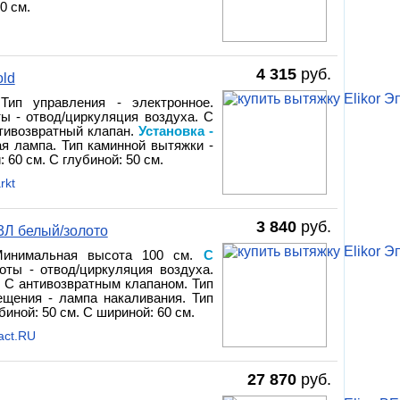
0 см.
4 315
руб.
old
ип управления - электронное.
ы - отвод/циркуляция воздуха. С
нтивозвратный клапан.
Установка -
ая лампа. Тип каминной вытяжки -
 60 см. С глубиной: 50 см.
rkt
3 840
руб.
3Л белый/золото
 Минимальная высота 100 см.
С
оты - отвод/циркуляция воздуха.
. С антивозвратным клапаном. Тип
ещения - лампа накаливания. Тип
биной: 50 см. С шириной: 60 см.
act.RU
27 870
руб.