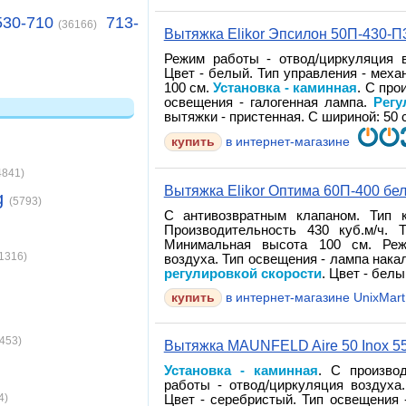
530-710
713-
(36166)
Вытяжка Elikor Эпсилон 50П-430-П
Режим работы - отвод/циркуляция в
Цвет - белый. Тип управления - мех
100 см.
Установка - каминная
. С про
освещения - галогенная лампа.
Регу
вытяжки - пристенная. С шириной: 50 с
купить
в интернет-магазине
4841)
Вытяжка Elikor Оптима 60П-400 бе
g
(5793)
С антивозвратным клапаном. Тип к
Производительность 430 куб.м/ч. 
Минимальная высота 100 см. Реж
(1316)
воздуха. Тип освещения - лампа нака
регулировкой скорости
. Цвет - белы
купить
в интернет-магазине UnixMart
1453)
Вытяжка MAUNFELD Aire 50 Inox 5
Установка - каминная
. С производ
работы - отвод/циркуляция воздуха
4)
Цвет - серебристый. Тип освещения 