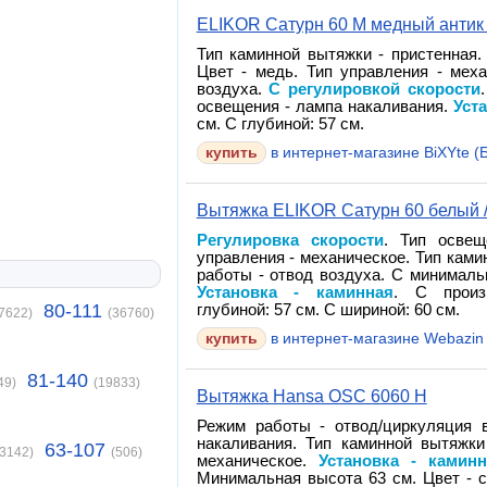
ELIKOR Сатурн 60 М медный антик 
Тип каминной вытяжки - пристенная.
Цвет - медь. Тип управления - мех
воздуха.
С регулировкой скорости
освещения - лампа накаливания.
Уст
см. С глубиной: 57 см.
в интернет-магазине BiXYte (Б
Вытяжка ELIKOR Сатурн 60 белый 
Регулировка скорости
. Тип освещ
управления - механическое. Тип ками
работы - отвод воздуха. С минималь
Установка - каминная
. С произв
80-111
глубиной: 57 см. С шириной: 60 см.
7622)
(36760)
в интернет-магазине Webazin
81-140
49)
(19833)
Вытяжка Hansa OSC 6060 H
Режим работы - отвод/циркуляция 
накаливания. Тип каминной вытяжки
63-107
43142)
(506)
механическое.
Установка - каминн
Минимальная высота 63 см. Цвет - 