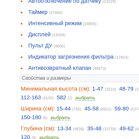
Автоотключение по датчику
(13329)
Таймер
(37480)
Интенсивный режим
(24805)
Дисплей
(19394)
Пульт ДУ
(4606)
Индикатор загрязнения фильтра
(17824)
Антивозвратный клапан
(48973)
Свойства и размеры
Минимальная высота (см):
1-47
48-79
(3510)
(3
112-163
582
выбрать
(4150)
(2)
Ширина (см):
15-44
45-58
59-80
(765)
(8921)
(537
150-180
выбрать
(6)
Глубина (см):
13-34
35-48
49-62
(4839)
(33759)
(
120
выбрать
(9)