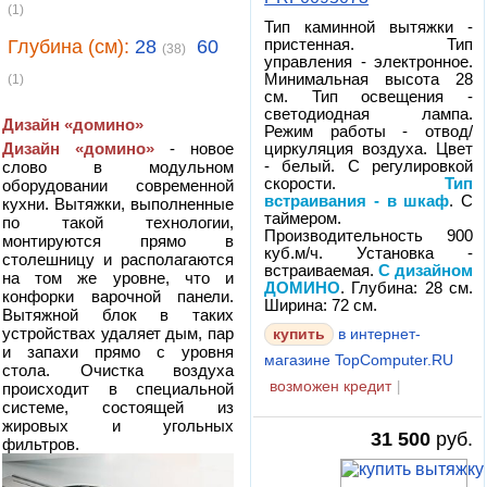
(1)
Тип каминной вытяжки -
Глубина (см):
28
60
пристенная. Тип
(38)
управления - электронное.
Минимальная высота 28
(1)
см. Тип освещения -
светодиодная лампа.
Дизайн «домино»
Режим работы - отвод/
Дизайн «домино»
- новое
циркуляция воздуха. Цвет
слово в модульном
- белый. С регулировкой
скорости.
Тип
оборудовании современной
встраивания - в шкаф
. С
кухни. Вытяжки, выполненные
таймером.
по такой технологии,
Производительность 900
монтируются прямо в
куб.м/ч. Установка -
столешницу и располагаются
встраиваемая.
С дизайном
на том же уровне, что и
ДОМИНО
. Глубина: 28 см.
конфорки варочной панели.
Ширина: 72 см.
Вытяжной блок в таких
устройствах удаляет дым, пар
купить
в интернет-
и запахи прямо с уровня
магазине TopComputer.RU
стола. Очистка воздуха
возможен кредит
|
происходит в специальной
системе, состоящей из
жировых и угольных
31 500
руб.
фильтров.