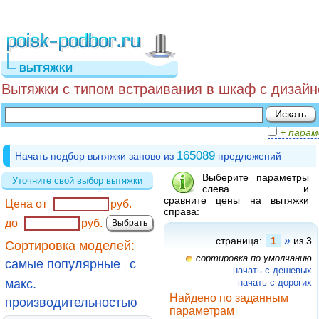
ВЫТЯЖКИ
Вытяжки с типом встраивания в шкаф с диза
+ пара
165089
Начать подбор вытяжки заново из
предложений
Выберите параметры
Уточните свой выбор вытяжки
слева и
сравните цены на вытяжки
Цена от
руб.
справа:
до
руб.
»
страница:
1
из 3
Сортировка моделей:
сортировка по умолчанию
самые популярные
с
|
начать с дешевых
макс.
начать с дорогих
Найдено по заданным
производительностью
параметрам