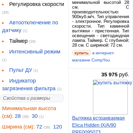
минимальной высотой 28
Регулировка скорости
см. С
производительностью:
(39)
900куб.м/ч. Тип управления
- электронное. Регулировка
Автоотключение по
скорости. Тип каминной
датчику
вытяжки - пристенная. Тип
(1)
освещения - светодиодная
Таймер
лампа. Таймер. С глубиной:
(39)
28 см. С шириной: 72 см.
Интенсивный режим
купить
в интернет-
(1)
магазине CompYou
Пульт ДУ
(1)
35 975
руб.
Индикатор
загрязнения фильтра
(1)
Свойства и размеры
Минимальная высота
(см):
28
30
(38)
(1)
Вытяжка встраиваемая
Elica Hidden IX/A/90
Ширина (см):
72
120
(38)
PRF0095073