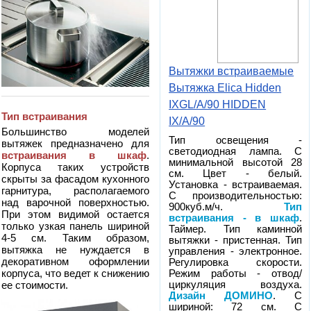
Вытяжки встраиваемые
Вытяжка Elica Hidden
IXGL/A/90 HIDDEN
Тип встраивания
IX/A/90
Большинство моделей
Тип освещения -
вытяжек предназначено для
светодиодная лампа. С
встраивания в шкаф
.
минимальной высотой 28
Корпуса таких устройств
см. Цвет - белый.
скрыты за фасадом кухонного
Установка - встраиваемая.
гарнитура, располагаемого
С производительностью:
над варочной поверхностью.
900куб.м/ч.
Тип
При этом видимой остается
встраивания - в шкаф
.
только узкая панель шириной
Таймер. Тип каминной
4-5 см. Таким образом,
вытяжки - пристенная. Тип
вытяжка не нуждается в
управления - электронное.
декоративном оформлении
Регулировка скорости.
корпуса, что ведет к снижению
Режим работы - отвод/
циркуляция воздуха.
ее стоимости.
Дизайн ДОМИНО
. С
шириной: 72 см. С