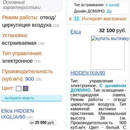
Основные
в шкаф
Тип встраивания:
характеристики
Да
Дизайн ДОМИНО:
Режим работы:
отвод/
в
11
Интернет-магазинах:
циркуляция воздуха
(39)
32 100
руб.
Elica
Установка:
встраиваемая
(39)
Тип управления:
электронное
(39)
Производительность
HIDDEN IX/A/90
(куб.м/ч):
900
(38)
Тип управления -
электронное.
С дизайном
Цвет:
ДОМИНО
. Тип освещения -
светодиодная лампа.
выберите модель
Режим работы - отвод/
циркуляция воздуха. Тип
каминной вытяжки -
Elica HIDDEN
пристенная. Минимальная
IXGL/A/90
(38)
высота 28 см.
от
25 890
руб.
Производительность 900
куб.м/ч. Цвет - белый. С