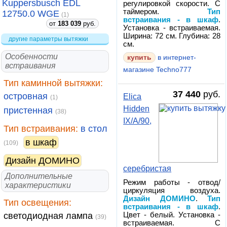
Kuppersbusch EDL
регулировкой скорости. С
таймером.
Тип
12750.0 WGE
(1)
встраивания - в шкаф
.
от
183 039
руб.
Установка - встраиваемая.
Ширина: 72 см. Глубина: 28
другие параметры вытяжки
см.
Особенности
купить
в интернет-
встраивания
магазине Techno777
Тип каминной вытяжки:
37 440
руб.
островная
Elica
(1)
Hidden
пристенная
(38)
IX/A/90,
Тип встраивания:
в стол
в шкаф
(109)
Дизайн ДОМИНО
серебристая
Дополнительные
Режим работы - отвод/
характеристики
циркуляция воздуха.
Дизайн ДОМИНО
.
Тип
Тип освещения:
встраивания - в шкаф
.
светодиодная лампа
Цвет - белый. Установка -
(39)
встраиваемая. С