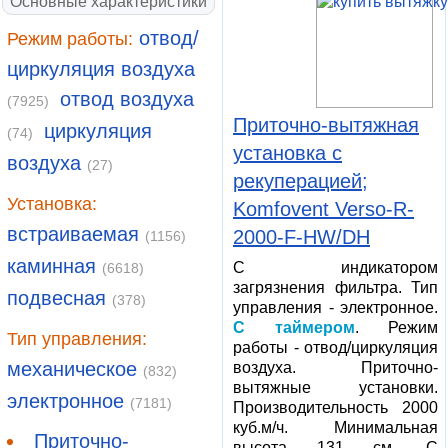
Основные характеристики
отвод/
Режим работы:
циркуляция воздуха
отвод воздуха
(7925)
Приточно-вытяжная
циркуляция
(74)
установка с
воздуха
(27)
рекуперацией;
Установка:
Komfovent Verso-R-
встраиваемая
2000-F-HW/DH
(1156)
каминная
С индикатором
(6618)
загрязнения фильтра. Тип
подвесная
(378)
управления - электронное.
С таймером
. Режим
Тип управления:
работы - отвод/циркуляция
механическое
воздуха. Приточно-
(832)
вытяжные установки.
электронное
(7181)
Производительность 2000
куб.м/ч. Минимальная
Приточно-
высота 131 см. С