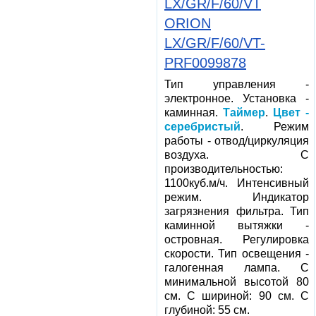
LX/GR/F/60/VT
ORION
LX/GR/F/60/VT-
PRF0099878
Тип управления -
электронное. Установка -
каминная.
Таймер
.
Цвет -
серебристый
. Режим
работы - отвод/циркуляция
воздуха. С
производительностью:
1100куб.м/ч. Интенсивный
режим. Индикатор
загрязнения фильтра. Тип
каминной вытяжки -
островная. Регулировка
скорости. Тип освещения -
галогенная лампа. С
минимальной высотой 80
см. С шириной: 90 см. С
глубиной: 55 см.