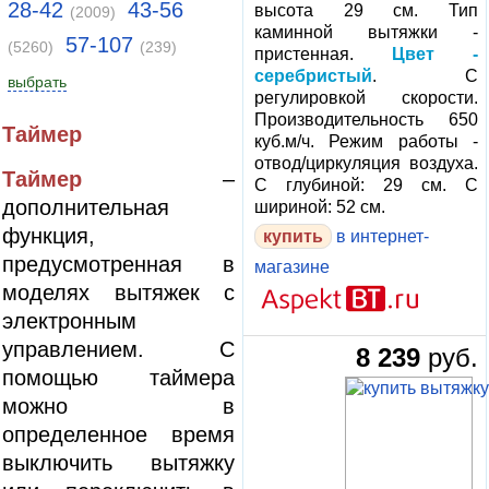
28-42
43-56
высота 29 см. Тип
(2009)
каминной вытяжки -
57-107
(5260)
(239)
пристенная.
Цвет -
серебристый
. С
выбрать
регулировкой скорости.
Производительность 650
Таймер
куб.м/ч. Режим работы -
отвод/циркуляция воздуха.
Таймер
–
С глубиной: 29 см. С
дополнительная
шириной: 52 см.
функция,
в интернет-
предусмотренная в
магазине
моделях вытяжек с
электронным
управлением. С
8 239
руб.
помощью таймера
можно в
определенное время
выключить вытяжку