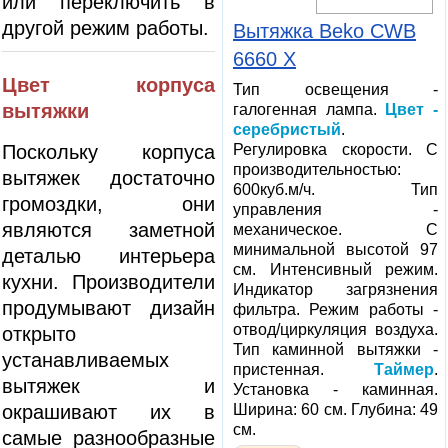
или переключить в
другой режим работы.
Вытяжка Beko CWB
6660 X
Цвет корпуса
Тип освещения -
вытяжки
галогенная лампа.
Цвет -
серебристый
.
Поскольку корпуса
Регулировка скорости. С
производительностью:
вытяжек достаточно
600куб.м/ч. Тип
громоздки, они
управления -
являются заметной
механическое. С
минимальной высотой 97
деталью интерьера
см. Интенсивный режим.
кухни. Производители
Индикатор загрязнения
продумывают дизайн
фильтра. Режим работы -
отвод/циркуляция воздуха.
открыто
Тип каминной вытяжки -
устанавливаемых
пристенная.
Таймер
.
вытяжек и
Установка - каминная.
окрашивают их в
Ширина: 60 см. Глубина: 49
см.
самые разнообразные