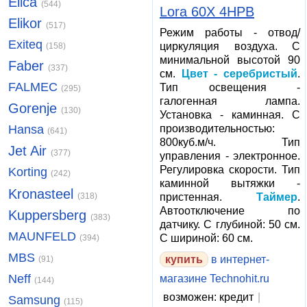
Elica
(544)
Lora 60X 4HPB
Elikor
(517)
Режим работы - отвод/
Exiteq
циркуляция воздуха. С
(158)
минимальной высотой 90
Faber
(337)
см.
Цвет - серебристый
.
FALMEC
Тип освещения -
(295)
галогенная лампа.
Gorenje
(130)
Установка - каминная. С
производительностью:
Hansa
(641)
800куб.м/ч. Тип
Jet Air
(377)
управления - электронное.
Регулировка скорости. Тип
Korting
(242)
каминной вытяжки -
Kronasteel
пристенная.
Таймер
.
(318)
Автоотключение по
Kuppersberg
(383)
датчику. С глубиной: 50 см.
MAUNFELD
С шириной: 60 см.
(394)
MBS
купить
в интернет-
(91)
Neff
магазине Technohit.ru
(144)
возможен: кредит
|
Samsung
(115)