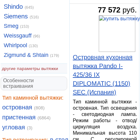
Shindo
(645)
77 572
руб.
Siemens
(516)
Smeg
(153)
Weissgauff
(96)
Whirlpool
(130)
Zigmund & Shtain
(179)
Островная кухонная
вытяжка Pando I-
другие параметры вытяжки
425/36 IX
Особенности
DIPLOMATIC (1150)
встраивания
SEC (Испания)
Тип каминной вытяжки:
Тип каминной вытяжки -
островная
(808)
островная. Тип освещения
- светодиодная лампа.
пристенная
(6864)
Режим работы - отвод/
угловая
циркуляция воздуха.
(3)
Минимальная высота 110
в стол
см. С регулировкой
Тип встраивания: