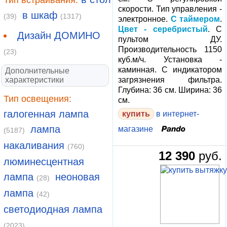
скорости. Тип управления -
в шкаф
(39)
(1317)
электронное.
С таймером
.
Цвет - серебристый
. С
Дизайн ДОМИНО
пультом ДУ.
Производительность 1150
(23)
куб.м/ч. Установка -
каминная. С индикатором
Дополнительные
характеристики
загрязнения фильтра.
Глубина: 36 см. Ширина: 36
Тип освещения:
см.
галогенная лампа
купить
в интернет-
лампа
магазине
(5187)
накаливания
(760)
12 390
руб.
люминесцентная
лампа
неоновая
(28)
лампа
(42)
светодиодная лампа
(2023)