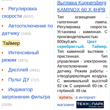
Вытяжка Kuppersberg
Регулировка
KAMINOX 60 X 4HPB
скорости
(8037)
Тип освещения -
галогенная лампа.
Автоотключение по
Регулировка скорости.
Установка - каминная. С
датчику
(2459)
производительностью:
800куб.м/ч.
Цвет -
Таймер
серебристый
.
Таймер
.
Тип каминной вытяжки -
Интенсивный
пристенная. Тип
режим
(3871)
управления - электронное.
Автоотключение по
Дисплей
(3961)
датчику. Режим работы -
отвод/циркуляция воздуха.
Пульт ДУ
(727)
С минимальной высотой
92 см. С шириной: 60 см. С
Индикатор
глубиной: 49 см.
загрязнения фильтра
в интернет-
(2939)
магазине