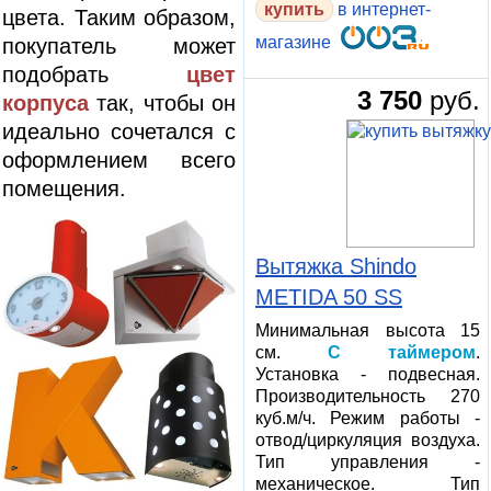
в интернет-
цвета. Таким образом,
магазине
покупатель может
подобрать
цвет
3 750
руб.
корпуса
так, чтобы он
идеально сочетался с
оформлением всего
помещения.
Вытяжка Shindo
METIDA 50 SS
Минимальная высота 15
см.
С таймером
.
Установка - подвесная.
Производительность 270
куб.м/ч. Режим работы -
отвод/циркуляция воздуха.
Тип управления -
механическое. Тип