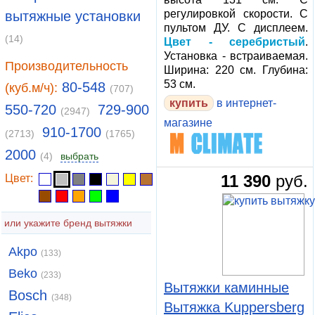
регулировкой скорости. С
вытяжные установки
пультом ДУ. С дисплеем.
(14)
Цвет - серебристый
.
Установка - встраиваемая.
Производительность
Ширина: 220 см. Глубина:
53 см.
80-548
(куб.м/ч):
(707)
купить
в интернет-
550-720
729-900
(2947)
магазине
910-1700
(2713)
(1765)
2000
(4)
выбрать
11 390
руб.
Цвет:
или укажите бренд вытяжки
Akpo
(133)
Beko
(233)
Вытяжки каминные
Bosch
(348)
Вытяжка Kuppersberg