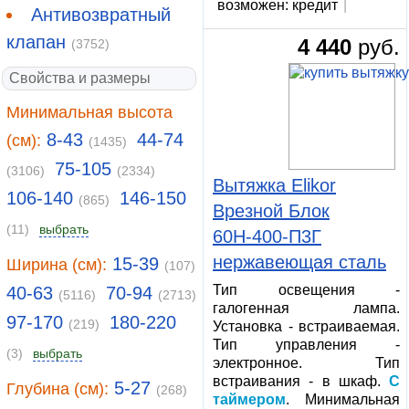
возможен: кредит
|
Антивозвратный
клапан
4 440
руб.
(3752)
Свойства и размеры
Минимальная высота
8-43
44-74
(см):
(1435)
75-105
(3106)
(2334)
Вытяжка Elikor
106-140
146-150
(865)
Врезной Блок
(11)
выбрать
60Н-400-П3Г
нержавеющая сталь
15-39
Ширина (см):
(107)
Тип освещения -
40-63
70-94
(5116)
(2713)
галогенная лампа.
97-170
180-220
(219)
Установка - встраиваемая.
Тип управления -
(3)
выбрать
электронное. Тип
встраивания - в шкаф.
С
5-27
Глубина (см):
(268)
таймером
. Минимальная