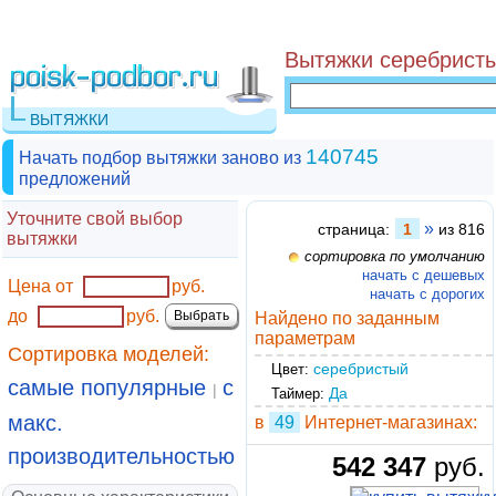
Вытяжки серебристы
ВЫТЯЖКИ
140745
Начать подбор вытяжки заново из
предложений
Уточните свой выбор
»
страница:
1
из 816
вытяжки
сортировка по умолчанию
начать с дешевых
Цена от
руб.
начать с дорогих
до
руб.
Найдено по заданным
параметрам
Сортировка моделей:
серебристый
Цвет:
самые популярные
с
|
Да
Таймер:
макс.
в
49
Интернет-магазинах:
производительностью
542 347
руб.