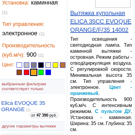
каминная
Установка:
Вытяжка купольная
(1)
ELICA 35CC EVOQUE
Тип управления:
ORANGE/F/35 14002
электронное
(1)
Тип освещения -
Производительность
светодиодная лампа. Тип
каминной вытяжки -
900
(куб.м/ч):
(1)
островная. Режим работы -
отвод/циркуляция воздуха.
Цвет:
С регулировкой скорости.
Минимальная высота 35
см. Тип управления -
выбранным фильтрам
электронное.
Цвет -
соответствует только
оранжевый
.
Производительность 900
Elica EVOQUE 35
куб.м/ч. С интенсивным
ORANGE
(1)
режимом.
С пультом ДУ
.
от
47 390
руб.
Установка - каминная.
Ширина: 35 см. Глубина: 35
другие параметры вытяжки
см.