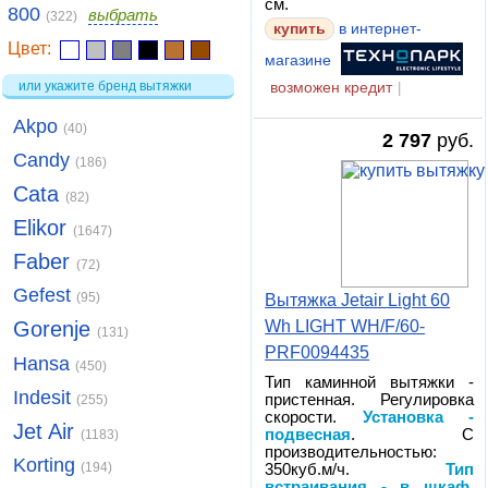
см.
800
выбрать
(322)
купить
в интернет-
Цвет:
магазине
или укажите бренд вытяжки
возможен кредит
|
Akpo
(40)
2 797
руб.
Candy
(186)
Cata
(82)
Elikor
(1647)
Faber
(72)
Gefest
(95)
Вытяжка Jetair Light 60
Wh LIGHT WH/F/60-
Gorenje
(131)
PRF0094435
Hansa
(450)
Тип каминной вытяжки -
Indesit
пристенная. Регулировка
(255)
скорости.
Установка -
Jet Air
подвесная
. С
(1183)
производительностью:
Korting
(194)
350куб.м/ч.
Тип
встраивания - в шкаф
.