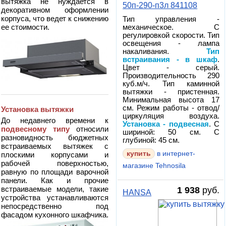
вытяжка не нуждается в
50п-290-п3л 841108
декоративном оформлении
корпуса, что ведет к снижению
Тип управления -
ее стоимости.
механическое. С
регулировкой скорости. Тип
освещения - лампа
накаливания.
Тип
встраивания - в шкаф
.
Цвет - серый.
Производительность 290
куб.м/ч. Тип каминной
вытяжки - пристенная.
Минимальная высота 17
см. Режим работы - отвод/
Установка вытяжки
циркуляция воздуха.
До недавнего времени к
Установка - подвесная
. С
подвесному типу
относили
шириной: 50 см. С
разновидность бюджетных
глубиной: 45 см.
встраиваемых вытяжек с
в интернет-
плоскими корпусами и
рабочей поверхностью,
магазине Tehnosila
равную по площади варочной
панели. Как и прочие
встраиваемые модели, такие
1 938
руб.
HANSA
устройства устанавливаются
непосредственно под
фасадом кухонного шкафчика.