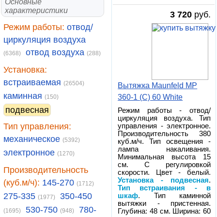
Основные
характеристики
3 720
руб.
Режим работы:
отвод/
циркуляция воздуха
отвод воздуха
(6368)
(288)
Установка:
встраиваемая
(26504)
Вытяжка Maunfeld MP
каминная
360-1 (С) 60 White
(150)
подвесная
Режим работы - отвод/
циркуляция воздуха. Тип
Тип управления:
управления - электронное.
Производительность 380
механическое
(5392)
куб.м/ч. Тип освещения -
лампа накаливания.
электронное
(1270)
Минимальная высота 15
см. С регулировкой
Производительность
скорости. Цвет - белый.
Установка - подвесная
.
(куб.м/ч):
145-270
(1712)
Тип встраивания - в
275-335
350-450
шкаф
. Тип каминной
(1977)
вытяжки - пристенная.
530-750
780-
(1695)
(948)
Глубина: 48 см. Ширина: 60