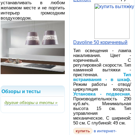
устанавливать в любом
желаемом месте и не портить
интерьер громоздким
воздуховодом.
Davoline 50 коричневый
Тип освещения - лампа
накаливания. Цвет -
коричневый. С
регулировкой скорости. Тип
каминной вытяжки -
пристенная.
Тип
встраивания - в шкаф
.
Режим работы - отвод/
циркуляция воздуха.
Обзоры и тесты
Установка - подвесная
.
Производительность 290
другие обзоры и тесты »
куб.м/ч. Минимальная
высота 15 см. Тип
управления -
механическое. С шириной:
50 см. С глубиной: 49 см.
в интернет-