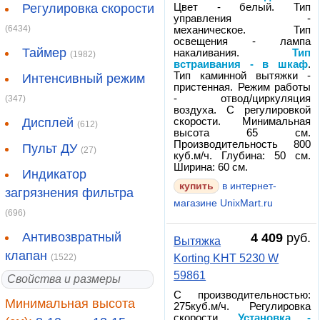
Регулировка скорости
Цвет - белый. Тип
управления -
(6434)
механическое. Тип
освещения - лампа
Таймер
накаливания.
Тип
(1982)
встраивания - в шкаф
.
Тип каминной вытяжки -
Интенсивный режим
пристенная. Режим работы
- отвод/циркуляция
(347)
воздуха. С регулировкой
Дисплей
скорости. Минимальная
(612)
высота 65 см.
Производительность 800
Пульт ДУ
(27)
куб.м/ч. Глубина: 50 см.
Ширина: 60 см.
Индикатор
купить
в интернет-
загрязнения фильтра
магазине UnixMart.ru
(696)
Антивозвратный
4 409
руб.
Вытяжка
клапан
(1522)
Korting KHT 5230 W
59861
Свойства и размеры
С производительностью:
Минимальная высота
275куб.м/ч. Регулировка
скорости.
Установка -