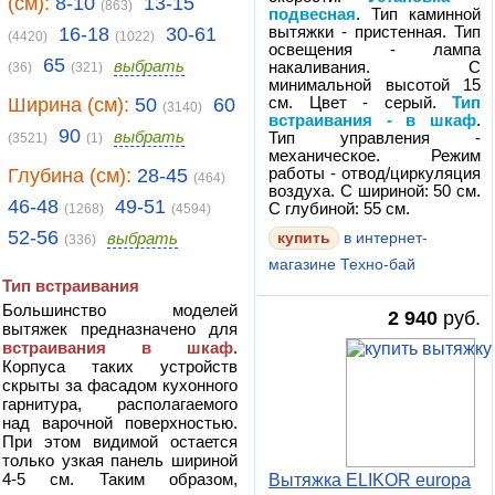
(см):
8-10
13-15
(863)
подвесная
. Тип каминной
16-18
30-61
вытяжки - пристенная. Тип
(4420)
(1022)
освещения - лампа
65
выбрать
накаливания. С
(36)
(321)
минимальной высотой 15
Ширина (см):
50
60
см. Цвет - серый.
Тип
(3140)
встраивания - в шкаф
.
90
выбрать
Тип управления -
(3521)
(1)
механическое. Режим
Глубина (см):
28-45
работы - отвод/циркуляция
(464)
воздуха. С шириной: 50 см.
46-48
49-51
С глубиной: 55 см.
(1268)
(4594)
52-56
выбрать
в интернет-
(336)
магазине Техно-бай
Тип встраивания
Большинство моделей
2 940
руб.
вытяжек предназначено для
встраивания в шкаф
.
Корпуса таких устройств
скрыты за фасадом кухонного
гарнитура, располагаемого
над варочной поверхностью.
При этом видимой остается
только узкая панель шириной
4-5 см. Таким образом,
Вытяжка ELIKOR europa