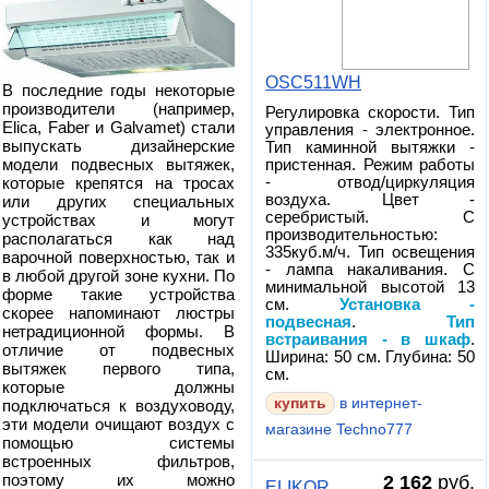
OSC511WH
В последние годы некоторые
производители (например,
Регулировка скорости. Тип
Elica, Faber и Galvamet) стали
управления - электронное.
выпускать дизайнерские
Тип каминной вытяжки -
модели подвесных вытяжек,
пристенная. Режим работы
- отвод/циркуляция
которые крепятся на тросах
воздуха. Цвет -
или других специальных
серебристый. С
устройствах и могут
производительностью:
располагаться как над
335куб.м/ч. Тип освещения
варочной поверхностью, так и
- лампа накаливания. С
в любой другой зоне кухни. По
минимальной высотой 13
форме такие устройства
см.
Установка -
скорее напоминают люстры
подвесная
.
Тип
нетрадиционной формы. В
встраивания - в шкаф
.
отличие от подвесных
Ширина: 50 см. Глубина: 50
вытяжек первого типа,
см.
которые должны
в интернет-
подключаться к воздуховоду,
эти модели очищают воздух с
магазине Techno777
помощью системы
встроенных фильтров,
поэтому их можно
2 162
руб.
ELIKOR