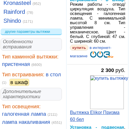
Kronasteel
(952)
Режим работы - отвод/
циркуляция воздуха. Тип
Rainford
(78)
освещения - галогенная
лампа. С минимальной
Shindo
(1171)
высотой 8 см. Тип
управления -
механическое. Цвет -
другие параметры вытяжки
белый. С глубиной: 47 см.
С шириной: 60 см.
Особенности
встраивания
купить
в интернет-
Тип каминной вытяжки:
магазине
пристенная
(6600)
2 300
руб.
Тип встраивания:
в стол
в шкаф
(1)
Дополнительные
характеристики
Тип освещения:
Вытяжка Elikor Призма
галогенная лампа
(2111)
60 бел
лампа накаливания
(4551)
Установка - подвесная
.