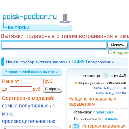
ВЫТЯЖКИ
Вытяжки подвесные с типом встраивания в шк
+ пара
144850
Начать подбор вытяжки заново из
предложений
Уточните свой выбор вытяжки
»
страница:
1
из 445
Цена от
руб.
сортировка по умолчанию
начать с дешевых
до
руб.
начать с дорогих
Сортировка моделей:
Найдено по заданным
параметрам
самые популярные
с
|
подвесная
Установка:
макс.
в шкаф
Тип встраивания:
производительностью
в
33
Интернет-магазинах: