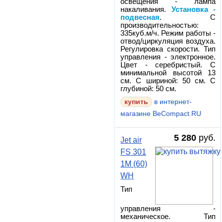
освещения - лампа
накаливания.
Установка -
подвесная
. С
производительностью:
335куб.м/ч. Режим работы -
отвод/циркуляция воздуха.
Регулировка скорости. Тип
управления - электронное.
Цвет - серебристый. С
минимальной высотой 13
см. С шириной: 50 см. С
глубиной: 50 см.
в интернет-
магазине BeCompact.RU
5 280
руб.
Jet air
FS 301
1M (60)
WH
Тип
управления -
механическое. Тип