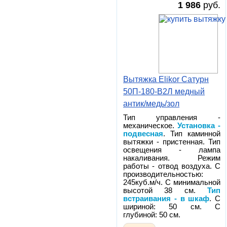
1 986
руб.
Вытяжка Elikor Сатурн
50П-180-В2Л медный
антик/медь/зол
Тип управления -
механическое.
Установка -
подвесная
. Тип каминной
вытяжки - пристенная. Тип
освещения - лампа
накаливания. Режим
работы - отвод воздуха. С
производительностью:
245куб.м/ч. С минимальной
высотой 38 см.
Тип
встраивания - в шкаф
. С
шириной: 50 см. С
глубиной: 50 см.