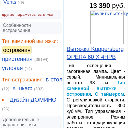
Vents
(49)
13 390
руб.
другие параметры вытяжки
Особенности
встраивания
Тип каминной вытяжки:
Вытяжка Kuppersberg
островная
|
OPERA 60 X 4HPB
пристенная
(38194)
Тип освещения -
угловая
(14)
галогенная лампа. Цвет -
серый. Минимальная
в стол
Тип встраивания:
высота 98 см.
Тип
в шкаф
каминной вытяжки -
(12)
(303)
островная
.
С таймером
.
Дизайн ДОМИНО
С регулировкой скорости.
Производительность 800
(26)
куб.м/ч. Тип управления -
электронное. Режим
Дополнительные
работы - отвод/циркуляция
характеристики