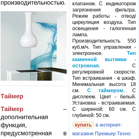
производительностью.
клапаном. С индикатором
загрязнения фильтра.
Режим работы - отвод/
циркуляция воздуха. Тип
освещения - галогенная
лампа.
Производительность 550
куб.м/ч. Тип управления -
электронное.
Тип
каминной вытяжки -
островная
. С
регулировкой скорости.
Тип встраивания - в шкаф.
Минимальная высота 18
см.
С таймером
. С
Таймер
дисплеем. Цвет - белый.
Установка - встраиваемая.
Таймер
–
С шириной: 60 см. С
глубиной: 50 см.
дополнительная
функция,
в интернет-
предусмотренная в
магазине Премьер Техно