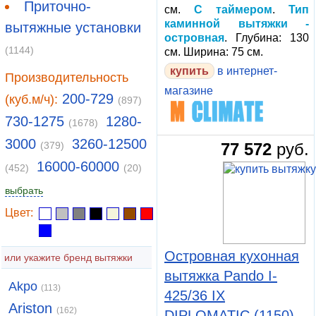
Приточно-
см.
С таймером
.
Тип
каминной вытяжки -
вытяжные установки
островная
. Глубина: 130
(1144)
см. Ширина: 75 см.
купить
в интернет-
Производительность
магазине
200-729
(куб.м/ч):
(897)
730-1275
1280-
(1678)
3000
3260-12500
(379)
77 572
руб.
16000-60000
(452)
(20)
выбрать
Цвет:
Островная кухонная
или укажите бренд вытяжки
вытяжка Pando I-
Akpo
(113)
425/36 IX
Ariston
(162)
DIPLOMATIC (1150)