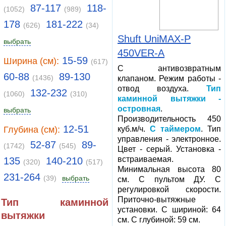
87-117
118-
(1052)
(989)
178
181-222
(626)
(34)
Shuft UniMAX-P
выбрать
450VER-A
15-59
Ширина (см):
(617)
С антивозвратным
60-88
89-130
(1436)
клапаном. Режим работы -
отвод воздуха.
Тип
132-232
(1060)
(310)
каминной вытяжки -
островная
.
выбрать
Производительность 450
12-51
Глубина (см):
куб.м/ч.
С таймером
. Тип
управления - электронное.
52-87
89-
(1742)
(545)
Цвет - серый. Установка -
встраиваемая.
135
140-210
(320)
(517)
Минимальная высота 80
231-264
(39)
выбрать
см. С пультом ДУ. С
регулировкой скорости.
Приточно-вытяжные
Тип каминной
установки. С шириной: 64
вытяжки
см. С глубиной: 59 см.