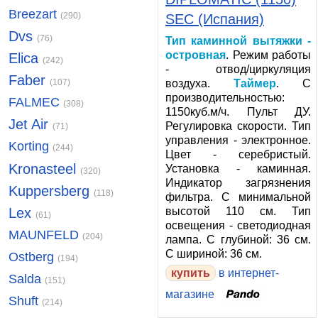
Breezart
(290)
SEC (Испания)
Dvs
(76)
Тип каминной вытяжки -
островная
. Режим работы
Elica
(242)
- отвод/циркуляция
Faber
воздуха.
Таймер
. С
(107)
производительностью:
FALMEC
(308)
1150куб.м/ч. Пульт ДУ.
Jet Air
Регулировка скорости. Тип
(71)
управления - электронное.
Korting
(244)
Цвет - серебристый.
Kronasteel
Установка - каминная.
(320)
Индикатор загрязнения
Kuppersberg
(118)
фильтра. С минимальной
высотой 110 см. Тип
Lex
(61)
освещения - светодиодная
MAUNFELD
(204)
лампа. С глубиной: 36 см.
С шириной: 36 см.
Ostberg
(194)
купить
в интернет-
Salda
(151)
магазине
Shuft
(214)