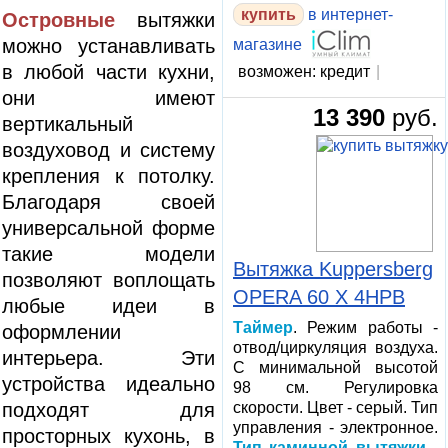
в интернет-
Островные
вытяжки
можно устанавливать
магазине
в любой части кухни,
возможен: кредит
|
они имеют
13 390
руб.
вертикальный
воздуховод и систему
крепления к потолку.
Благодаря своей
универсальной форме
такие модели
Вытяжка Kuppersberg
позволяют воплощать
OPERA 60 X 4HPB
любые идеи в
Таймер
. Режим работы -
оформлении
отвод/циркуляция воздуха.
интерьера. Эти
С минимальной высотой
устройства идеально
98 см. Регулировка
подходят для
скорости. Цвет - серый. Тип
управления - электронное.
просторных кухонь, в
Тип каминной вытяжки -