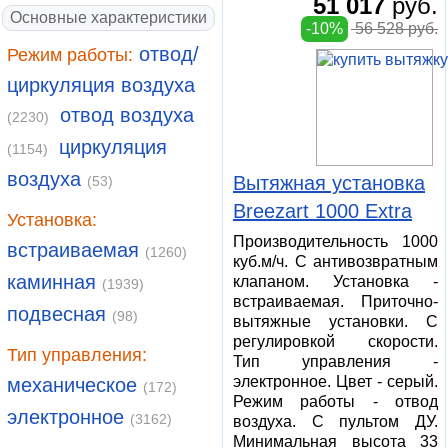
51 017
руб.
Основные характеристики
-10%
56 528 руб.
отвод/
Режим работы:
циркуляция воздуха
отвод воздуха
(2230)
циркуляция
(1154)
воздуха
Вытяжная установка
(53)
Breezart 1000 Extra
Установка:
Производительность 1000
встраиваемая
(1260)
куб.м/ч. С антивозвратным
каминная
клапаном. Установка -
(1939)
встраиваемая. Приточно-
подвесная
(98)
вытяжные установки. С
регулировкой скорости.
Тип управления:
Тип управления -
электронное. Цвет - серый.
механическое
(172)
Режим работы - отвод
электронное
(3162)
воздуха. С пультом ДУ.
Минимальная высота 33