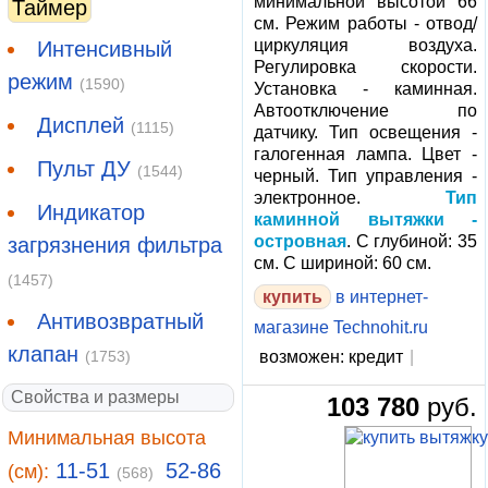
минимальной высотой 66
Таймер
см. Режим работы - отвод/
циркуляция воздуха.
Интенсивный
Регулировка скорости.
режим
(1590)
Установка - каминная.
Автоотключение по
Дисплей
(1115)
датчику. Тип освещения -
галогенная лампа. Цвет -
Пульт ДУ
(1544)
черный. Тип управления -
электронное.
Тип
Индикатор
каминной вытяжки -
островная
. С глубиной: 35
загрязнения фильтра
см. С шириной: 60 см.
(1457)
в интернет-
Антивозвратный
магазине Technohit.ru
клапан
(1753)
возможен: кредит
|
Свойства и размеры
103 780
руб.
Минимальная высота
11-51
52-86
(см):
(568)