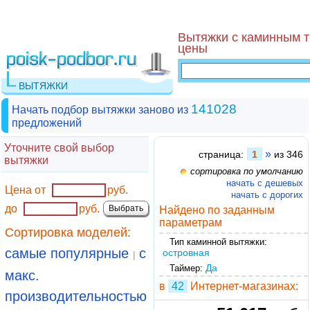
Вытяжки с каминным т
цены
ВЫТЯЖКИ
141028
Начать подбор вытяжки заново из
предложений
Уточните свой выбор
»
страница:
1
из 346
вытяжки
сортировка по умолчанию
начать с дешевых
Цена от
руб.
начать с дорогих
до
руб.
Найдено по заданным
параметрам
Сортировка моделей:
Тип каминной вытяжки:
самые популярные
с
островная
|
Да
Таймер:
макс.
в
42
Интернет-магазинах:
производительностью