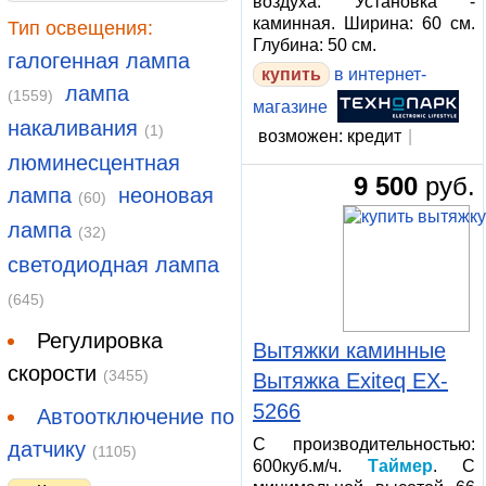
воздуха. Установка -
каминная. Ширина: 60 см.
Тип освещения:
Глубина: 50 см.
галогенная лампа
купить
в интернет-
лампа
(1559)
магазине
накаливания
(1)
возможен: кредит
|
люминесцентная
9 500
руб.
лампа
неоновая
(60)
лампа
(32)
светодиодная лампа
(645)
Регулировка
Вытяжки каминные
скорости
(3455)
Вытяжка Exiteq EX-
5266
Автоотключение по
С производительностью:
датчику
(1105)
600куб.м/ч.
Таймер
. С