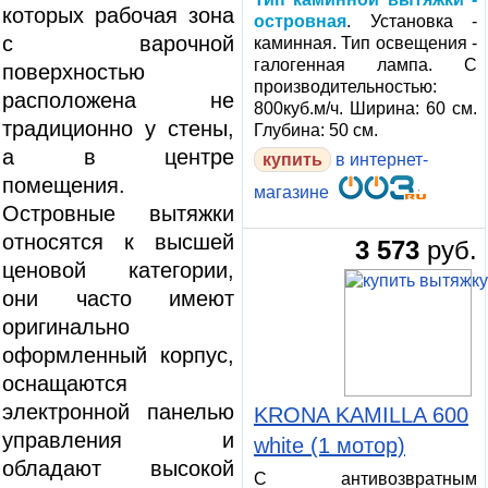
которых рабочая зона
островная
. Установка -
с варочной
каминная. Тип освещения -
галогенная лампа. С
поверхностью
производительностью:
расположена не
800куб.м/ч. Ширина: 60 см.
традиционно у стены,
Глубина: 50 см.
а в центре
в интернет-
помещения.
магазине
Островные вытяжки
относятся к высшей
3 573
руб.
ценовой категории,
они часто имеют
оригинально
оформленный корпус,
оснащаются
электронной панелью
KRONA KAMILLA 600
управления и
white (1 мотор)
обладают высокой
С антивозвратным