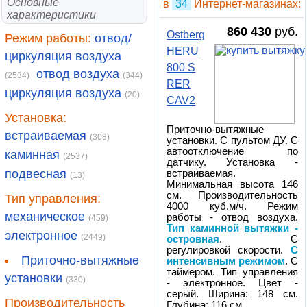
Основные
в
34
Интернет-магазинах:
характеристики
860 430
руб.
Ostberg
Режим работы:
отвод/
HERU
циркуляция воздуха
800 S
отвод воздуха
(2534)
(344)
RER
циркуляция воздуха
(20)
CAV2
Установка:
Приточно-вытяжные
встраиваемая
(308)
установки. С пультом ДУ. С
автоотключение по
каминная
(2537)
датчику. Установка -
подвесная
встраиваемая.
(13)
Минимальная высота 146
см. Производительность
Тип управления:
4000 куб.м/ч. Режим
механическое
работы - отвод воздуха.
(459)
Тип каминной вытяжки -
электронное
(2449)
островная
. С
регулировкой скорости.
С
Приточно-вытяжные
интенсивным режимом
. С
таймером. Тип управления
установки
(330)
- электронное. Цвет -
серый. Ширина: 148 см.
Производительность
Глубина: 116 см.