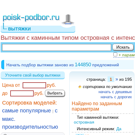
ВЫТЯЖКИ
Вытяжки с каминным типом островная с интен
+ пара
144850
Начать подбор вытяжки заново из
предложений
Уточните свой выбор вытяжки
»
страница:
1
из 195
Цена от
руб.
сортировка по умолчанию
начать с дешевых
до
руб.
начать с дорогих
Сортировка моделей:
Найдено по заданным
параметрам
самые популярные
с
|
Тип каминной вытяжки:
макс.
островная
производительностью
Да
Интенсивный режим: