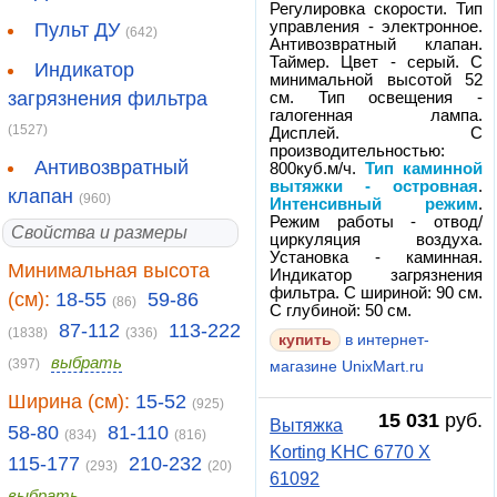
Регулировка скорости. Тип
управления - электронное.
Пульт ДУ
(642)
Антивозвратный клапан.
Таймер. Цвет - серый. С
Индикатор
минимальной высотой 52
загрязнения фильтра
см. Тип освещения -
галогенная лампа.
(1527)
Дисплей. С
производительностью:
Антивозвратный
800куб.м/ч.
Тип каминной
вытяжки - островная
.
клапан
(960)
Интенсивный режим
.
Режим работы - отвод/
Свойства и размеры
циркуляция воздуха.
Установка - каминная.
Минимальная высота
Индикатор загрязнения
фильтра. С шириной: 90 см.
(см):
18-55
59-86
(86)
С глубиной: 50 см.
87-112
113-222
(1838)
(336)
в интернет-
выбрать
(397)
магазине UnixMart.ru
Ширина (см):
15-52
(925)
15 031
руб.
Вытяжка
58-80
81-110
(834)
(816)
Korting KHC 6770 X
115-177
210-232
(293)
(20)
61092
выбрать