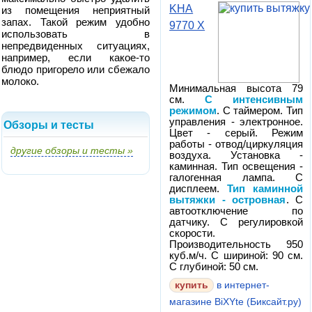
KHA
из помещения неприятный
запах. Такой режим удобно
9770 X
использовать в
непредвиденных ситуациях,
например, если какое-то
блюдо пригорело или сбежало
молоко.
Минимальная высота 79
см.
С интенсивным
режимом
. С таймером. Тип
управления - электронное.
Обзоры и тесты
Цвет - серый. Режим
работы - отвод/циркуляция
другие обзоры и тесты »
воздуха. Установка -
каминная. Тип освещения -
галогенная лампа. С
дисплеем.
Тип каминной
вытяжки - островная
. С
автоотключение по
датчику. С регулировкой
скорости.
Производительность 950
куб.м/ч. С шириной: 90 см.
С глубиной: 50 см.
в интернет-
магазине BiXYte (Биксайт.ру)