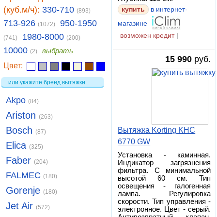
(куб.м/ч):
330-710
купить
в интернет-
(893)
713-926
950-1950
магазине
(1072)
1980-8000
возможен кредит
|
(741)
(200)
10000
выбрать
(2)
15 990
руб.
Цвет:
или укажите бренд вытяжки
Akpo
(84)
Ariston
(263)
Bosch
Вытяжка Korting KHC
(87)
6770 GW
Elica
(325)
Установка - каминная.
Faber
(204)
Индикатор загрязнения
фильтра. С минимальной
FALMEC
(180)
высотой 60 см. Тип
освещения - галогенная
Gorenje
(180)
лампа. Регулировка
скорости. Тип управления -
Jet Air
(572)
электронное. Цвет - серый.