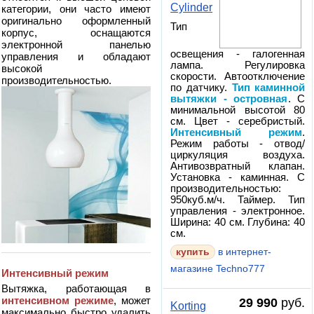
Cylinder
категории, они часто имеют
оригинально оформленный
Тип
корпус, оснащаются
электронной панелью
освещения - галогенная
управления и обладают
лампа. Регулировка
высокой
скорости. Автоотключение
производительностью.
по датчику.
Тип каминной
вытяжки - островная
. С
минимальной высотой 80
см. Цвет - серебристый.
Интенсивный режим
.
Режим работы - отвод/
циркуляция воздуха.
Антивозвратный клапан.
Установка - каминная. С
производительностью:
950куб.м/ч. Таймер. Тип
управления - электронное.
Ширина: 40 см. Глубина: 40
см.
в интернет-
магазине Techno777
Интенсивный режим
Вытяжка, работающая в
интенсивном режиме
, может
29 990
руб.
Korting
максимально быстро удалить