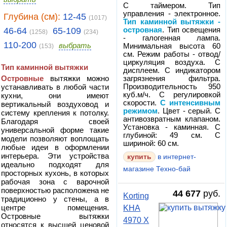
С таймером. Тип
управления - электронное.
Глубина (см):
12-45
(1017)
Тип каминной вытяжки -
46-64
65-109
островная
. Тип освещения
(1258)
(234)
- галогенная лампа.
110-200
выбрать
Минимальная высота 60
(153)
см. Режим работы - отвод/
циркуляция воздуха. С
Тип каминной вытяжки
дисплеем. С индикатором
Островные
вытяжки можно
загрязнения фильтра.
устанавливать в любой части
Производительность 950
куб.м/ч. С регулировкой
кухни, они имеют
скорости.
С интенсивным
вертикальный воздуховод и
режимом
. Цвет - серый. С
систему крепления к потолку.
антивозвратным клапаном.
Благодаря своей
Установка - каминная. С
универсальной форме такие
глубиной: 49 см. С
модели позволяют воплощать
шириной: 60 см.
любые идеи в оформлении
интерьера. Эти устройства
в интернет-
идеально подходят для
магазине Техно-бай
просторных кухонь, в которых
рабочая зона с варочной
поверхностью расположена не
44 677
руб.
Korting
традиционно у стены, а в
центре помещения.
KHA
Островные вытяжки
4970 X
относятся к высшей ценовой