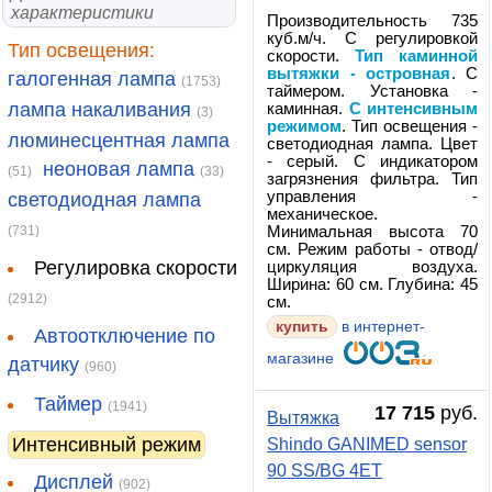
характеристики
Производительность 735
куб.м/ч. С регулировкой
Тип освещения:
скорости.
Тип каминной
вытяжки - островная
. С
галогенная лампа
(1753)
таймером. Установка -
лампа накаливания
каминная.
С интенсивным
(3)
режимом
. Тип освещения -
люминесцентная лампа
светодиодная лампа. Цвет
- серый. С индикатором
неоновая лампа
(51)
(33)
загрязнения фильтра. Тип
управления -
светодиодная лампа
механическое.
(731)
Минимальная высота 70
см. Режим работы - отвод/
Регулировка скорости
циркуляция воздуха.
Ширина: 60 см. Глубина: 45
(2912)
см.
купить
в интернет-
Автоотключение по
магазине
датчику
(960)
Таймер
(1941)
17 715
руб.
Вытяжка
Интенсивный режим
Shindo GANIMED sensor
90 SS/BG 4ET
Дисплей
(902)