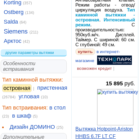
Антивозвратный клапан.
Korting
(357)
Режим работы - отвод/
циркуляция воздуха.
Тип
Ostberg
(134)
каминной вытяжки -
островная
.
Интенсивный
Salda
(64)
режим
. С
производительностью:
Siemens
(211)
950куб.м/ч. Дисплей.
Таймер. С шириной: 60 см.
Арктос
(42)
С глубиной: 49 см.
купить
в интернет-
другие параметры вытяжки
магазине
Особенности
возможен кредит
|
встраивания
Тип каминной вытяжки:
15 895
руб.
пристенная
островная
|
угловая
(26784)
(10)
Тип встраивания:
в стол
в шкаф
(23)
(5)
Дизайн ДОМИНО
(25)
Вытяжка Hotpoint-Ariston
HHBS 6.7F LT CF
Дополнительные