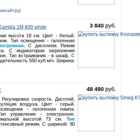
иксайт.ру)
3 840
руб.
amilla 1M 600 white
ная высота 18 см. Цвет - белый.
ром. Тип освещения - галогенная
островная
. С дисплеем. Режим
ха. С индикатором загрязнения
ное. Тип встраивания - в шкаф.
С
одительность 550 куб.м/ч. Ширина:
48 490
руб.
E
 Регулировка скорости. Дисплей.
куляция воздуха. Цвет - серый.
освещения - галогенная лампа.
Тип управления - электронное.
имальной высотой 73 см.
Тип
нтенсивный режим. С шириной: 90