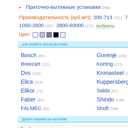
Приточно-вытяжные установки
(569)
Производительность (куб.м/ч):
200-713
7
(751)
1050-2600
2800-60000
выбрать
(467)
(172)
Цвет:
или укажите бренд вытяжки
Bosch
Gorenje
(86)
(256)
Breezart
Korting
(113)
(272)
Dvs
Kronasteel
(103)
(
Elica
Kuppersber
(324)
Elikor
Salda
(67)
(74)
Faber
Shindo
(92)
(109)
FALMEC
Shuft
(65)
(199)
другие параметры вытяжки