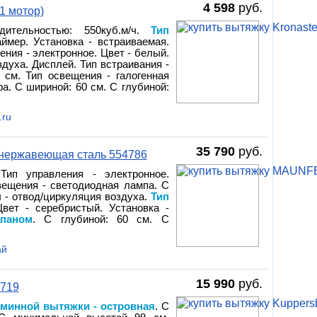
4 598
руб.
1 мотор)
дительностью: 550куб.м/ч.
Тип
аймер. Установка - встраиваемая.
ления - электронное. Цвет - белый.
духа. Дисплей. Тип встраивания -
см. Тип освещения - галогенная
а. С шириной: 60 см. С глубиной:
.ru
35 790
руб.
 нержавеющая сталь 554786
 Тип управления - электронное.
вещения - светодиодная лампа. С
 - отвод/циркуляция воздуха.
Тип
Цвет - серебристый. Установка -
паном
. С глубиной: 60 см. С
ай
15 990
руб.
5719
аминной вытяжки - островная
. С