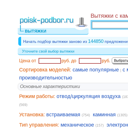
Вытяжки с ка
ВЫТЯЖКИ
144850
Начать подбор вытяжки заново из
предложени
Уточните свой выбор вытяжки
Цена от
руб.
до
руб.
Сортировка моделей:
самые популярные
с 
|
производительностью
Основные характеристики
Режим работы:
отвод/циркуляция воздуха
(18
(569)
Установка:
встраиваемая
каминная
(754)
(1305)
Тип управления:
механическое
электро
(157)