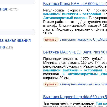
Вытяжка Krona KAMILLA 600 white (
нная
(62471)
Регулировка скорости. С произво
каминной вытяжки - островная
. Т
Антивозвратный клапан
. Тип управ
Режим работы - отвод/циркуляция воз
в шкаф. С минимальной высотой 18 
лампа. Индикатор загрязнения фильтр
50 см.
в интернет-магазине UnixMart
па накаливания
мпа
(113)
Вытяжка MAUNFELD Berta Plus 90
Производительность 1270 куб.м/ч.
Минимальная высота 110 см. Тип ос
регулировкой скорости. Режим работы
каминной вытяжки - островная
. 
каминная.
С антивозвратным кла
шириной: 90 см.
в интернет-магазине Техно-б
Вытяжка Kuppersberg dda 660 xbg 
Тип управления - электронное.
Тип к