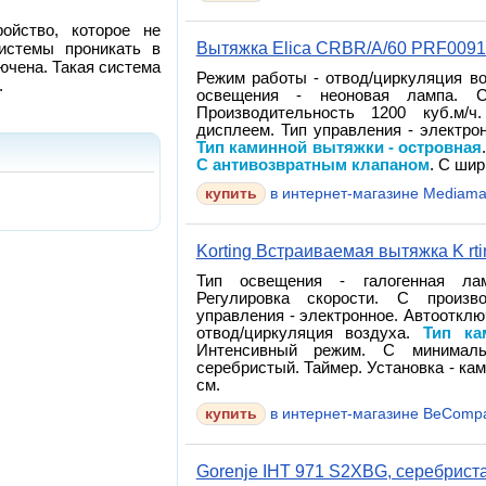
ойство, которое не
Вытяжка Elica CRBR/A/60 PRF009
истемы проникать в
ючена. Такая система
Режим работы - отвод/циркуляция во
.
освещения - неоновая лампа. С
Производительность 1200 куб.м/ч
дисплеем. Тип управления - электро
Тип каминной вытяжки - островная
С антивозвратным клапаном
. С шир
в интернет-магазине Mediama
Korting Встраиваемая вытяжка K rti
Тип освещения - галогенная л
Регулировка скорости. С произво
управления - электронное. Автоотклю
отвод/циркуляция воздуха.
Тип ка
Интенсивный режим. С минимал
серебристый. Таймер. Установка - кам
см.
в интернет-магазине BeComp
Gorenje IHT 971 S2XBG, серебрист