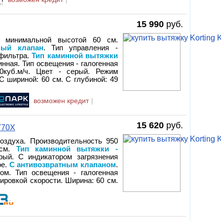
15 990
руб.
С минимальной высотой 60 см.
ный клапан
. Тип управления -
 фильтра.
Тип каминной вытяжки
минная. Тип освещения - галогенная
0куб.м/ч. Цвет - серый. Режим
С шириной: 60 см. С глубиной: 49
возможен кредит
|
15 620
руб.
770X
оздуха. Производительность 950
 см.
Тип каминной вытяжки -
рый. С индикатором загрязнения
ое.
С антивозвратным клапаном
.
м. Тип освещения - галогенная
лировкой скорости. Ширина: 60 см.