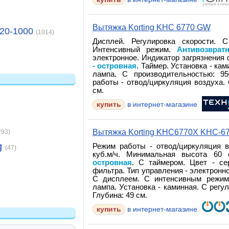
Вытяжка Korting KHC 6770 GW
20-1000
(1014)
Дисплей. Регулировка скорости. 
Интенсивный режим.
Антивозврат
электронное. Индикатор загрязнения
- островная
. Таймер. Установка - ка
лампа. С производительностью: 95
работы - отвод/циркуляция воздуха. 
см.
купить
в интернет-магазине
Вытяжка Korting KHC6770X KHC-6
293)
g
Режим работы - отвод/циркуляция в
(47)
куб.м/ч. Минимальная высота 60
островная
. С таймером. Цвет - се
фильтра. Тип управления - электронн
С дисплеем. С интенсивным режимо
лампа. Установка - каминная. С регу
Глубина: 49 см.
купить
в интернет-магазине