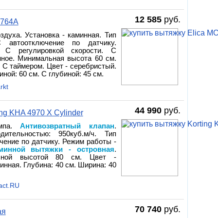
12 585
руб.
1764A
здуха. Установка - каминная. Тип
 автоотключение по датчику.
. С регулировкой скорости. С
нное. Минимальная высота 60 см.
. С таймером. Цвет - серебристый.
иной: 60 см. С глубиной: 45 см.
rkt
44 990
руб.
ng KHA 4970 X Cylinder
ампа.
Антивозвратный клапан
.
дительностью: 950куб.м/ч. Тип
чение по датчику. Режим работы -
минной вытяжки - островная
.
ьной высотой 80 см. Цвет -
инная. Глубина: 40 см. Ширина: 40
act.RU
70 740
руб.
ая