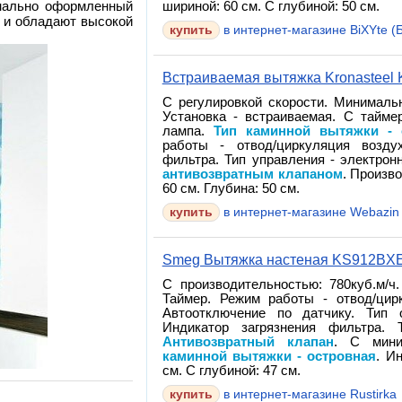
инально оформленный
шириной: 60 см. С глубиной: 50 см.
 и обладают высокой
в интернет-магазине BiXYte (Б
Встраиваемая вытяжка Kronasteel K
С регулировкой скорости. Минималь
Установка - встраиваемая. С тайме
лампа.
Тип каминной вытяжки - 
работы - отвод/циркуляция возду
фильтра. Тип управления - электрон
антивозвратным клапаном
. Произв
60 см. Глубина: 50 см.
в интернет-магазине Webazin
Smeg Вытяжка настеная KS912BX
С производительностью: 780куб.м/ч.
Таймер. Режим работы - отвод/цир
Автоотключение по датчику. Тип 
Индикатор загрязнения фильтра. 
Антивозвратный клапан
. С мин
каминной вытяжки - островная
. И
см. С глубиной: 47 см.
в интернет-магазине Rustirka