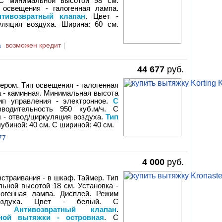
. С минимальной высотой 98 см.
 освещения - галогенная лампа.
нтивозвратный клапан
. Цвет -
уляция воздуха. Ширина: 60 см.
a
возможен кредит
|
44 677
руб.
ером. Тип освещения - галогенная
а - каминная. Минимальная высота
Тип управления - электронное.
С
зводительность 950 куб.м/ч. С
 - отвод/циркуляция воздуха.
Тип
лубиной: 40 см. С шириной: 40 см.
77
4 000
руб.
встраивания - в шкаф. Таймер. Тип
льной высотой 18 см. Установка -
логенная лампа. Дисплей. Режим
воздуха. Цвет - белый. С
м/ч.
Антивозвратный клапан
.
ной вытяжки - островная
. С