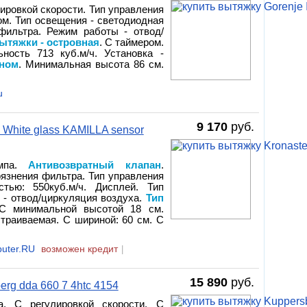
лировкой скорости. Тип управления
ом. Тип освещения - светодиодная
фильтра. Режим работы - отвод/
ытяжки - островная
. С таймером.
ность 713 куб.м/ч. Установка -
аном
. Минимальная высота 86 см.
u
9 170
руб.
White glass KAMILLA sensor
ампа.
Антивозвратный клапан
.
рязнения фильтра. Тип управления
стью: 550куб.м/ч. Дисплей. Тип
 - отвод/циркуляция воздуха.
Тип
 С минимальной высотой 18 см.
страиваемая. С шириной: 60 см. С
uter.RU
возможен кредит
|
15 890
руб.
g dda 660 7 4htc 4154
а. С регулировкой скорости. С