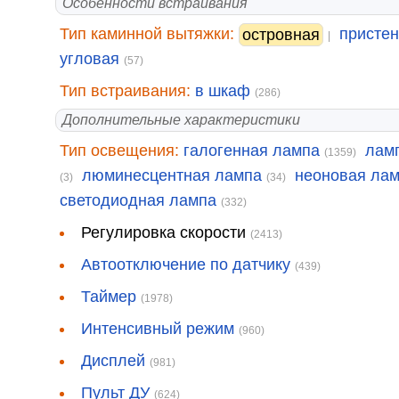
Особенности встраивания
Тип каминной вытяжки:
присте
островная
|
угловая
(57)
Тип встраивания:
в шкаф
(286)
Дополнительные характеристики
Тип освещения:
галогенная лампа
лам
(1359)
люминесцентная лампа
неоновая ла
(3)
(34)
светодиодная лампа
(332)
Регулировка скорости
(2413)
Автоотключение по датчику
(439)
Таймер
(1978)
Интенсивный режим
(960)
Дисплей
(981)
Пульт ДУ
(624)