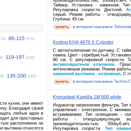
производительностью: 1000куб.м/ч
Таймер. Установка - каминная. Тип
Регулировка скорости. Дисплей.
А
серый. Режим работы - отвод/цирк
Глубина: 49 см.
в интернет-магазине Tehnosil
85-115
475)
(576)
Korting KHA 4970 X Cylinder
С автоотключение по датчику. С тайм
лампа. Цвет - серебристый. Установк
119-197
9)
(126)
80 см. С регулировкой скорости. 
антивозвратным клапаном
. Прои
интенсивным режимом. Режим работы
каминной вытяжки - островная
. С г
135-200
78)
(225)
в интернет-магазине Techno7
Kronasteel Kamilla 1M 600 white
сти кухни, они имеют
Индикатор загрязнения фильтра. Тип 
лку. Благодаря своей
управления - электронное. С минима
лощать любые идеи в
встраиваемая. Тип освещения - га
ходят для просторных
работы - отвод/циркуляция 
остью расположена не
производительностью: 550куб.
ые вытяжки относятся
Регулировка скорости.
Тип камин