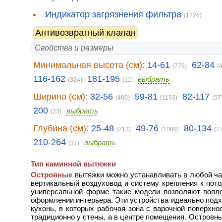
Индикатор загрязнения фильтра
(1226)
Антивозвратный клапан
Свойства и размеры
Минимальная высота (см):
14-61
62-84
(776)
(
116-162
181-195
выбрать
(324)
(11)
Ширина (см):
32-56
59-81
82-117
(460)
(1193)
(57
200
выбрать
(23)
Глубина (см):
25-48
49-76
80-134
(713)
(1009)
(1
210-264
выбрать
(37)
Тип каминной вытяжки
Островные
вытяжки можно устанавливать в любой ча
вертикальный воздуховод и систему крепления к пото
универсальной форме такие модели позволяют воп
оформлении интерьера. Эти устройства идеально под
кухонь, в которых рабочая зона с варочной поверхн
традиционно у стены, а в центре помещения. Островн