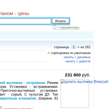
паном - цены
+ параметры
»
страница:
1
из 161
сортировка по умолчанию
начать с дешевых
начать с дорогих
231 800
руб.
ной вытяжки - островная
. Режим
ом. Установка - встраиваемая.
иточно-вытяжные установки.
Цвет - серый. С пультом ДУ. Тип
звратным клапаном
. Ширина: 81
возможен кредит
|