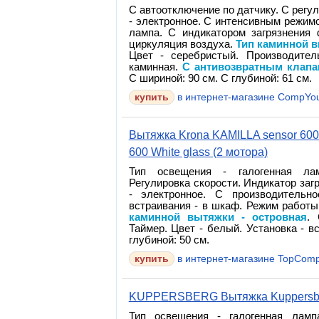
С автоотключение по датчику. С регу
- электронное. С интенсивным режим
лампа. С индикатором загрязнения 
циркуляция воздуха.
Тип каминной в
Цвет - серебристый. Производитель
каминная.
С антивозвратным клап
С шириной: 90 см. С глубиной: 61 см.
в интернет-магазине CompYo
Вытяжка Krona KAMILLA sensor 600 
600 White glass (2 мотора)
Тип освещения - галогенная л
Регулировка скорости. Индикатор заг
- электронное. С производительно
встраивания - в шкаф. Режим работы
каминной вытяжки - островная
.
Таймер. Цвет - белый. Установка - в
глубиной: 50 см.
в интернет-магазине TopComp
KUPPERSBERG Вытяжка Kuppersber
Тип освещения - галогенная ламп