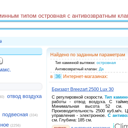
минным типом островная с антивозвратным кла
й
Найдено по заданным параметрам
островная
Тип каминной вытяжки:
Да
макс.
Антивозвратный клапан:
в
36
Интернет-магазинах:
Бризарт Breezart 2500 Lux 30
отвод воздуха
30)
С регулировкой скорости.
Тип камин
работы - отвод воздуха. С таймер
Минимальная высота 52 см. Пр
Производительность 2500 куб.м/ч. 
подвесная
(334)
управления - электронное.
С антиво
см. Глубина: 185 см.
нное
(2256)
купить
в интернет-магазине