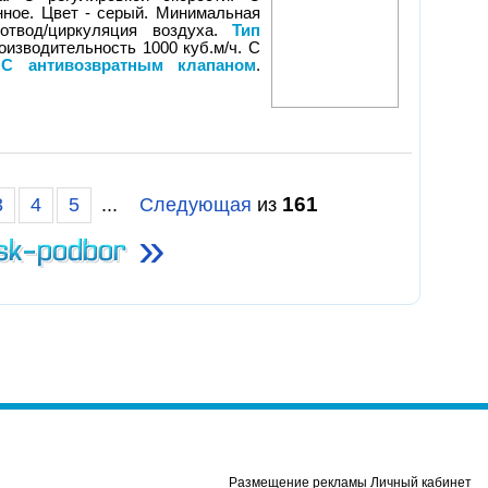
нное. Цвет - серый. Минимальная
твод/циркуляция воздуха.
Тип
оизводительность 1000 куб.м/ч. С
.
С антивозвратным клапаном
.
161
3
4
5
...
Следующая
из
»
Размещение рекламы Личный кабинет