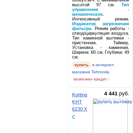
600куб.м/ч. С минимальной
высотой 97 см.
Тип
управления -
механическое
.
Интенсивный режим.
Индикатор загрязнения
фильтра
. Режим работы -
отвод/циркуляция воздуха.
Тип каминной вытяжки -
пристенная. Таймер.
Установка - каминная.
Ширина: 60 см. Глубина: 49
см.
в интернет-
магазине Tehnosila
возможен кредит
|
4 441
руб.
Korting
KHT
6230 X
С