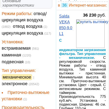
Основные
характеристики
в
36
Интернет-магазинах:
Режим работы:
отвод/
36 230
руб.
Salda
циркуляция воздуха
VEKA
отвод воздуха
(1882)
(1)
850-9.0
циркуляция воздуха
L1
(117)
С
Установка:
встраиваемая
(591)
индикатором загрязнения
фильтра
.
Тип управления
каминная
(1220)
- механическое
. С
подвесная
регулировкой скорости.
(10)
Режим работы - отвод
воздуха. Тип каминной
Тип управления:
вытяжки - пристенная.
механическое
Минимальная высота 40
|
см. Приточно-вытяжные
электронное
(20542)
установки. Цвет - серый. С
интенсивным режимом. С
Приточно-вытяжные
таймером.
Производительность 775
установки
(1)
куб.м/ч. Установка -
подвесная. Ширина: 46 см.
Производительность
Глубина: 110 см.