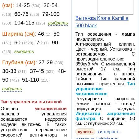
(см):
14-25
26-54
(504)
60-76
79-100
(616)
(526)
Вытяжка Krona Kamilla
104-115
выбрать
(250)
(125)
500 black
Ширина (см):
46
50
Тип освещения - лампа
(1)
накаливания.
60
70
90
(151)
(1628)
(7)
Антивозвратный клапан.
Цвет - черный. Установка -
выбрать
(245)
встраиваемая. С
производительностью:
Глубина (см):
27-29
(338)
390куб.м/ч. С минимальной
высотой 17 см. Тип
30-33
37-45
48-
(211)
(531)
встраивания - в шкаф.
Таймер. Тип каминной
50
51-110
(742)
(210)
вытяжки - пристенная.
Тип
выбрать
управления -
механическое
.
Регулировка скорости.
Тип управления вытяжкой
Режим работы - отвод/
Обычно
механической
циркуляция воздуха.
панелью управления
Индикатор загрязнения
фильтра
. С шириной: 50
оснащаются недорогие
см. С глубиной: 32 см.
модели вытяжек. В таких
устройствах переключение
в интернет-
скоростей вентилятора и