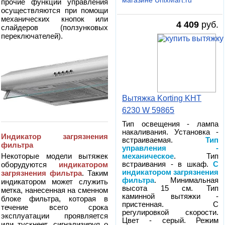
магазине UnixMart.ru
прочие функции управления
осуществляются при помощи
механических кнопок или
4 409
руб.
слайдеров (ползунковых
переключателей).
Вытяжка Korting KHT
6230 W 59865
Тип освещения - лампа
накаливания. Установка -
Индикатор загрязнения
встраиваемая.
Тип
фильтра
управления -
Некоторые модели вытяжек
механическое
. Тип
оборудуются
индикатором
встраивания - в шкаф.
С
индикатором загрязнения
загрязнения фильтра
. Таким
фильтра
. Минимальная
индикатором может служить
высота 15 см. Тип
метка, нанесенная на сменном
каминной вытяжки -
блоке фильтра, которая в
пристенная. С
течение всего срока
регулировкой скорости.
эксплуатации проявляется
Цвет - серый. Режим
или тускнеет, сигнализируя о