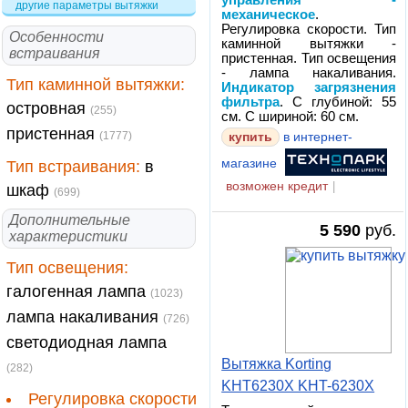
управления -
другие параметры вытяжки
механическое
.
Регулировка скорости. Тип
Особенности
каминной вытяжки -
встраивания
пристенная. Тип освещения
- лампа накаливания.
Тип каминной вытяжки:
Индикатор загрязнения
фильтра
. С глубиной: 55
островная
(255)
см. С шириной: 60 см.
пристенная
(1777)
купить
в интернет-
магазине
Тип встраивания:
в
возможен кредит
|
шкаф
(699)
Дополнительные
5 590
руб.
характеристики
Тип освещения:
галогенная лампа
(1023)
лампа накаливания
(726)
светодиодная лампа
Вытяжка Korting
(282)
KHT6230X KHT-6230X
Регулировка скорости