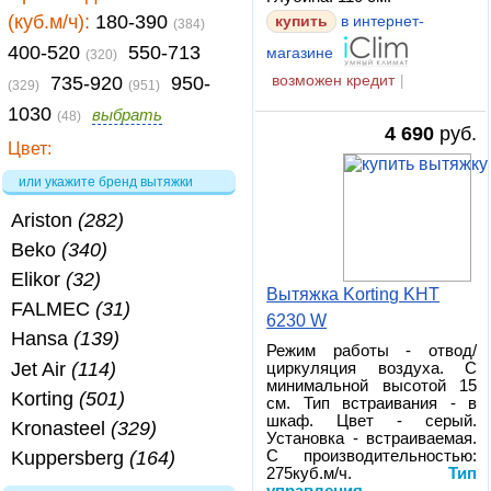
(куб.м/ч):
180-390
купить
в интернет-
(384)
400-520
550-713
магазине
(320)
735-920
950-
возможен кредит
|
(329)
(951)
1030
выбрать
(48)
4 690
руб.
Цвет:
или укажите бренд вытяжки
Ariston
(282)
Beko
(340)
Elikor
(32)
Вытяжка Korting KHT
FALMEC
(31)
6230 W
Hansa
(139)
Режим работы - отвод/
Jet Air
(114)
циркуляция воздуха. С
минимальной высотой 15
Korting
(501)
см. Тип встраивания - в
шкаф. Цвет - серый.
Kronasteel
(329)
Установка - встраиваемая.
С производительностью:
Kuppersberg
(164)
275куб.м/ч.
Тип