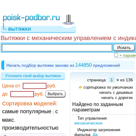
ВЫТЯЖКИ
Вытяжки с механическим управлением с индика
+ пара
144850
Начать подбор вытяжки заново из
предложений
Уточните свой выбор вытяжки
»
страница:
1
из 136
Цена от
руб.
сортировка по умолчанию
начать с дешевых
до
руб.
начать с дорогих
Сортировка моделей:
Найдено по заданным
параметрам
самые популярные
с
|
Тип управления:
макс.
механическое
производительностью
Индикатор загрязнения
Да
фильтра: