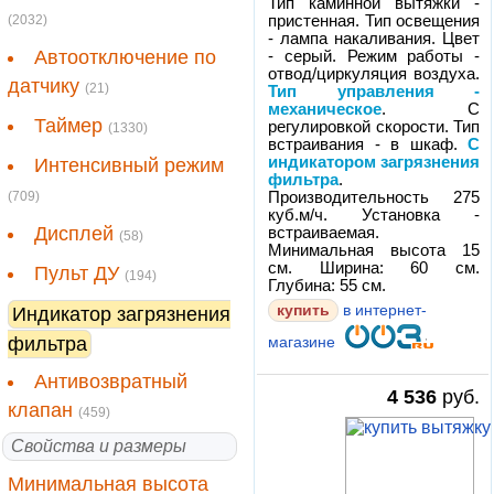
Тип каминной вытяжки -
(2032)
пристенная. Тип освещения
- лампа накаливания. Цвет
Автоотключение по
- серый. Режим работы -
отвод/циркуляция воздуха.
датчику
(21)
Тип управления -
механическое
. С
Таймер
регулировкой скорости. Тип
(1330)
встраивания - в шкаф.
С
индикатором загрязнения
Интенсивный режим
фильтра
.
(709)
Производительность 275
куб.м/ч. Установка -
Дисплей
встраиваемая.
(58)
Минимальная высота 15
см. Ширина: 60 см.
Пульт ДУ
(194)
Глубина: 55 см.
купить
в интернет-
Индикатор загрязнения
фильтра
магазине
Антивозвратный
4 536
руб.
клапан
(459)
Свойства и размеры
Минимальная высота