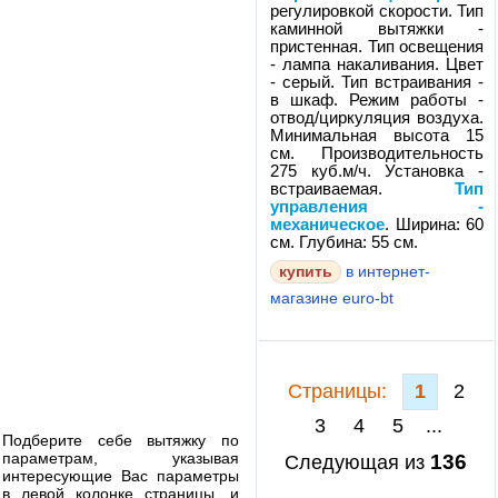
регулировкой скорости. Тип
каминной вытяжки -
пристенная. Тип освещения
- лампа накаливания. Цвет
- серый. Тип встраивания -
в шкаф. Режим работы -
отвод/циркуляция воздуха.
Минимальная высота 15
см. Производительность
275 куб.м/ч. Установка -
встраиваемая.
Тип
управления -
механическое
. Ширина: 60
см. Глубина: 55 см.
в интернет-
магазине euro-bt
Cтраницы:
1
2
3
4
5
...
Подберите себе вытяжку по
параметрам, указывая
136
Следующая из
интересующие Вас параметры
в левой колонке страницы, и