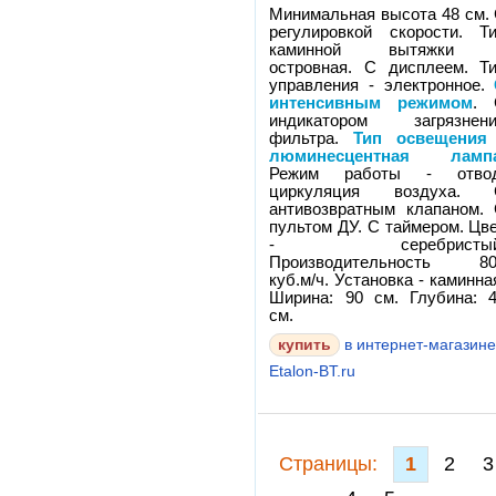
Минимальная высота 48 см.
регулировкой скорости. Т
каминной вытяжки 
островная. С дисплеем. Т
управления - электронное.
интенсивным режимом
. 
индикатором загрязнен
фильтра.
Тип освещения
люминесцентная ламп
Режим работы - отвод
циркуляция воздуха. 
антивозвратным клапаном.
пультом ДУ. С таймером. Цв
- серебристый
Производительность 80
куб.м/ч. Установка - каминна
Ширина: 90 см. Глубина: 
см.
в интернет-магазин
Etalon-BT.ru
Cтраницы:
1
2
3