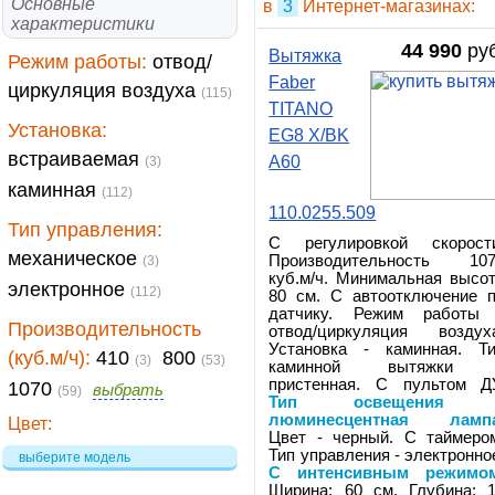
Основные
в
3
Интернет-магазинах:
характеристики
44 990
руб
Вытяжка
Режим работы:
отвод/
Faber
циркуляция воздуха
(115)
TITANO
Установка:
EG8 X/BK
встраиваемая
A60
(3)
каминная
(112)
110.0255.509
Тип управления:
С регулировкой скорост
механическое
Производительность 10
(3)
куб.м/ч. Минимальная высо
электронное
(112)
80 см. С автоотключение 
датчику. Режим работы
Производительность
отвод/циркуляция воздух
Установка - каминная. Т
(куб.м/ч):
410
800
(3)
(53)
каминной вытяжки 
пристенная. С пультом Д
1070
выбрать
(59)
Тип освещения 
люминесцентная ламп
Цвет:
Цвет - черный. С таймеро
Тип управления - электронно
выберите модель
С интенсивным режимо
Ширина: 60 см. Глубина: 