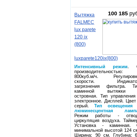
100 185
руб
Вытяжка
FALMEC
lux parete
120 ix
(800)
luxparete120ix(800)
Интенсивный режим
. 
производительностью:
800куб.м/ч. Регулиров
скорости. Индикато
загрязнения фильтра. Т
каминной вытяжки 
островная. Тип управления
электронное. Дисплей. Цвет
серый.
Тип освещения 
люминесцентная ламп
Режим работы - отвод
циркуляция воздуха. Тайме
Установка - каминная.
минимальной высотой 124 с
Ширина: 90 см. Глубина: 