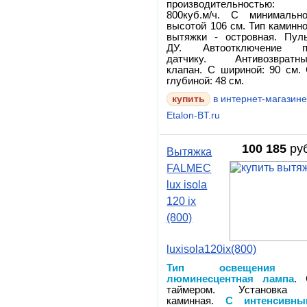
производительностью:
800куб.м/ч. С минимальн
высотой 106 см. Тип каминн
вытяжки - островная. Пул
ДУ. Автоотключение п
датчику. Антивозвратн
клапан. С шириной: 90 см.
глубиной: 48 см.
в интернет-магазин
Etalon-BT.ru
100 185
руб
Вытяжка
FALMEC
lux isola
120 ix
(800)
luxisola120ix(800)
Тип освещения 
люминесцентная лампа
.
таймером. Установка 
каминная.
С интенсивны