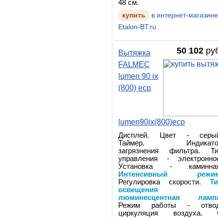
48 см.
в интернет-магазин
Etalon-BT.ru
50 102
руб
Вытяжка
FALMEC
lumen 90 ix
(800) ecp
lumen90ix(800)ecp
Дисплей. Цвет - серый
Таймер. Индикато
загрязнения фильтра. Т
управления - электронно
Установка - каминная
Интенсивный режи
Регулировка скорости.
Т
освещения 
люминесцентная ламп
Режим работы - отвод
циркуляция воздуха. 