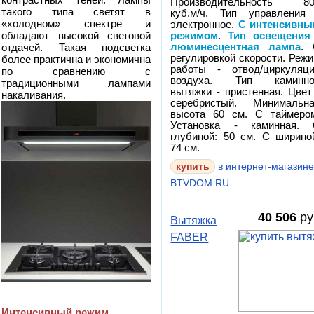
Производительность 80
такого типа светят в
куб.м/ч. Тип управления
«холодном» спектре и
электронное.
С интенсивн
обладают высокой световой
режимом
.
Тип освещения
отдачей. Такая подсветка
люминесцентная лампа
.
регулировкой скорости. Реж
более практична и экономична
работы - отвод/циркуляц
по сравнению с
воздуха. Тип каминно
традиционными лампами
вытяжки - пристенная. Цвет
накаливания.
серебристый. Минимальн
высота 60 см. С таймеро
Установка - каминная.
глубиной: 50 см. С ширино
74 см.
в интернет-магазин
BTVDOM.RU
40 506
ру
Вытяжка
FABER
Интенсивный режим