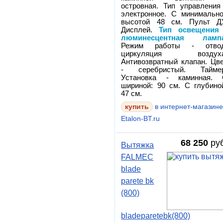
островная. Тип управления
электронное. С минимальн
высотой 48 см. Пульт Д
Дисплей.
Тип освещения
люминесцентная ламп
Режим работы - отвод
циркуляция воздуха
Антивозвратный клапан. Цв
- серебристый. Таймер
Установка - каминная.
шириной: 90 см. С глубино
47 см.
в интернет-магазин
Etalon-BT.ru
68 250
руб
Вытяжка
FALMEC
blade
parete bk
(800)
bladeparetebk(800)