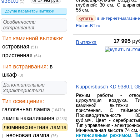
отвод/циркуляция воздуха.
9380.0
от
17 995
руб.
(1)
глубиной: 30 см. С ширино
55 см.
другие параметры вытяжки
купить
в интернет-магазин
Особенности
Etalon-BT.ru
встраивания
Тип каминной вытяжки:
17 995
руб
Вытяжка
островная
(51)
пристенная
(64)
Тип встраивания:
в
шкаф
(3)
Дополнительные
Kuppersbusch KD 9380.1 G
характеристики
Режим работы - отвод
циркуляция воздуха. Т
Тип освещения:
каминной вытяжки 
галогенная лампа
(16470)
пристенная. С таймеро
Производительность 80
лампа накаливания
(3433)
куб.м/ч. Цвет - серебристы
Тип управления - электронно
люминесцентная лампа
Минимальная высота 74 см.
неоновая лампа
интенсивным режимом
.
Т
|
(76)