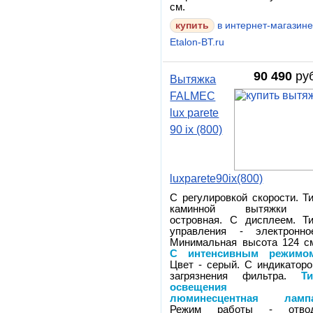
см.
в интернет-магазин
Etalon-BT.ru
90 490
руб
Вытяжка
FALMEC
lux parete
90 ix (800)
luxparete90ix(800)
С регулировкой скорости. Т
каминной вытяжки 
островная. С дисплеем. Т
управления - электронно
Минимальная высота 124 с
С интенсивным режимо
Цвет - серый. С индикатор
загрязнения фильтра.
Т
освещения 
люминесцентная ламп
Режим работы - отвод