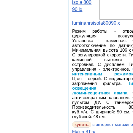
isola 800
90 ix
luminanrsisola80090ix
Режим работы - отвод
циркуляция воздуха
Установка - каминная.
автоотключение по датчик
Минимальная высота 106 с
С регулировкой скорости. Т
каминной вытяжки 
островная. С дисплеем. Т
управления - электронное.
интенсивным режимо
Цвет - серый. С индикатор
загрязнения фильтра.
Т
освещения 
люминесцентная лампа
.
антивозвратным клапаном.
пультом ДУ. С таймеро
Производительность 80
куб.м/ч. С шириной: 90 см.
глубиной: 48 см.
в интернет-магазин
Etalon-BT.ru