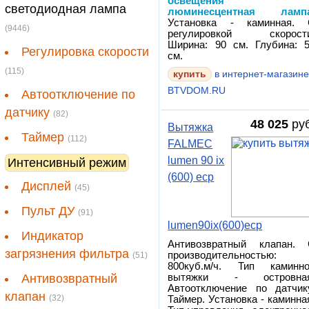
освещения 
светодиодная лампа
люминесцентная ламп
Установка - каминная.
(9446)
регулировкой скорости
Ширина: 90 см. Глубина: 
Регулировка скорости
см.
(115)
купить
в интернет-магазин
BTVDOM.RU
Автоотключение по
датчику
(82)
48 025
руб
Вытяжка
Таймер
(112)
FALMEC
lumen 90 ix
Интенсивный режим
(600) ecp
Дисплей
(45)
Пульт ДУ
(91)
lumen90ix(600)ecp
Индикатор
Антивозвратный клапан.
загрязнения фильтра
производительностью:
(51)
800куб.м/ч. Тип каминн
Антивозвратный
вытяжки - островная
Автоотключение по датчик
клапан
(32)
Таймер. Установка - каминна