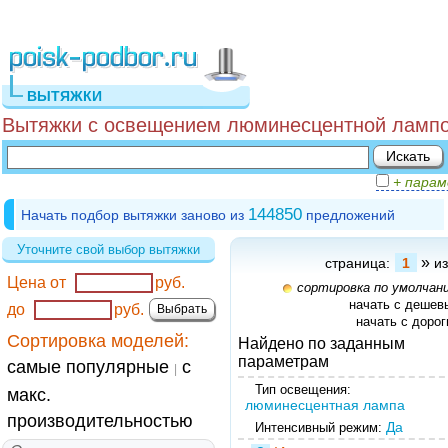
ВЫТЯЖКИ
Вытяжки с освещением люминесцентной лампо
+ пара
144850
Начать подбор вытяжки заново из
предложений
Уточните свой выбор вытяжки
»
страница:
1
из
Цена от
руб.
сортировка по умолчан
начать с дешев
до
руб.
начать с дорог
Сортировка моделей:
Найдено по заданным
параметрам
самые популярные
с
|
Тип освещения:
макс.
люминесцентная лампа
производительностью
Да
Интенсивный режим: