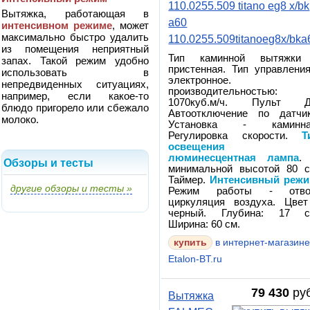
110.0255.509 titano eg8 x/bk
Вытяжка, работающая в
a60
интенсивном режиме
, может
максимально быстро удалить
110.0255.509titanoeg8x/bka
из помещения неприятный
Тип каминной вытяжки
запах. Такой режим удобно
пристенная. Тип управления
использовать в
электронное. 
непредвиденных ситуациях,
производительностью:
например, если какое-то
1070куб.м/ч. Пульт Д
блюдо пригорело или сбежало
Автоотключение по датчик
молоко.
Установка - каминна
Регулировка скорости.
Т
освещения 
люминесцентная лампа
.
Обзоры и тесты
минимальной высотой 80 с
Таймер.
Интенсивный реж
другие обзоры и тесты »
Режим работы - отво
циркуляция воздуха. Цвет
черный. Глубина: 17 с
Ширина: 60 см.
в интернет-магазин
Etalon-BT.ru
79 430
руб
Вытяжка