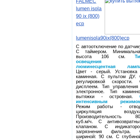
FALMEC
lumen isola
90 ix (800)
ecp
lumenisola90ix(800)ecp
С автоотключение по датчик
С таймером. Минимальн
высота 106 см.
Т
освещения 
люминесцентная ламп
Цвет - серый. Установка
каминная. С пультом ДУ.
регулировкой скорости.
дисплеем. Тип управления
электронное. Тип каминн
вытяжки - островная.
интенсивным режимо
Режим работы - отвод
циркуляция воздуха
Производительность 80
куб.м/ч. С антивозвратн
клапаном. С индикатор
загрязнения фильтра. 
шириной: 90 см. С глубино