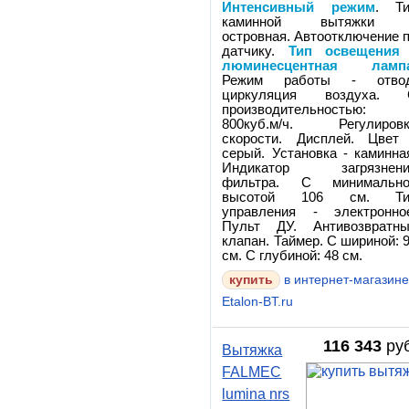
Интенсивный режим
. Т
каминной вытяжки 
островная. Автоотключение 
датчику.
Тип освещения 
люминесцентная ламп
Режим работы - отвод
циркуляция воздуха. 
производительностью:
800куб.м/ч. Регулиров
скорости. Дисплей. Цвет
серый. Установка - каминна
Индикатор загрязнени
фильтра. С минимально
высотой 106 см. Ти
управления - электронно
Пульт ДУ. Антивозвратн
клапан. Таймер. С шириной: 
см. С глубиной: 48 см.
в интернет-магазин
Etalon-BT.ru
116 343
руб
Вытяжка
FALMEC
lumina nrs