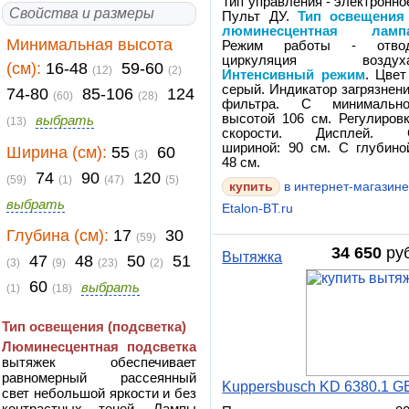
Тип управления - электронно
Свойства и размеры
Пульт ДУ.
Тип освещения
люминесцентная ламп
Минимальная высота
Режим работы - отвод
циркуляция воздуха
(см):
16-48
59-60
(12)
(2)
Интенсивный режим
. Цвет
серый. Индикатор загрязнен
74-80
85-106
124
(60)
(28)
фильтра. С минимально
высотой 106 см. Регулиров
выбрать
(13)
скорости. Дисплей. 
шириной: 90 см. С глубино
Ширина (см):
55
60
(3)
48 см.
74
90
120
(59)
(1)
(47)
(5)
в интернет-магазин
выбрать
Etalon-BT.ru
Глубина (см):
17
30
(59)
34 650
руб
Вытяжка
47
48
50
51
(3)
(9)
(23)
(2)
60
выбрать
(1)
(18)
Тип освещения (подсветка)
Люминесцентная подсветка
вытяжек обеспечивает
равномерный рассеянный
Kuppersbusch KD 6380.1 G
свет небольшой яркости и без
контрастных теней. Лампы