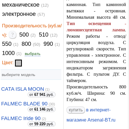
механическое
каминная. Тип каминной
(12)
вытяжки - островная.
электронное
(57)
Минимальная высота 48 см.
Тип освещения -
Производительность (куб.м/
люминесцентная лампа
.
?
500
510
ч):
(2)
(12)
Режим работы - отвод/
циркуляция воздуха. С
550
800
990
(1)
(50)
(1)
регулировкой скорости. Тип
1000
(1)
выбрать
управления - электронное. С
интенсивным режимом. С
Цвет:
индикатором загрязнения
фильтра. С пультом ДУ. С
выберите модель
таймером.
Производительность 800
CATA ISLA MOON
(1)
куб.м/ч. Ширина: 90 см.
от
67 941
руб.
Глубина: 47 см.
FALMEC BLADE 90
(30)
от
61 146
руб.
купить
в интернет-
FALMEC Iride 90
(2)
магазине Arsenal-BT.ru
от
59 220
руб.