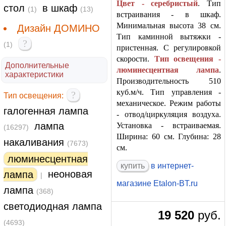
Цвет - серебристый
. Тип
стол
в шкаф
(1)
(13)
встраивания - в шкаф.
Минимальная высота 38 см.
Дизайн ДОМИНО
Тип каминной вытяжки -
?
(1)
пристенная. С регулировкой
скорости.
Тип освещения -
Дополнительные
люминесцентная лампа
.
характеристики
Производительность 510
куб.м/ч. Тип управления -
?
Тип освещения:
механическое. Режим работы
галогенная лампа
- отвод/циркуляция воздуха.
лампа
Установка - встраиваемая.
(16297)
Ширина: 60 см. Глубина: 28
накаливания
(7673)
см.
люминесцентная
купить
в интернет-
неоновая
лампа
|
магазине Etalon-BT.ru
лампа
(368)
светодиодная лампа
19 520
руб.
(4693)