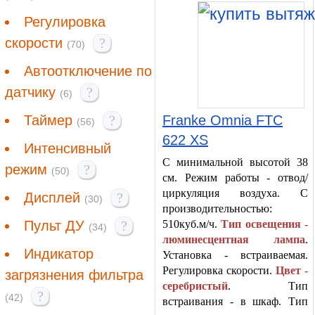
Регулировка
скорости
?
(70)
Автоотключение по
датчику
?
(6)
Таймер
?
Franke Omnia FTC
(56)
622 XS
Интенсивный
С минимальной высотой 38
режим
?
(50)
см. Режим работы - отвод/
циркуляция воздуха. С
Дисплей
?
(30)
производительностью:
Пульт ДУ
?
510куб.м/ч.
Тип освещения -
(34)
люминесцентная лампа
.
Индикатор
Установка - встраиваемая.
Регулировка скорости.
Цвет -
загрязнения фильтра
серебристый
. Тип
?
(42)
встраивания - в шкаф. Тип