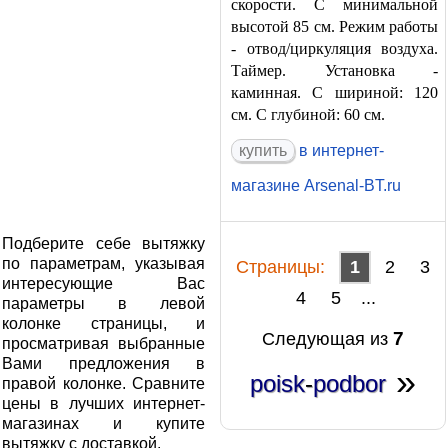
скорости. С минимальной
высотой 85 см. Режим работы
- отвод/циркуляция воздуха.
Таймер. Установка -
каминная. С шириной: 120
см. С глубиной: 60 см.
в интернет-
магазине Arsenal-BT.ru
Подберите себе вытяжку
по параметрам, указывая
Cтраницы:
1
2
3
интересующие Вас
4
5
...
параметры в левой
колонке страницы, и
7
Следующая из
просматривая выбранные
Вами предложения в
»
poisk
-
podbor
правой колонке. Сравните
цены в лучших интернет-
магазинах и купите
вытяжку с доставкой.