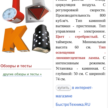
циркуляция воздуха. С
регулировкой скорости.
Производительность 800
куб.м/ч. Тип каминной
вытяжки - пристенная. Тип
управления - электронное.
Цвет - серебристый
. С
таймером. Минимальная
высота 60 см.
Тип
освещения -
люминесцентная лампа
. С
интенсивным режимом.
Обзоры и тесты
Установка - каминная. С
глубиной: 50 см. С шириной:
другие обзоры и тесты »
74 см.
в интернет-
магазине
БыстроТехника.RU