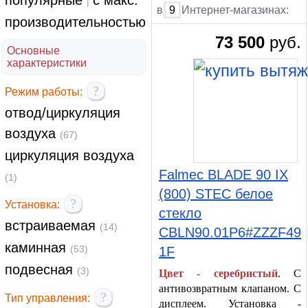
популярные
с макс.
|
в
9
Интернет-магазинах:
производительностью
73 500
руб.
Основные
характеристики
?
Режим работы:
отвод/циркуляция
воздуха
(67)
циркуляция воздуха
Falmec BLADE 90 IX
(1)
(800) STEC белое
?
Установка:
стекло
встраиваемая
(14)
CBLN90.01P6#ZZZF49
каминная
(53)
1F
подвесная
(3)
Цвет - серебристый
. С
антивозвратным клапаном. С
?
Тип управления:
дисплеем. Установка -