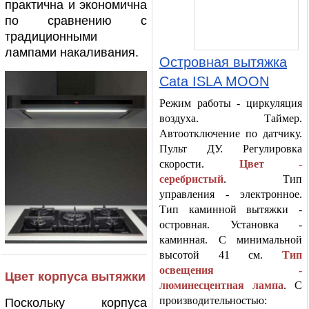
практична и экономична
по сравнению с
традиционными
лампами накаливания.
Островная вытяжка
Cata ISLA MOON
Режим работы - циркуляция
воздуха. Таймер.
Автоотключение по датчику.
Пульт ДУ. Регулировка
скорости.
Цвет -
серебристый
. Тип
управления - электронное.
Тип каминной вытяжки -
островная. Установка -
каминная. С минимальной
высотой 41 см.
Тип
освещения -
Цвет корпуса вытяжки
люминесцентная лампа
. С
производительностью:
Поскольку корпуса