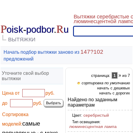
Вытяжки серебристые 
люминесцентной лампо
P
R
oisk
-
podbor
.
u
ВЫТЯЖКИ
147?102
Начать подбор вытяжки заново из
предложений
Уточните свой выбор
»
страница:
1
из 7
вытяжки
сортировка по умолчанию
начать с дешевых
Цена от
руб.
начать с дорогих
Найдено по заданным
до
руб.
параметрам
Сортировка
серебристый
Цвет:
Тип освещения:
самые
моделей:
люминесцентная лампа