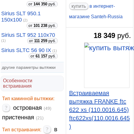
от
144 350
руб.
купить
в интернет-
Sirius SLT 950.1
магазине Santeh-Russia
150x100
(2)
от
101 238
руб.
18 349
руб.
Sirius SLT 952 110x70
от
111 259
руб.
(1)
Sirius SLTC 56 90 IX
(1)
от
61 157
руб.
другие параметры вытяжки
Особенности
встраивания
Встраиваемая
Тип каминной вытяжки:
вытяжка FRANKE ftc
?
островная
(49)
622 xs (110.0016.645)
пристенная
ftc622xs(110.0016.645
(21)
)
?
в
Тип встраивания: