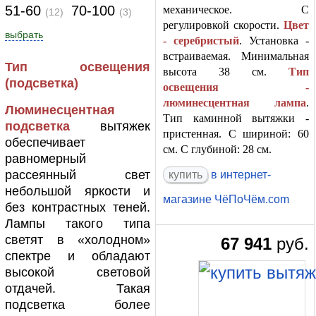
51-60
70-100
механическое. С
(12)
(3)
регулировкой скорости.
Цвет
выбрать
- серебристый
. Установка -
встраиваемая. Минимальная
Тип освещения
высота 38 см.
Тип
(подсветка)
освещения -
люминесцентная лампа
.
Люминесцентная
Тип каминной вытяжки -
подсветка
вытяжек
пристенная. С шириной: 60
обеспечивает
см. С глубиной: 28 см.
равномерный
рассеянный свет
в интернет-
небольшой яркости и
магазине ЧёПоЧём.com
без контрастных теней.
Лампы такого типа
светят в «холодном»
67 941
руб.
спектре и обладают
высокой световой
отдачей. Такая
подсветка более