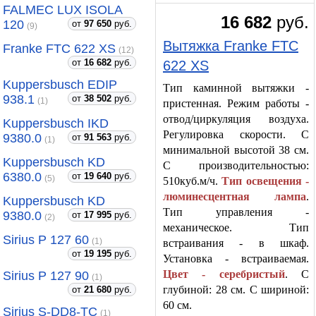
FALMEC LUX ISOLA
16 682
руб.
120
от
97 650
руб.
(9)
Вытяжка Franke FTC
Franke FTC 622 XS
(12)
от
16 682
руб.
622 XS
Kuppersbusch EDIP
Тип каминной вытяжки -
938.1
от
38 502
руб.
(1)
пристенная. Режим работы -
отвод/циркуляция воздуха.
Kuppersbusch IKD
Регулировка скорости. С
9380.0
от
91 563
руб.
(1)
минимальной высотой 38 см.
Kuppersbusch KD
С производительностью:
6380.0
от
19 640
руб.
(5)
510куб.м/ч.
Тип освещения -
люминесцентная лампа
.
Kuppersbusch KD
Тип управления -
9380.0
от
17 995
руб.
(2)
механическое. Тип
Sirius P 127 60
(1)
встраивания - в шкаф.
от
19 195
руб.
Установка - встраиваемая.
Цвет - серебристый
. С
Sirius P 127 90
(1)
глубиной: 28 см. С шириной:
от
21 680
руб.
60 см.
Sirius S-DD8-ТС
(1)