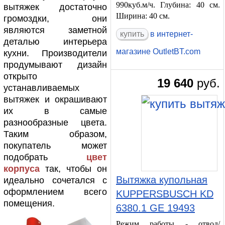
990куб.м/ч. Глубина: 40 см.
вытяжек достаточно
Ширина: 40 см.
громоздки, они
являются заметной
в интернет-
деталью интерьера
магазине OutletBT.com
кухни. Производители
продумывают дизайн
открыто
19 640
руб.
устанавливаемых
вытяжек и окрашивают
их в самые
разнообразные цвета.
Таким образом,
покупатель может
подобрать
цвет
корпуса
так, чтобы он
Вытяжка купольная
идеально сочетался с
оформлением всего
KUPPERSBUSCH KD
помещения.
6380.1 GE 19493
Режим работы - отвод/