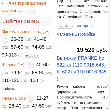
управления - механическое.
Антивозвратный
Тип каминной вытяжки -
клапан
?
(33)
пристенная. С шириной: 60
см. С глубиной: 28 см.
Свойства и размеры
в интернет-
Минимальная высота (см):
магазине Евромойка
?
26-38
41-48
(15)
57-60
74-85
(32)
(8)
(12)
19 520
руб.
90-113
(3)
выбрать
Вытяжка FRANKE ftc
?
40-60
622 xs (110.0016.645)
Ширина (см):
ftc622xs(110.0016.645
74-81
88-90
(14)
(6)
(38)
)
110-120
150
(10)
(2)
Режим работы - отвод/
выбрать
циркуляция воздуха.
Производительность 510
?
11-27
Глубина (см):
куб.м/ч. Тип встраивания - в
28-40
47-50
(2)
(13)
(40)
шкаф. Тип управления -