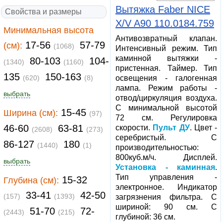
Вытяжка Faber NICE
Свойства и размеры
X/V A90 110.0184.759
Минимальная высота
Антивозвратный клапан.
17-56
57-79
(см):
(1068)
Интенсивный режим. Тип
каминной вытяжки -
80-103
104-
(1340)
(1160)
пристенная. Таймер. Тип
135
150-163
(620)
(8)
освещения - галогенная
лампа. Режим работы -
выбрать
отвод/циркуляция воздуха.
С минимальной высотой
15-45
Ширина (см):
(97)
72 см. Регулировка
46-60
63-81
скорости.
Пульт ДУ
. Цвет -
(2608)
(273)
серебристый. С
86-127
180
(1440)
(1)
производительностью:
800куб.м/ч. Дисплей.
выбрать
Установка - каминная
.
Тип управления -
15-32
Глубина (см):
электронное. Индикатор
33-41
42-50
(157)
(1393)
загрязнения фильтра. С
шириной: 90 см. С
51-70
72-
(2443)
(215)
глубиной: 36 см.