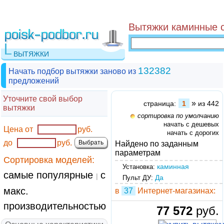
Вытяжки каминные с
ВЫТЯЖКИ
132382
Начать подбор вытяжки заново из
предложений
Уточните свой выбор
»
страница:
1
из 442
вытяжки
сортировка по умолчанию
начать с дешевых
Цена от
руб.
начать с дорогих
до
руб.
Найдено по заданным
параметрам
Сортировка моделей:
каминная
Установка:
самые популярные
с
|
Да
Пульт ДУ:
макс.
в
37
Интернет-магазинах:
производительностью
77 572
руб.