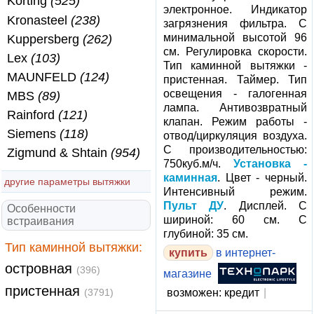
Korting
(525)
электронное. Индикатор
Kronasteel
(238)
загрязнения фильтра. С
минимальной высотой 96
Kuppersberg
(262)
см. Регулировка скорости.
Lex
(103)
Тип каминной вытяжки -
MAUNFELD
(124)
пристенная. Таймер. Тип
освещения - галогенная
MBS
(89)
лампа. Антивозвратный
Rainford
(121)
клапан. Режим работы -
Siemens
(118)
отвод/циркуляция воздуха.
С производительностью:
Zigmund & Shtain
(954)
750куб.м/ч.
Установка -
каминная
. Цвет - черный.
другие параметры вытяжки
Интенсивный режим.
Пульт ДУ
. Дисплей. С
Особенности
шириной: 60 см. С
встраивания
глубиной: 35 см.
Тип каминной вытяжки:
купить
в интернет-
островная
(396)
магазине
пристенная
(3791)
возможен: кредит
|