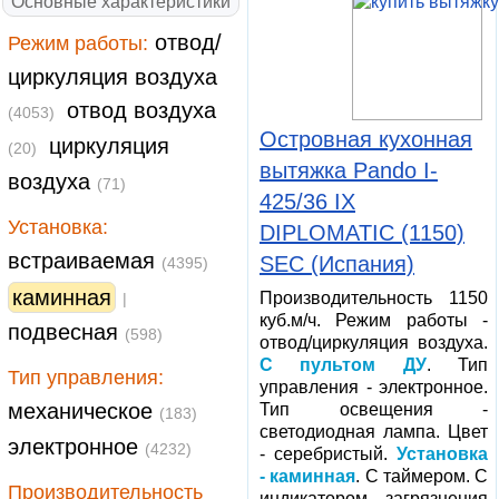
Основные характеристики
отвод/
Режим работы:
циркуляция воздуха
отвод воздуха
(4053)
Островная кухонная
циркуляция
(20)
вытяжка Pando I-
воздуха
(71)
425/36 IX
Установка:
DIPLOMATIC (1150)
встраиваемая
SEC (Испания)
(4395)
каминная
Производительность 1150
|
куб.м/ч. Режим работы -
подвесная
(598)
отвод/циркуляция воздуха.
С пультом ДУ
. Тип
Тип управления:
управления - электронное.
механическое
Тип освещения -
(183)
светодиодная лампа. Цвет
электронное
(4232)
- серебристый.
Установка
- каминная
. С таймером. С
Производительность
индикатором загрязнения