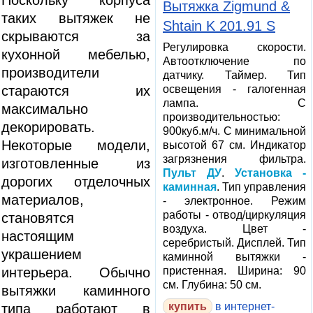
Поскольку корпуса
Вытяжка Zigmund &
таких вытяжек не
Shtain K 201.91 S
скрываются за
Регулировка скорости.
кухонной мебелью,
Автоотключение по
производители
датчику. Таймер. Тип
освещения - галогенная
стараются их
лампа. С
максимально
производительностью:
декорировать.
900куб.м/ч. С минимальной
Некоторые модели,
высотой 67 см. Индикатор
загрязнения фильтра.
изготовленные из
Пульт ДУ
.
Установка -
дорогих отделочных
каминная
. Тип управления
материалов,
- электронное. Режим
работы - отвод/циркуляция
становятся
воздуха. Цвет -
настоящим
серебристый. Дисплей. Тип
украшением
каминной вытяжки -
пристенная. Ширина: 90
интерьера. Обычно
см. Глубина: 50 см.
вытяжки каминного
в интернет-
типа работают в