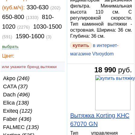
фильтра. Минимальная
330-630
(куб.м/ч):
(202)
высота 110 см. С
650-800
810-
(1333)
регулировкой скорости.
Тип каминной вытяжки -
1020
1030-1500
(2276)
островная. Ширина: 36 см.
1590-1600
Глубина: 36 см.
(591)
(3)
купить
в интернет-
выбрать
магазине Vtvoydom
Цвет:
или укажите бренд вытяжки
18 990
руб.
Akpo
(246)
CATA
(37)
Dach
(496)
Elica
(138)
Exiteq
(122)
Вытяжка Korting KHC
Faber
(436)
67070 GN
FALMEC
(135)
Тип управления -