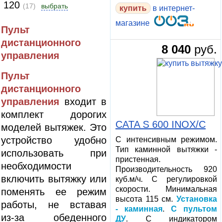
120
(17)
выбрать
в интернет-
магазине
Пульт
дистанционного
8 040
руб.
управления
Пульт
дистанционного
управления
входит в
комплект дорогих
CATA S 600 INOX/C
моделей вытяжек. Это
устройство удобно
С интенсивным режимом.
Тип каминной вытяжки -
использовать при
пристенная.
необходимости
Производительность 920
включить вытяжку или
куб.м/ч. С регулировкой
скорости. Минимальная
поменять ее режим
высота 115 см.
Установка
работы, не вставая
- каминная
.
С пультом
из-за обеденного
ДУ
. С индикатором