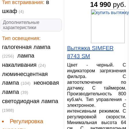
в
Тип встраивания:
14 990
руб.
шкаф
(4)
Дополнительные
характеристики
Тип освещения:
галогенная лампа
Вытяжка SIMFER
лампа
8743 SM
(2256)
накаливания
Цвет - черный. С
(24)
индикатором загрязнения
люминесцентная
фильтра. С
лампа
неоновая
автоотключение по
(104)
датчику. С таймером.
лампа
(39)
Производительность 800
куб.м/ч. Тип управления -
светодиодная лампа
электронное. С
(1988)
интенсивным режимом. С
регулировкой скорости.
Регулировка
Минимальная высота 64
см. С антивозвратным