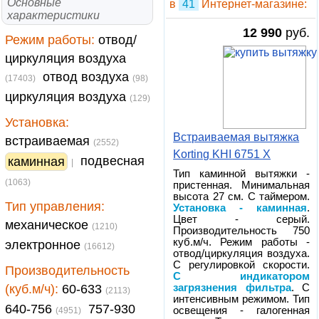
Основные
в
41
Интернет-магазине:
характеристики
12 990
руб.
Режим работы:
отвод/
циркуляция воздуха
отвод воздуха
(17403)
(98)
циркуляция воздуха
(129)
Установка:
Встраиваемая вытяжка
встраиваемая
(2552)
Korting KHI 6751 X
подвесная
каминная
|
Тип каминной вытяжки -
(1063)
пристенная. Минимальная
высота 27 см. С таймером.
Тип управления:
Установка - каминная
.
Цвет - серый.
механическое
(1210)
Производительность 750
куб.м/ч. Режим работы -
электронное
(16612)
отвод/циркуляция воздуха.
С регулировкой скорости.
Производительность
С индикатором
(куб.м/ч):
60-633
загрязнения фильтра
. С
(2113)
интенсивным режимом. Тип
640-756
757-930
освещения - галогенная
(4951)