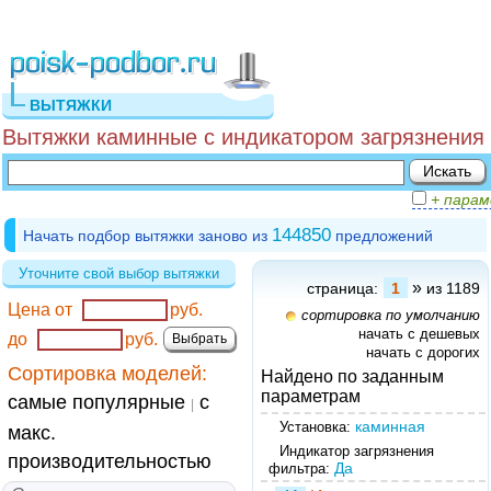
ВЫТЯЖКИ
Вытяжки каминные с индикатором загрязнения 
+ пара
144850
Начать подбор вытяжки заново из
предложений
Уточните свой выбор вытяжки
»
страница:
1
из 1189
Цена от
руб.
сортировка по умолчанию
начать с дешевых
до
руб.
начать с дорогих
Сортировка моделей:
Найдено по заданным
параметрам
самые популярные
с
|
каминная
Установка:
макс.
Индикатор загрязнения
производительностью
Да
фильтра: