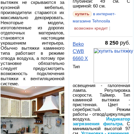
глубиной: 49 см. С
вытяжек не скрываются за
шириной: 60 см.
кухонной мебелью,
производители стараются их
в интернет-
максимально декорировать.
магазине Tehnosila
Некоторые модели,
изготовленные из дорогих
возможен кредит
|
отделочных материалов,
становятся настоящим
8 250
руб.
украшением интерьера.
Beko
Обычно вытяжки каминного
CWB
типа работают в режиме
отвода воздуха, а потому при
6660 X
установке обязательно
Тип
следует предусмотреть
возможность подключения
вытяжки к вентиляционной
системе.
освещения - галогенная
лампа. Регулировка
скорости. Таймер. Тип
каминной вытяжки -
пристенная. Цвет -
серебристый. Режим
работы - отвод/циркуляция
воздуха.
Индикатор
загрязнения фильтра
. С
минимальной высотой 97
см.
Установка - каминная
.