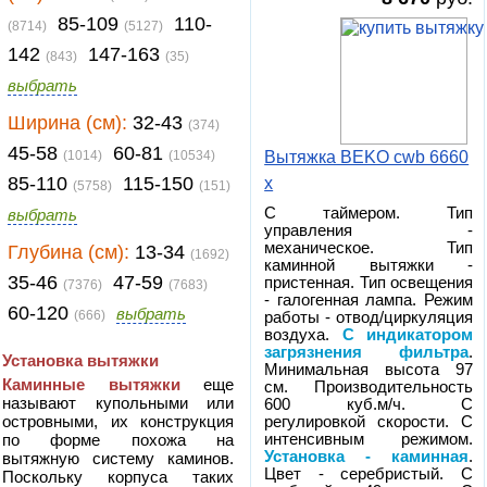
85-109
110-
(8714)
(5127)
142
147-163
(843)
(35)
выбрать
Ширина (см):
32-43
(374)
45-58
60-81
(1014)
(10534)
Вытяжка BEKO cwb 6660
85-110
115-150
x
(5758)
(151)
С таймером. Тип
выбрать
управления -
механическое. Тип
Глубина (см):
13-34
(1692)
каминной вытяжки -
35-46
47-59
пристенная. Тип освещения
(7376)
(7683)
- галогенная лампа. Режим
60-120
выбрать
(666)
работы - отвод/циркуляция
воздуха.
С индикатором
загрязнения фильтра
.
Установка вытяжки
Минимальная высота 97
Каминные вытяжки
еще
см. Производительность
называют купольными или
600 куб.м/ч. С
островными, их конструкция
регулировкой скорости. С
по форме похожа на
интенсивным режимом.
Установка - каминная
.
вытяжную систему каминов.
Цвет - серебристый. С
Поскольку корпуса таких