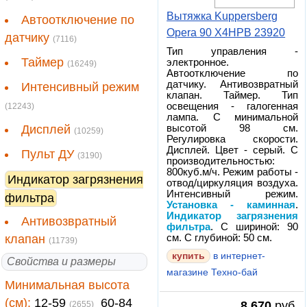
Вытяжка Kuppersberg
Автоотключение по
Opera 90 X4HPB 23920
датчику
(7116)
Тип управления -
Таймер
электронное.
(16249)
Автоотключение по
датчику. Антивозвратный
Интенсивный режим
клапан. Таймер. Тип
освещения - галогенная
(12243)
лампа. С минимальной
Дисплей
высотой 98 см.
(10259)
Регулировка скорости.
Дисплей. Цвет - серый. С
Пульт ДУ
(3190)
производительностью:
800куб.м/ч. Режим работы -
Индикатор загрязнения
отвод/циркуляция воздуха.
Интенсивный режим.
фильтра
Установка - каминная
.
Индикатор загрязнения
Антивозвратный
фильтра
. С шириной: 90
клапан
см. С глубиной: 50 см.
(11739)
в интернет-
Свойства и размеры
магазине Техно-бай
Минимальная высота
(см):
12-59
60-84
8 670
руб.
(2655)