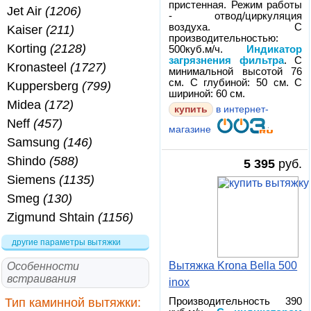
пристенная. Режим работы
Jet Air
(1206)
- отвод/циркуляция
воздуха. С
Kaiser
(211)
производительностью:
Korting
(2128)
500куб.м/ч.
Индикатор
загрязнения фильтра
. С
Kronasteel
(1727)
минимальной высотой 76
см. С глубиной: 50 см. С
Kuppersberg
(799)
шириной: 60 см.
Midea
(172)
купить
в интернет-
Neff
(457)
магазине
Samsung
(146)
Shindo
(588)
5 395
руб.
Siemens
(1135)
Smeg
(130)
Zigmund Shtain
(1156)
другие параметры вытяжки
Вытяжка Krona Bella 500
Особенности
встраивания
inox
Тип каминной вытяжки:
Производительность 390