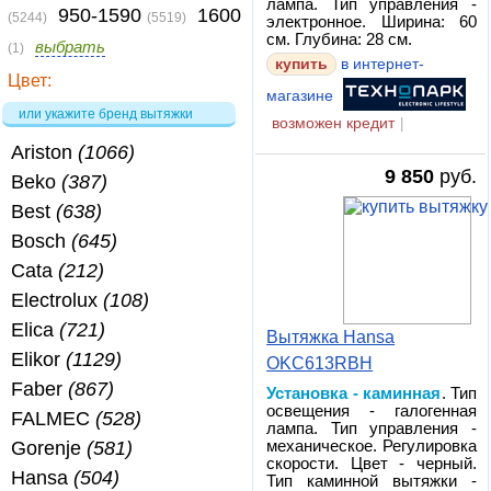
лампа. Тип управления -
950-1590
1600
(5244)
(5519)
электронное. Ширина: 60
см. Глубина: 28 см.
выбрать
(1)
купить
в интернет-
Цвет:
магазине
или укажите бренд вытяжки
возможен кредит
|
Ariston
(1066)
9 850
руб.
Beko
(387)
Best
(638)
Bosch
(645)
Cata
(212)
Electrolux
(108)
Elica
(721)
Вытяжка Hansa
Elikor
(1129)
OKC613RBH
Faber
(867)
Установка - каминная
. Тип
освещения - галогенная
FALMEC
(528)
лампа. Тип управления -
механическое. Регулировка
Gorenje
(581)
скорости. Цвет - черный.
Hansa
(504)
Тип каминной вытяжки -