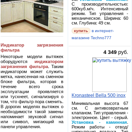
С производительностью:
600куб.м/ч. Интенсивный
режим. Тип управления -
механическое. Ширина: 60
см. Глубина: 49 см.
в интернет-
магазине Techno777
Индикатор загрязнения
фильтра
4 349
руб.
Некоторые модели вытяжек
оборудуются
индикатором
загрязнения фильтра
. Таким
индикатором может служить
метка, нанесенная на сменном
блоке фильтра, которая в
течение всего срока
эксплуатации проявляется
Kronasteel Bella 500 inox
или тускнеет, сигнализируя о
том, что фильтр пора сменить.
Минимальная высота 67
В дорогих моделях вытяжек о
см. С антивозвратным
необходимости такой замены
клапаном. Тип управления -
напоминает звуковой сигнал
электронное. Цвет - серый.
или символ, мигающий на
Установка - каминная
.
панели управления.
Режим работы - отвод/
циркуляция воздуха. Тип