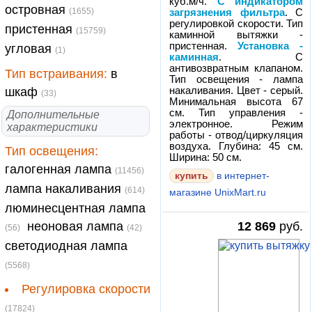
куб.м/ч.
С индикатором
островная
(1655)
загрязнения фильтра
. С
регулировкой скорости. Тип
пристенная
(15759)
каминной вытяжки -
пристенная.
Установка -
угловая
(1)
каминная
. С
антивозвратным клапаном.
Тип встраивания:
в
Тип освещения - лампа
шкаф
накаливания. Цвет - серый.
(33)
Минимальная высота 67
см. Тип управления -
Дополнительные
электронное. Режим
характеристики
работы - отвод/циркуляция
воздуха. Глубина: 45 см.
Тип освещения:
Ширина: 50 см.
галогенная лампа
(11456)
купить
в интернет-
лампа накаливания
(614)
магазине UnixMart.ru
люминесцентная лампа
неоновая лампа
12 869
руб.
(56)
(42)
светодиодная лампа
(5568)
Регулировка скорости
(17824)