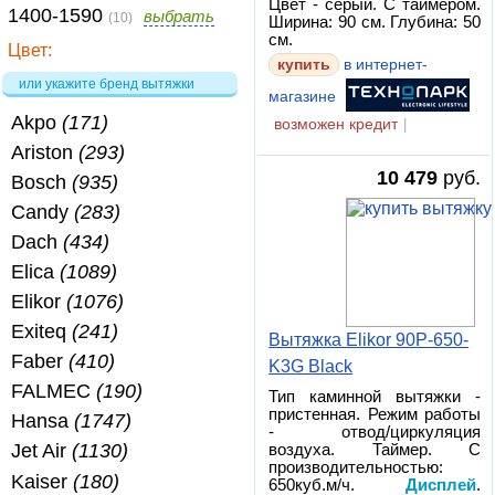
Цвет - серый. С таймером.
1400-1590
выбрать
(10)
Ширина: 90 см. Глубина: 50
см.
Цвет:
купить
в интернет-
или укажите бренд вытяжки
магазине
Akpo
(171)
возможен кредит
|
Ariston
(293)
10 479
руб.
Bosch
(935)
Candy
(283)
Dach
(434)
Elica
(1089)
Elikor
(1076)
Exiteq
(241)
Вытяжка Elikor 90P-650-
Faber
(410)
K3G Black
FALMEC
(190)
Тип каминной вытяжки -
пристенная. Режим работы
Hansa
(1747)
- отвод/циркуляция
Jet Air
(1130)
воздуха. Таймер. С
производительностью:
Kaiser
(180)
650куб.м/ч.
Дисплей
.