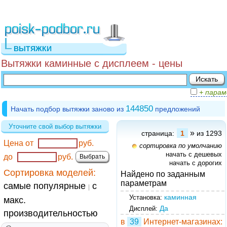
ВЫТЯЖКИ
Вытяжки каминные с дисплеем - цены
+ пара
144850
Начать подбор вытяжки заново из
предложений
Уточните свой выбор вытяжки
»
страница:
1
из 1293
Цена от
руб.
сортировка по умолчанию
начать с дешевых
до
руб.
начать с дорогих
Сортировка моделей:
Найдено по заданным
параметрам
самые популярные
с
|
каминная
Установка:
макс.
Да
Дисплей:
производительностью
в
39
Интернет-магазинах: