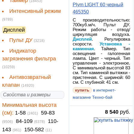
Таймер
(18453)
Plym LIGHT 60 черный
Интенсивный режим
465350
(9789)
С производительностью:
700куб.м/ч. Пульт ДУ.
Дисплей
Режим работы - отвод/
циркуляция воздуха.
Дисплей
. Регулировка
Пульт ДУ
(3218)
скорости.
Установка -
каминная
. Таймер. Тип
Индикатор
освещения - галогенная
загрязнения фильтра
лампа. Цвет - черный. Тип
управления - электронное.
(10259)
С минимальной высотой 83
см. Тип каминной вытяжки -
Антивозвратный
пристенная. С шириной: 60
см. С глубиной: 41 см.
клапан
(14920)
в интернет-
Свойства и размеры
магазине Техно-бай
Минимальная высота
8 540
руб.
(см):
1-58
59-83
(2401)
84-109
110-
(9506)
(6378)
143
150-582
(961)
(11)