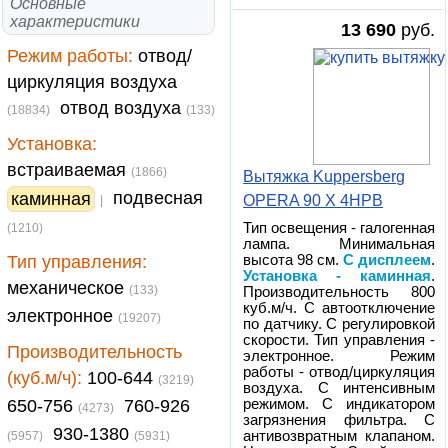
Основные
характеристики
13 690
руб.
Режим работы:
отвод/
циркуляция воздуха
отвод воздуха
(18834)
(133)
Установка:
встраиваемая
(1866)
Вытяжка Kuppersberg
подвесная
каминная
OPERA 90 X 4HPB
|
Тип освещения - галогенная
(1210)
лампа. Минимальная
Тип управления:
высота 98 см.
С дисплеем
.
Установка - каминная
.
механическое
(133)
Производительность 800
куб.м/ч. С автоотключение
электронное
(19207)
по датчику. С регулировкой
скорости. Тип управления -
Производительность
электронное. Режим
работы - отвод/циркуляция
(куб.м/ч):
100-644
(3219)
воздуха. С интенсивным
650-756
760-926
режимом. С индикатором
(4273)
загрязнения фильтра. С
930-1380
антивозвратным клапаном.
(5957)
(5931)