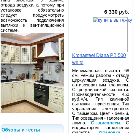
отвода воздуха, а потому при
установке обязательно
6 330
руб.
следует предусмотреть
возможность подключения
вытяжки к вентиляционной
системе.
Kronasteel Diana PB 500
white
Минимальная высота 68
см. Режим работы - отвод/
циркуляция воздуха. С
антивозвратным клапаном.
С регулировкой скорости.
Производительность 450
куб.м/ч. Тип каминной
вытяжки - пристенная. Тип
управления - электронное.
С таймером. Цвет - белый.
Тип освещения - галогенная
лампа.
С дисплеем
. С
индикатором загрязнения
Обзоры и тесты
фильтра.
Установка -