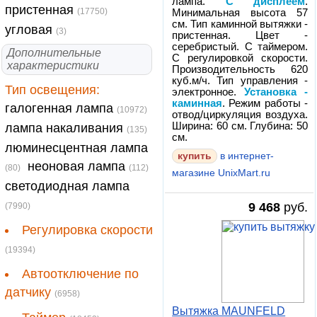
лампа.
С дисплеем
.
пристенная
(17750)
Минимальная высота 57
см. Тип каминной вытяжки -
угловая
(3)
пристенная. Цвет -
серебристый. С таймером.
Дополнительные
С регулировкой скорости.
характеристики
Производительность 620
куб.м/ч. Тип управления -
Тип освещения:
электронное.
Установка -
каминная
. Режим работы -
галогенная лампа
(10972)
отвод/циркуляция воздуха.
Ширина: 60 см. Глубина: 50
лампа накаливания
(135)
см.
люминесцентная лампа
купить
в интернет-
неоновая лампа
(80)
(112)
магазине UnixMart.ru
светодиодная лампа
9 468
руб.
(7990)
Регулировка скорости
(19394)
Автоотключение по
датчику
(6958)
Вытяжка MAUNFELD