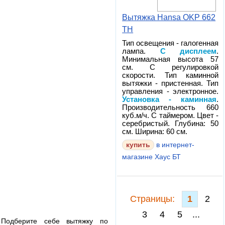
Вытяжка Hansa OKP 662
TH
Тип освещения - галогенная
лампа.
С дисплеем
.
Минимальная высота 57
см. С регулировкой
скорости. Тип каминной
вытяжки - пристенная. Тип
управления - электронное.
Установка - каминная
.
Производительность 660
куб.м/ч. С таймером. Цвет -
серебристый. Глубина: 50
см. Ширина: 60 см.
в интернет-
магазине Хаус БТ
Cтраницы:
1
2
3
4
5
...
Подберите себе вытяжку по