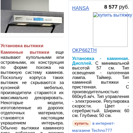
8 577
руб.
HANSA
Установка вытяжки
OKP662TH
Каминные вытяжки
еще
называют купольными или
Установка - каминная
.
островными, их конструкция
Дисплей
. С минимальной
по форме похожа на
высотой 57 см. Тип
вытяжную систему каминов.
освещения - галогенная
Поскольку корпуса таких
лампа. Таймер. Тип
вытяжек не скрываются за
каминной вытяжки -
пристенная. С
кухонной мебелью,
производительностью:
производители стараются их
660куб.м/ч. Тип управления
максимально декорировать.
- электронное. Регулировка
Некоторые модели,
скорости. Цвет -
изготовленные из дорогих
серебристый. Ширина: 60
отделочных материалов,
см. Глубина: 50 см.
становятся настоящим
украшением интерьера.
в интернет-
Обычно вытяжки каминного
магазине Techno777
типа работают в режиме