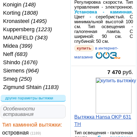
Регулировка скорости. Тип
Konigin
(148)
управления - электронное.
Установка - каминная
.
Korting
(1808)
Цвет - серебристый. С
Kronasteel
(1495)
минимальной высотой 100
см. Тип освещения -
Kuppersberg
(1223)
галогенная лампа. С
шириной: 90 см. С
MAUNFELD
(343)
глубиной: 50 см.
Midea
(399)
купить
в интернет-
Neff
(683)
магазине
Shindo
(1676)
Siemens
(964)
7 470
руб.
Smeg
(250)
Zigmund Shtain
(1183)
другие параметры вытяжки
Особенности
встраивания
Вытяжка Hansa OKP 631
Тип каминной вытяжки:
TH
островная
Тип освещения - галогенная
(1189)