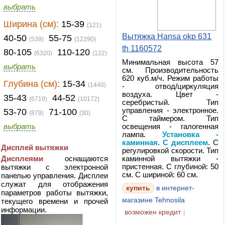
выбрать
Ширина (см):
15-39
(121)
Вытяжка Hansa okp 631
40-50
55-75
(539)
(12290)
th 1160572
80-105
110-120
(6320)
(122)
Минимальная высота 57
выбрать
см. Производительность
620 куб.м/ч. Режим работы
Глубина (см):
15-34
(1440)
- отвод/циркуляция
воздуха. Цвет -
35-43
44-52
(6719)
(10172)
серебристый. Тип
управления - электронное.
53-70
71-100
(879)
(30)
С таймером. Тип
выбрать
освещения - галогенная
лампа.
Установка -
каминная
.
С дисплеем
. С
Дисплей вытяжки
регулировкой скорости. Тип
Дисплеями
оснащаются
каминной вытяжки -
вытяжки с электронной
пристенная. С глубиной: 50
см. С шириной: 60 см.
панелью управления. Дисплеи
служат для отображения
в интернет-
параметров работы вытяжки,
магазине Tehnosila
текущего времени и прочей
информации.
возможен кредит
|