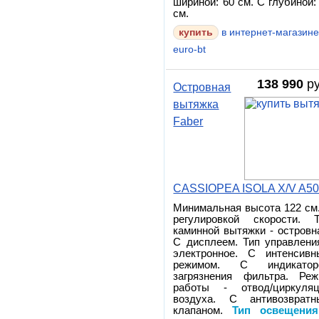
шириной: 60 см. С глубиной:
см.
в интернет-магазин
euro-bt
138 990
ру
Островная
вытяжка
Faber
CASSIOPEA ISOLA X/V A5
Минимальная высота 122 см
регулировкой скорости. 
каминной вытяжки - островн
С дисплеем. Тип управлени
электронное. С интенсив
режимом. С индикатор
загрязнения фильтра. Ре
работы - отвод/циркуляц
воздуха. С антивозвратн
клапаном.
Тип освещения