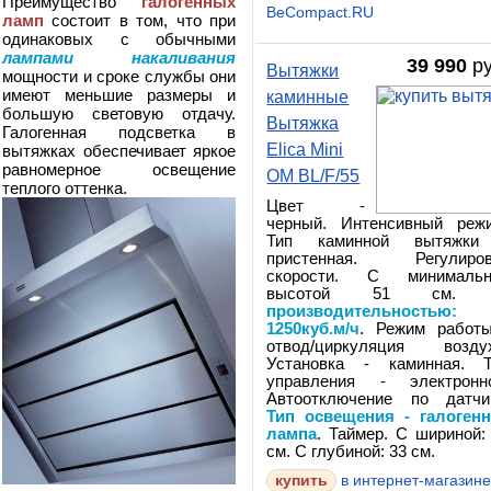
Преимущество
галогенных
BeCompact.RU
ламп
состоит в том, что при
одинаковых с обычными
лампами накаливания
39 990
ру
Вытяжки
мощности и сроке службы они
имеют меньшие размеры и
каминные
большую световую отдачу.
Вытяжка
Галогенная подсветка в
Elica Mini
вытяжках обеспечивает яркое
равномерное освещение
OM BL/F/55
теплого оттенка.
Цвет -
черный. Интенсивный реж
Тип каминной вытяжки
пристенная. Регулиров
скорости. С минимальн
высотой 51 см
производительностью:
1250куб.м/ч
. Режим работ
отвод/циркуляция воздух
Установка - каминная. Т
управления - электронно
Автоотключение по датчи
Тип освещения - галоген
лампа
. Таймер. С шириной:
см. С глубиной: 33 см.
в интернет-магазин