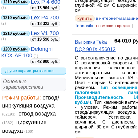
отвод/циркуляция воздуха
Lex P 4 600
1210 куб.м/ч
глубиной: 40 см. С шириной:
от
13 964
руб.
(7)
см.
Lex P4 700
1210 куб.м/ч
в интернет-магазин
от
18 323
руб.
(2)
Tehnosila
возможен кредит
|
Lex V1 700
1210 куб.м/ч
от
19 590
руб.
(1)
64 010
ру
Вытяжка Teka
Delonghi
1200 куб.м/ч
DQ2 90 IX 456012
KCX-AF 100
(1)
С автоотключение по датчи
от
42 900
руб.
С регулировкой скорости. 
управления - электронное
другие параметры вытяжки
антивозвратным клапано
Минимальная высота 99 с
Основные
Цвет - серый. С интенсив
характеристики
режимом.
Тип освещения
галогенная ламп
Режим работы:
отвод/
Производительность 14
куб.м/ч
. Тип каминной вытя
циркуляция воздуха
- угловая. Режим работы
отвод/циркуляция воздуха
отвод воздуха
(62193)
таймером. Установка
циркуляция
каминная. С дисплеем.
(1362)
шириной: 90 см. С глубиной:
воздуха
(160)
см.