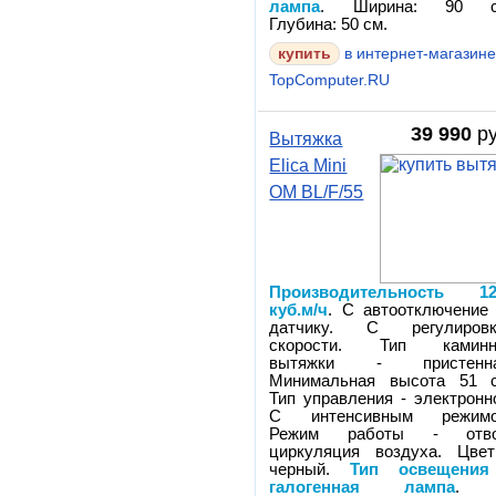
лампа
. Ширина: 90 с
Глубина: 50 см.
в интернет-магазин
TopComputer.RU
39 990
ру
Вытяжка
Elica Mini
OM BL/F/55
Производительность 12
куб.м/ч
. С автоотключение
датчику. С регулировк
скорости. Тип каминн
вытяжки - пристенна
Минимальная высота 51 с
Тип управления - электронн
С интенсивным режимо
Режим работы - отво
циркуляция воздуха. Цве
черный.
Тип освещения
галогенная лампа
. 