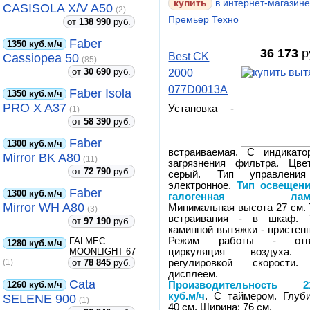
купить
в интернет-магазин
CASISOLA X/V A50
(2)
Премьер Техно
от
138 990
руб.
Faber
1350 куб.м/ч
36 173
р
Best CK
Cassiopea 50
(85)
от
30 690
руб.
2000
077D0013A
Faber Isola
1350 куб.м/ч
PRO X A37
Установка -
(1)
от
58 390
руб.
Faber
1300 куб.м/ч
встраиваемая. С индикато
Mirror BK A80
(11)
загрязнения фильтра. Цве
от
72 790
руб.
серый. Тип управлени
электронное.
Тип освещени
Faber
1300 куб.м/ч
галогенная лам
Mirror WH A80
Минимальная высота 27 см. 
(3)
встраивания - в шкаф. 
от
97 190
руб.
каминной вытяжки - пристенн
Режим работы - отв
FALMEC
1280 куб.м/ч
MOONLIGHT 67
циркуляция воздуха
от
78 845
руб.
регулировкой скорости
(1)
дисплеем.
Cata
1260 куб.м/ч
Производительность 2
куб.м/ч
. С таймером. Глуби
SELENE 900
(1)
40 см. Ширина: 76 см.