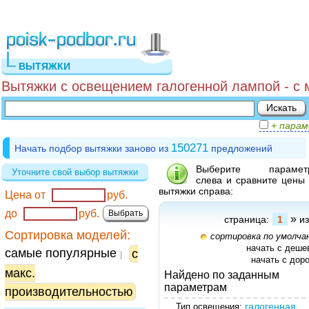
ВЫТЯЖКИ
Вытяжки с освещением галогенной лампой - с 
+ пара
150271
Начать подбор вытяжки заново из
предложений
Выберите парамет
Уточните свой выбор вытяжки
слева и сравните цены
вытяжки справа:
Цена от
руб.
до
руб.
»
страница:
1
из
Сортировка моделей:
сортировка по умолча
начать с деше
самые популярные
с
|
начать с дор
макс.
Найдено по заданным
параметрам
производительностью
галогенная
Тип освещения: