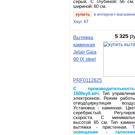
серый. С глубиной: 56 см
шириной: 60 см.
в интернет-магазин
Хаус БТ
5 325
ру
Вытяжка
каминная
Jetair Gaia
90 IX steel
PRF0112625
С производительность
1500куб.м/ч
. Тип управлени
электронное. Режим работ
отвод/циркуляция воздух
Установка - каминная. Цве
серебристый. Регулиров
скорости. С минимальн
высотой 65 см. Тип камин
вытяжки - пристенная.
освещения - галогенн