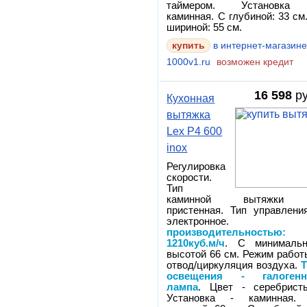
таймером. Установка
каминная. С глубиной: 33 см
шириной: 55 см.
в интернет-магазин
1000v1.ru
возможен кредит
16 598
ру
Кухонная
вытяжка
Lex P4 600
inox
Регулировка
скорости.
Тип
каминной вытяжки
пристенная. Тип управлени
электронное
производительностью:
1210куб.м/ч
. С минимальн
высотой 66 см. Режим работ
отвод/циркуляция воздуха.
освещения - галогенн
лампа
. Цвет - серебрист
Установка - каминная.