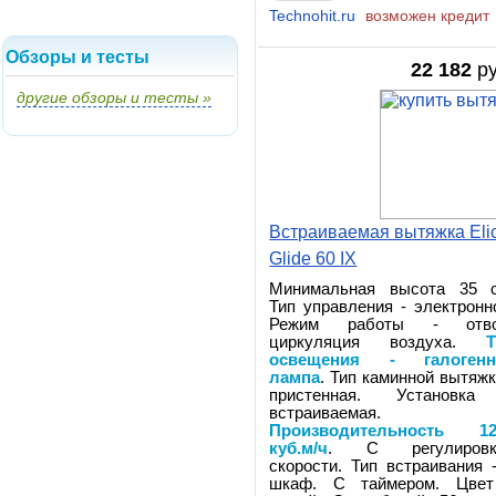
Technohit.ru
возможен кредит
Обзоры и тесты
22 182
ру
другие обзоры и тесты »
Встраиваемая вытяжка Eli
Glide 60 IX
Минимальная высота 35 с
Тип управления - электронн
Режим работы - отво
циркуляция воздуха.
освещения - галогенн
лампа
. Тип каминной вытяжк
пристенная. Установка
встраиваемая.
Производительность 12
куб.м/ч
. С регулировк
скорости. Тип встраивания 
шкаф. С таймером. Цвет