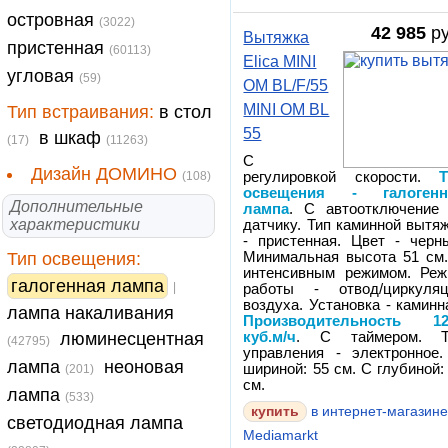
островная
(3022)
42 985
ру
Вытяжка
пристенная
(60113)
Elica MINI
угловая
(59)
OM BL/F/55
MINI OM BL
Тип встраивания:
в стол
55
в шкаф
(17)
(11263)
С
Дизайн ДОМИНО
(108)
регулировкой скорости.
освещения - галогенн
Дополнительные
лампа
. С автоотключение
характеристики
датчику. Тип каминной вытя
- пристенная. Цвет - черн
Тип освещения:
Минимальная высота 51 см
интенсивным режимом. Ре
галогенная лампа
|
работы - отвод/циркуляц
воздуха. Установка - каминн
лампа накаливания
Производительность 12
люминесцентная
куб.м/ч
. С таймером. Т
(42795)
управления - электронное
лампа
неоновая
шириной: 55 см. С глубиной:
(201)
см.
лампа
(533)
в интернет-магазин
светодиодная лампа
Mediamarkt