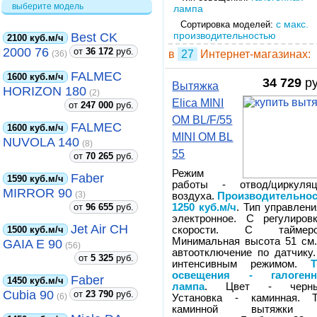
выберите модель
лампа
с макс.
Сортировка моделей:
производительностью
Best CK
2100 куб.м/ч
2000 76
от
36 172
руб.
в
27
Интернет-магазинах:
(36)
FALMEC
1600 куб.м/ч
34 729
ру
Вытяжка
HORIZON 180
(2)
Elica MINI
от
247 000
руб.
OM BL/F/55
FALMEC
1600 куб.м/ч
MINI OM BL
NUVOLA 140
(8)
55
от
70 265
руб.
Режим
Faber
1590 куб.м/ч
работы - отвод/циркуляц
MIRROR 90
(3)
воздуха.
Производительнос
от
96 655
руб.
1250 куб.м/ч
. Тип управлени
электронное. С регулиров
Jet Air CH
1500 куб.м/ч
скорости. С таймеро
Минимальная высота 51 см
GAIA E 90
(56)
автоотключение по датчику
от
5 325
руб.
интенсивным режимом.
освещения - галогенн
Faber
1450 куб.м/ч
лампа
. Цвет - черны
Cubia 90
от
23 790
руб.
(6)
Установка - каминная. Т
каминной вытяжки