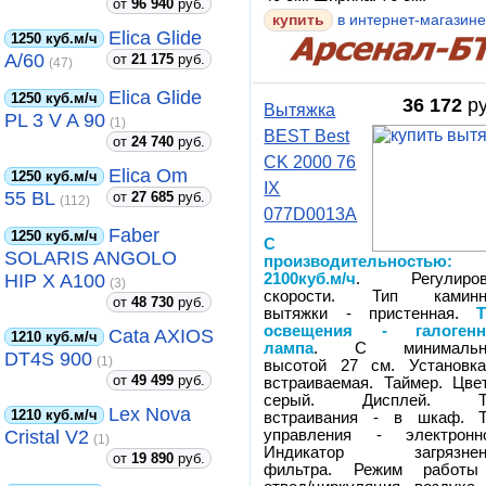
от
96 940
руб.
купить
в интернет-магазин
Elica Glide
1250 куб.м/ч
A/60
от
21 175
руб.
(47)
Elica Glide
1250 куб.м/ч
36 172
ру
Вытяжка
PL 3 V A 90
(1)
BEST Best
от
24 740
руб.
CK 2000 76
Elica Om
1250 куб.м/ч
IX
55 BL
от
27 685
руб.
(112)
077D0013A
Faber
1250 куб.м/ч
С
SOLARIS ANGOLO
производительностью:
HIP X A100
2100куб.м/ч
. Регулиров
(3)
скорости. Тип каминн
от
48 730
руб.
вытяжки - пристенная.
освещения - галогенн
Cata AXIOS
1210 куб.м/ч
лампа
. С минимальн
DT4S 900
(1)
высотой 27 см. Установк
от
49 499
руб.
встраиваемая. Таймер. Цве
серый. Дисплей. Т
Lex Nova
1210 куб.м/ч
встраивания - в шкаф. Т
Cristal V2
управления - электронно
(1)
Индикатор загрязнен
от
19 890
руб.
фильтра. Режим работы