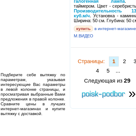
галогенная лампа
. 
таймером. Цвет - серебрист
Производительность 13
куб.м/ч
. Установка - каминн
Ширина: 50 см. Глубина: 50 с
в интернет-магазин
М.ВИДЕО
Cтраницы:
1
2
4
5
...
Подберите себе вытяжку по
параметрам, указывая
29
Следующая из
интересующие Вас параметры
»
в левой колонке страницы, и
просматривая выбранные Вами
предложения в правой колонке.
Сравните цены в лучших
интернет-магазинах и купите
вытяжку с доставкой.