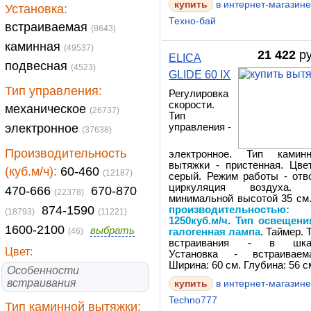
в интернет-магазин
Установка:
Техно-бай
встраиваемая
(8643)
каминная
(49537)
21 422
ру
ELICA
подвесная
(4523)
GLIDE 60 IX
Тип управления:
Регулировка
скорости.
механическое
(26737)
Тип
электронное
управления -
(37638)
Производительность
электронное. Тип каминн
вытяжки - пристенная. Цве
(куб.м/ч):
60-460
(12187)
серый. Режим работы - отв
циркуляция воздуха.
470-666
670-870
(22378)
минимальной высотой 35 см
874-1590
производительностью:
(18793)
(11221)
1250куб.м/ч
.
Тип освещени
1600-2100
выбрать
(46)
галогенная лампа
. Таймер. 
встраивания - в шка
Цвет:
Установка - встраиваема
Ширина: 60 см. Глубина: 56 с
Особенности
встраивания
в интернет-магазин
Techno777
Тип каминной вытяжки: