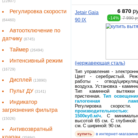
(22807)
6 870
ру
Регулировка скорости
Jetair Gaia
-14%
7 990 р
90 IX
(64460)
Автоотключение по
датчику
(8745)
Таймер
(26494)
Интенсивный режим
(нержавеющая сталь)
(16729)
Тип управления - электронн
Цвет - серебристый. Реж
Дисплей
(13890)
работы - отвод/циркуляц
воздуха. Установка - каминн
Пульт ДУ
Тип каминной вытяжки
(3141)
пристенная.
Тип освещени
галогенная ламп
Индикатор
Регулировка скорости
загрязнения фильтра
производительностью:
1500куб.м/ч
. С минимальн
(15026)
высотой 65 см. С глубиной:
см. С шириной: 90 см.
Антивозвратный
в интернет-магазин
клапан
(35894)