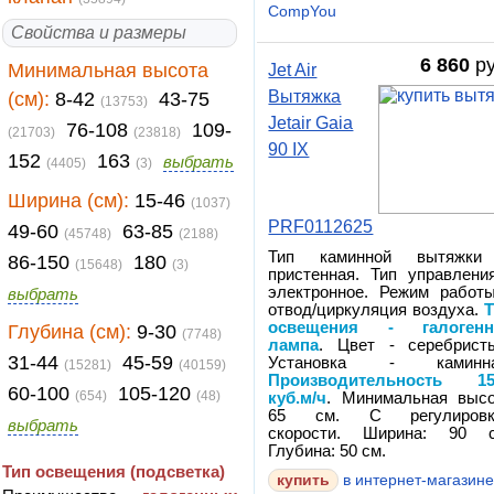
CompYou
Свойства и размеры
6 860
ру
Минимальная высота
Jet Air
Вытяжка
(см):
8-42
43-75
(13753)
Jetair Gaia
76-108
109-
(21703)
(23818)
90 IX
152
163
выбрать
(4405)
(3)
Ширина (см):
15-46
(1037)
PRF0112625
49-60
63-85
(45748)
(2188)
Тип каминной вытяжки
86-150
180
(15648)
(3)
пристенная. Тип управлени
электронное. Режим работ
выбрать
отвод/циркуляция воздуха.
освещения - галогенн
Глубина (см):
9-30
(7748)
лампа
. Цвет - серебрист
31-44
45-59
Установка - каминна
(15281)
(40159)
Производительность 15
60-100
105-120
(654)
(48)
куб.м/ч
. Минимальная выс
65 см. С регулировк
выбрать
скорости. Ширина: 90 с
Глубина: 50 см.
Тип освещения (подсветка)
в интернет-магазин