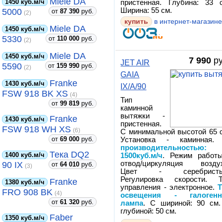
Miele DA
1450 куб.м/ч
пристенная. Глубина: 33 
Ширина: 55 см.
5000
от
87 390
руб.
(2)
купить
в интернет-магазин
Miele DA
1450 куб.м/ч
5330
от
110 000
руб.
(2)
Miele DA
1450 куб.м/ч
7 990
ру
JET AIR
5590
от
159 990
руб.
(2)
GAIA
Franke
1430 куб.м/ч
IX/A/90
FSW 918 BK XS
(4)
Тип
от
99 819
руб.
каминной
вытяжки -
Franke
1430 куб.м/ч
пристенная.
FSW 918 WH XS
(6)
С минимальной высотой 65 
от
69 000
руб.
Установка - каминная
производительностью:
Тека DQ2
1400 куб.м/ч
1500куб.м/ч
. Режим работ
отвод/циркуляция воздух
90 IX
от
64 010
руб.
(3)
Цвет - серебристы
Регулировка скорости. Т
Franke
1380 куб.м/ч
управления - электронное.
FRO 908 BK
(4)
освещения - галогенн
от
61 320
руб.
лампа
. С шириной: 90 см
глубиной: 50 см.
Faber
1350 куб.м/ч