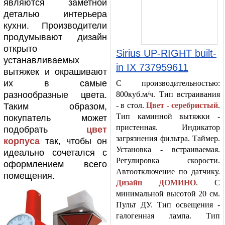
являются заметной
деталью интерьера
кухни. Производители
продумывают дизайн
открыто
Sirius UP-RIGHT built-
устанавливаемых
in IX 737959611
вытяжек и окрашивают
их в самые
С производительностью:
800куб.м/ч. Тип встраивания
разнообразные цвета.
- в стол.
Цвет - серебристый
.
Таким образом,
Тип каминной вытяжки -
покупатель может
пристенная. Индикатор
подобрать
цвет
загрязнения фильтра. Таймер.
корпуса
так, чтобы он
Установка - встраиваемая.
идеально сочетался с
Регулировка скорости.
оформлением всего
Автоотключение по датчику.
помещения.
Дизайн ДОМИНО
. С
минимальной высотой 20 см.
Пульт ДУ. Тип освещения -
галогенная лампа. Тип