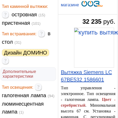
магазине
Тип каминной вытяжки:
?
островная
(15)
32 235
руб.
пристенная
(101)
?
в
Тип встраивания:
стол
(31)
Дизайн ДОМИНО
?
Дополнительные
Вытяжка Siemens LC
характеристики
67BE532 1586601
?
Тип освещения:
Тип управления -
электронное. Тип освещения
галогенная лампа
(94)
- галогенная лампа.
Цвет -
люминесцентная
серебристый
. Минимальная
лампа
высота 67 см. Установка -
(1)
каминная. С регулировкой