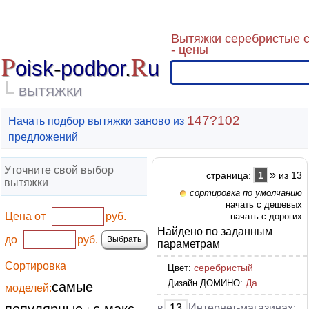
Вытяжки серебристые
- цены
P
R
oisk
-
podbor
.
u
ВЫТЯЖКИ
147?102
Начать подбор вытяжки заново из
предложений
Уточните свой выбор
»
страница:
1
из 13
вытяжки
сортировка по умолчанию
начать с дешевых
Цена от
руб.
начать с дорогих
Найдено по заданным
до
руб.
параметрам
Сортировка
серебристый
Цвет:
Да
Дизайн ДОМИНО:
самые
моделей:
в
13
Интернет-магазинах: