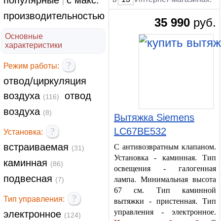
популярные
с макс.
|
производительностью
35 990
руб.
Основные
характеристики
?
Режим работы:
отвод/циркуляция
воздуха
отвод
(116)
воздуха
(8)
Вытяжка Siemens
?
LC67BE532
Установка:
встраиваемая
С антивозвратным клапаном.
(31)
Установка - каминная. Тип
каминная
(86)
освещения - галогенная
подвесная
лампа. Минимальная высота
(7)
67 см. Тип каминной
?
Тип управления:
вытяжки - пристенная. Тип
управления - электронное.
электронное
(124)