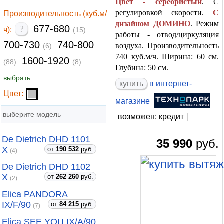
Цвет - серебристый
. С
регулировкой скорости.
С
Производительность (куб.м/
дизайном ДОМИНО
. Режим
?
677-680
ч):
(15)
работы - отвод/циркуляция
700-730
740-800
воздуха. Производительность
(6)
740 куб.м/ч. Ширина: 60 см.
1600-1920
(88)
(8)
Глубина: 50 см.
выбрать
купить
в интернет-
Цвет:
магазине
выберите модель
возможен: кредит
|
De Dietrich DHD 1101
35 990
руб.
X
от
190 532
руб.
(4)
De Dietrich DHD 1102
X
от
262 260
руб.
(2)
Elica PANDORA
IX/F/90
от
84 215
руб.
(7)
Elica SEE YOU IX/A/90