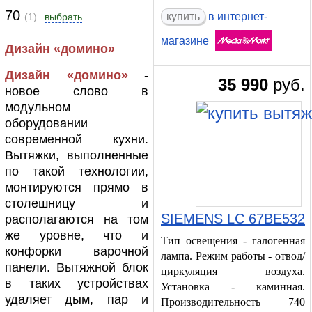
70
в интернет-
(1)
выбрать
магазине
Дизайн «домино»
Дизайн «домино»
-
35 990
руб.
новое слово в
модульном
оборудовании
современной кухни.
Вытяжки, выполненные
по такой технологии,
монтируются прямо в
столешницу и
SIEMENS LC 67BE532
располагаются на том
же уровне, что и
Тип освещения - галогенная
конфорки варочной
лампа. Режим работы - отвод/
панели. Вытяжной блок
циркуляция воздуха.
в таких устройствах
Установка - каминная.
удаляет дым, пар и
Производительность 740