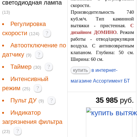
светодиодная лампа
скорости.
Производительность 740
(13)
куб.м/ч. Тип каминной
Регулировка
вытяжки - пристенная.
С
скорости
?
дизайном ДОМИНО
. Режим
(124)
работы - отвод/циркуляция
Автоотключение по
воздуха. С антивозвратным
клапаном. Глубина: 50 см.
датчику
?
(9)
Ширина: 60 см.
Таймер
?
(30)
купить
в интернет-
Интенсивный
магазине Ассортимент БТ
режим
?
(25)
35 985
руб.
Пульт ДУ
?
(9)
Индикатор
загрязнения фильтра
?
(23)