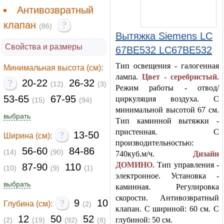
Антивозвратный
клапан
?
(86)
Вытяжка Siemens LC
Свойства и размеры
67BE532 LC67BE532
Тип освещения - галогенная
Минимальная высота (см):
лампа.
Цвет - серебристый
.
?
20-22
26-32
(12)
(3)
Режим работы - отвод/
53-65
67-95
циркуляция воздуха. С
(15)
(94)
минимальной высотой 67 см.
выбрать
Тип каминной вытяжки -
пристенная. С
?
13-50
Ширина (см):
производительностью:
56-60
84-86
(14)
(90)
740куб.м/ч.
Дизайн
ДОМИНО
. Тип управления -
87-90
110
(10)
(9)
(1)
электронное. Установка -
выбрать
каминная. Регулировка
скорости. Антивозвратный
?
9
10
Глубина (см):
(2)
клапан. С шириной: 60 см. С
12
50
52
глубиной: 50 см.
(2)
(19)
(92)
(8)