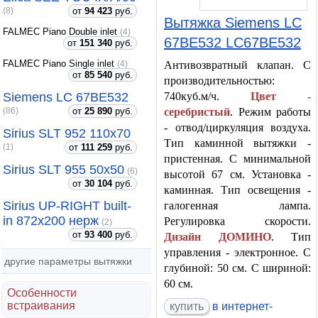
от
94 423
руб.
(8)
Вытяжка Siemens LC
FALMEC Piano Double inlet
(4)
67BE532 LC67BE532
от
151 340
руб.
FALMEC Piano Single inlet
Антивозвратный клапан. С
(4)
от
85 540
руб.
производительностью:
Siemens LC 67BE532
740куб.м/ч.
Цвет -
от
25 890
руб.
серебристый
. Режим работы
(86)
- отвод/циркуляция воздуха.
Sirius SLT 952 110x70
Тип каминной вытяжки -
от
111 259
руб.
(1)
пристенная. С минимальной
Sirius SLT 955 50x50
(6)
высотой 67 см. Установка -
от
30 104
руб.
каминная. Тип освещения -
Sirius UP-RIGHT built-
галогенная лампа.
in 872x200 нерж
Регулировка скорости.
(2)
от
93 400
руб.
Дизайн ДОМИНО
. Тип
управления - электронное. С
другие параметры вытяжки
глубиной: 50 см. С шириной:
60 см.
Особенности
встраивания
купить
в интернет-