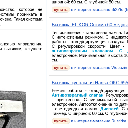
шириной: 60 см. С глубиной: 50 см.
ойство, которое не
в интернет-магазине BiXYte (Б
истемы проникать в
ючена. Такая система
.
Вытяжка ELIKOR Оптима 60 медны
Тип освещения - галогенная лампа. Т
С интенсивным режимом. С индикато
работы - отвод/циркуляция воздуха. 
анелью управления.
С регулировкой скорости. Цвет -
ы вытяжки, текущего
антивозвратным клапаном
.
С д
электронное. Минимальная высота 10
см.
в интернет-магазине Webazin
Вытяжка купольная Hansa OKC 65
Режим работы - отвод/циркуляция 
Антивозвратный клапан
. Регулиров
- пристенная. С минимальной выс
электронное. Автоотключение по датч
- светодиодная лампа.
Дисплей
. С 
Таймер. С шириной: 60 см. С глубиной:
в интернет-магазине Rustirka