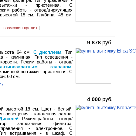
нения фильтра. Тип управления -
 вытяжки - пристенная. С
Режим работы - отвод/циркуляция
высотой 18 см. Глубина: 48 см.
a
возможен кредит
|
9 878
руб.
 высота 64 см.
С дисплеем
. Тип
ка - каминная. Тип освещения -
скорости. Режим работы - отвод/
тивозвратным клапаном
.
 каминной вытяжки - пристенная. С
й: 60 см.
77
4 000
руб.
ой высотой 18 см. Цвет - белый.
ип освещения - галогенная лампа.
Дисплей
. Режим работы - отвод/
тор загрязнения фильтра.
правления - электронное. С
. Тип встраивания - в шкаф. С