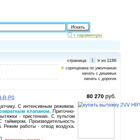
+ параметры
»
страница:
1
из 1186
сортировка по умолчанию
начать с дешевых
начать с дорогих
80 270
руб.
4-R-P0
датчику. С интенсивным режимом.
возвратным клапаном
. Приточно-
вытяжки - пристенная. С пультом
 С таймером. Производительность
и. Режим работы - отвод воздуха.
возможен кредит
|