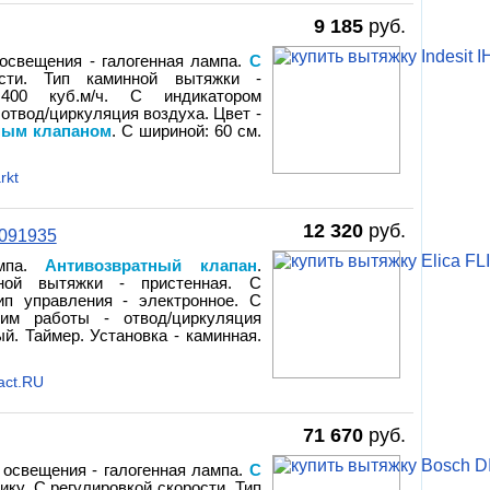
9 185
руб.
 освещения - галогенная лампа.
С
ости. Тип каминной вытяжки -
 400 куб.м/ч. С индикатором
 отвод/циркуляция воздуха. Цвет -
ным клапаном
. С шириной: 60 см.
rkt
12 320
руб.
0091935
ампа.
Антивозвратный клапан
.
нной вытяжки - пристенная. С
Тип управления - электронное. С
им работы - отвод/циркуляция
ый. Таймер. Установка - каминная.
act.RU
71 670
руб.
 освещения - галогенная лампа.
С
ику. С регулировкой скорости. Тип