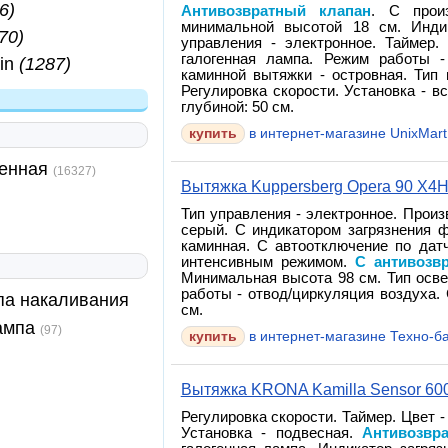
6)
Антивозвратный клапан
. С произ
минимальной высотой 18 см. Индик
70)
управления - электронное. Таймер.
галогенная лампа. Режим работы -
ain
(1287)
каминной вытяжки - островная. Тип
Регулировка скорости. Установка - в
глубиной: 50 см.
в интернет-магазине UnixMart
тенная
(16327)
Вытяжка Kuppersberg Opera 90 X4
Тип управления - электронное. Произ
серый. С индикатором загрязнения ф
каминная. С автоотключение по датч
интенсивным режимом.
С антивозв
Минимальная высота 98 см. Тип осве
работы - отвод/циркуляция воздуха. 
па накаливания
см.
ампа
(97)
в интернет-магазине Техно-б
Вытяжка KRONA Kamilla Sensor 600 
Регулировка скорости. Таймер. Цвет -
Установка - подвесная.
Антивозвр