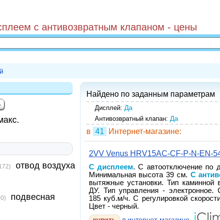
сплеем с антивозвратным клапаном - цены
й
Найдено по заданным параметрам
Да
Дисплей:
Да
макс.
Антивозвратный клапан:
в
41
Интернет-магазине:
2VV Venus HRV15AC-CF-P-N-EN-5
отвод воздуха
172)
С дисплеем
. С автоотключение по 
Минимальная высота 39 см.
С анти
вытяжные установки. Тип каминной 
ДУ. Тип управления - электронное.
подвесная
0)
185 куб.м/ч. С регулировкой скорост
Цвет - черный.
купить
в интернет-магазине