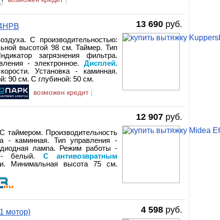
13 690
руб.
 4HPB
оздуха. С производительностью:
льной высотой 98 см. Таймер. Тип
ндикатор загрязнения фильтра.
авления - электронное.
Дисплей
.
корости. Установка - каминная.
: 90 см. С глубиной: 50 см.
возможен кредит
|
12 907
руб.
 С таймером. Производительность
ка - каминная. Тип управления -
одиодная лампа. Режим работы -
т - белый.
С антивозвратным
ти. Минимальная высота 75 см.
4 598
руб.
1 мотор)