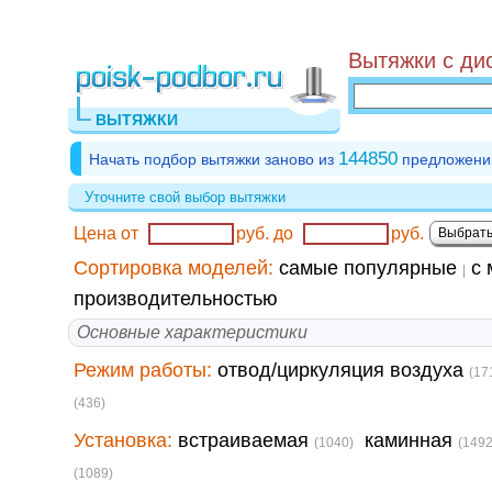
Вытяжки с ди
ВЫТЯЖКИ
144850
Начать подбор вытяжки заново из
предложени
Уточните свой выбор вытяжки
Цена от
руб.
до
руб.
Сортировка моделей:
самые популярные
с 
|
производительностью
Основные характеристики
Режим работы:
отвод/циркуляция воздуха
(17
(436)
Установка:
встраиваемая
каминная
(1040)
(1492
(1089)