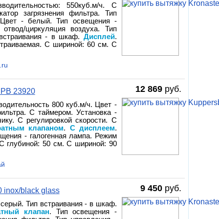
водительностью: 550куб.м/ч. С
атор загрязнения фильтра. Тип
 Цвет - белый. Тип освещения -
 отвод/циркуляция воздуха. Тип
 встраивания - в шкаф.
Дисплей
.
страиваемая. С шириной: 60 см. С
.ru
12 869
руб.
HPB 23920
водительность 800 куб.м/ч. Цвет -
ильтра. С таймером. Установка -
ику. С регулировкой скорости. С
ратным клапаном
.
С дисплеем
.
щения - галогенная лампа. Режим
С глубиной: 50 см. С шириной: 90
ай
9 450
руб.
inox/black glass
 серый. Тип встраивания - в шкаф.
атный клапан
. Тип освещения -