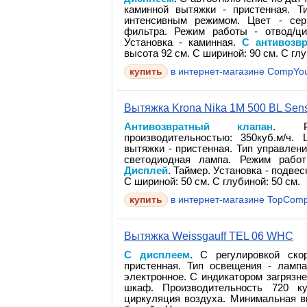
каминной вытяжки - пристенная. Т
интенсивным режимом. Цвет - сер
фильтра. Режим работы - отвод/ци
Установка - каминная.
С антивозв
высота 92 см. С шириной: 90 см. С глу
в интернет-магазине CompYo
Вытяжка Krona Nika 1M 500 BL Sen
Антивозвратный клапан
. Ре
производительностью: 350куб.м/ч.
вытяжки - пристенная. Тип управлени
светодиодная лампа. Режим работ
Дисплей
. Таймер. Установка - подве
С шириной: 50 см. С глубиной: 50 см.
в интернет-магазине TopComp
Вытяжка Weissgauff TEL 06 WHC
С дисплеем
. С регулировкой ско
пристенная. Тип освещения - лампа
электронное. С индикатором загрязне
шкаф. Производительность 720 ку
циркуляция воздуха. Минимальная в