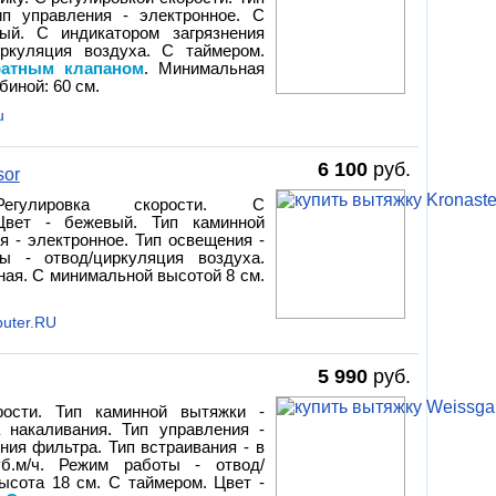
ип управления - электронное. С
ый. С индикатором загрязнения
ркуляция воздуха. С таймером.
ратным клапаном
. Минимальная
биной: 60 см.
u
6 100
руб.
sor
гулировка скорости. С
 Цвет - бежевый. Тип каминной
я - электронное. Тип освещения -
ы - отвод/циркуляция воздуха.
сная. С минимальной высотой 8 см.
uter.RU
5 990
руб.
рости. Тип каминной вытяжки -
 накаливания. Тип управления -
ния фильтра. Тип встраивания - в
б.м/ч. Режим работы - отвод/
ысота 18 см. С таймером. Цвет -