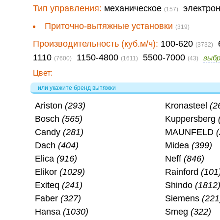
Тип управления:
механическое
электро
(157)
Приточно-вытяжные установки
(319)
Производительность (куб.м/ч):
100-620
(3732)
1110
1150-4800
5500-7000
выб
(7600)
(1611)
(43)
Цвет:
или укажите бренд вытяжки
Ariston
(293)
Kronasteel
(2
Bosch
(565)
Kuppersberg
Candy
(281)
MAUNFELD
Dach
(404)
Midea
(399)
Elica
(916)
Neff
(846)
Elikor
(1029)
Rainford
(101
Exiteq
(241)
Shindo
(1812
Faber
(327)
Siemens
(221
Hansa
(1030)
Smeg
(322)