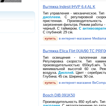
Вытяжка Indesit IHVP 6.4 AL K
Тип управления - механическое. Тип
дисплеем
. С регулировкой скор
пристенная. Производительность
загрязнения фильтра. Режим работы -
черный. С таймером.
С антивозврат
С глубиной: 29 см.
в интернет-магазине Mediama
Вытяжка Elica Flirt IX/A/90 TC PRF
Тип освещения - галогенная л
Регулировка скорости. Тип ками
производительностью: 650куб.м/ч. 
минимальной высотой 60 см. Реж
воздуха.
Дисплей
. Цвет - серебрист
Глубина: 45 см. Ширина: 90 см.
в интернет-магазине BeComp
Bosch DIB 091K50
Производительность 850 куб.м/ч. Тип
дисплеем
. С автоотключение по датч