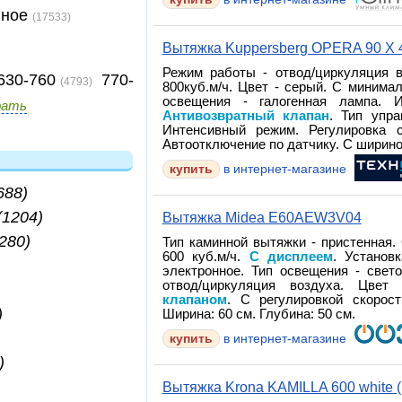
нное
(17533)
Вытяжка Kuppersberg OPERA 90 X
Режим работы - отвод/циркуляция в
630-760
770-
(4793)
800куб.м/ч. Цвет - серый. С минима
освещения - галогенная лампа. И
рать
Антивозвратный клапан
. Тип упр
Интенсивный режим. Регулировка с
Автоотключение по датчику. С шириной
купить
в интернет-магазине
688)
(1204)
Вытяжка Midea E60AEW3V04
(280)
Тип каминной вытяжки - пристенная.
600 куб.м/ч.
С дисплеем
. Установ
электронное. Тип освещения - свет
отвод/циркуляция воздуха. Цве
клапаном
. С регулировкой скорос
)
Ширина: 60 см. Глубина: 50 см.
)
купить
в интернет-магазине
)
Вытяжка Krona KAMILLA 600 white (