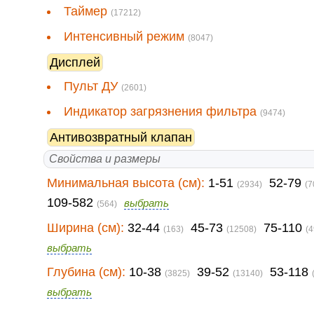
Таймер
(17212)
Интенсивный режим
(8047)
Дисплей
Пульт ДУ
(2601)
Индикатор загрязнения фильтра
(9474)
Антивозвратный клапан
Свойства и размеры
Минимальная высота (см):
1-51
52-79
(2934)
(7
109-582
выбрать
(564)
Ширина (см):
32-44
45-73
75-110
(163)
(12508)
(4
выбрать
Глубина (см):
10-38
39-52
53-118
(3825)
(13140)
выбрать