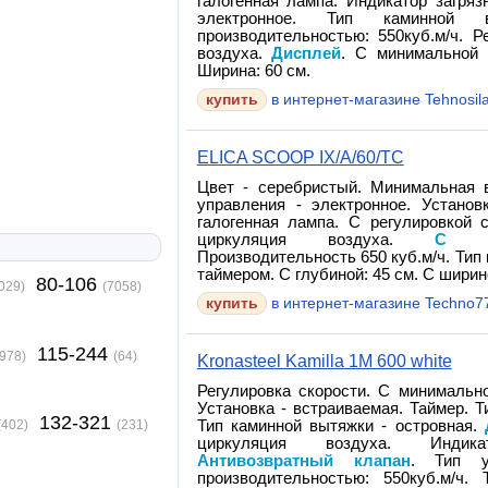
галогенная лампа. Индикатор загряз
электронное. Тип каминной
производительностью: 550куб.м/ч. 
воздуха.
Дисплей
. С минимальной 
Ширина: 60 см.
в интернет-магазине Tehnosil
ELICA SCOOP IX/A/60/TC
Цвет - серебристый. Минимальная
управления - электронное. Установ
галогенная лампа. С регулировкой 
циркуляция воздуха.
С ан
Производительность 650 куб.м/ч. Тип
таймером. С глубиной: 45 см. С ширино
80-106
029)
(7058)
в интернет-магазине Techno7
115-244
978)
(64)
Kronasteel Kamilla 1M 600 white
Регулировка скорости. С минимальн
Установка - встраиваемая. Таймер. Т
132-321
Тип каминной вытяжки - островная.
(402)
(231)
циркуляция воздуха. Индика
Антивозвратный клапан
. Тип у
производительностью: 550куб.м/ч