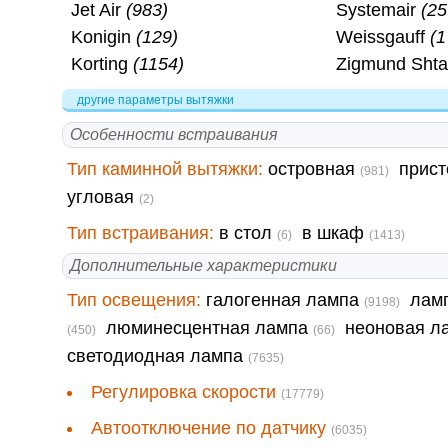
Jet Air
(983)
Systemair
(25
Konigin
(129)
Weissgauff
(1
Korting
(1154)
Zigmund Sht
другие параметры вытяжки
Особенности встраивания
Тип каминной вытяжки:
островная
прис
(981)
угловая
(2)
Тип встраивания:
в стол
в шкаф
(6)
(1413)
Дополнительные характеристики
Тип освещения:
галогенная лампа
лам
(9198)
люминесцентная лампа
неоновая л
(450)
(66)
светодиодная лампа
(7635)
Регулировка скорости
(17779)
Автоотключение по датчику
(6035)