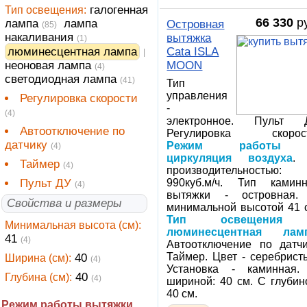
Тип освещения:
галогенная
66 330
ру
лампа
лампа
Островная
(85)
накаливания
вытяжка
(1)
люминесцентная лампа
Cata ISLA
|
неоновая лампа
MOON
(4)
светодиодная лампа
(41)
Тип
управления
Регулировка скорости
-
(4)
электронное. Пульт Д
Автоотключение по
Регулировка скорост
датчику
Режим работы
(4)
циркуляция воздуха
.
Таймер
(4)
производительностью:
Пульт ДУ
990куб.м/ч. Тип камин
(4)
вытяжки - островная.
Свойства и размеры
минимальной высотой 41 
Тип освещения
Минимальная высота (см):
люминесцентная лам
41
(4)
Автоотключение по датчи
Таймер. Цвет - серебрист
Ширина (см):
40
(4)
Установка - каминная.
Глубина (см):
40
(4)
шириной: 40 см. С глубин
40 см.
Режим работы вытяжки