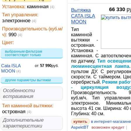
Установка:
каминная
(4)
66 330
ру
Вытяжка
Тип управления:
CATA ISLA
электронное
(4)
MOON
Производительность (куб.м/
Тип
ч):
990
каминной
(4)
вытяжки -
Цвет:
островная.
Установка -
выбранным фильтрам
соответствует только
каминная. С автоотключе
по датчику.
Тип освещени
Cata ISLA
от
57 990
руб.
люминесцентная лампа
MOON
пультом ДУ. С регулиров
(4)
скорости. С таймером. Цве
другие параметры вытяжки
серебристый.
Режим рабо
- циркуляция возду
Особенности
Производительность 9
встраивания
куб.м/ч. Тип управлени
электронное. Минималь
Тип каминной вытяжки:
высота 41 см. Ширина: 40 
островная
(4)
Глубина: 40 см.
Дополнительные
купить
в интернет-магазин
характеристики
AspektBT
возможен кредит
|