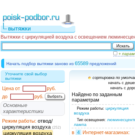
ВЫТЯЖКИ
Вытяжки с циркуляцией воздуха с освещением люминесцен
+ пара
65589
Начать подбор вытяжки заново из
предложений
Уточните свой выбор
сортировка по умолч
вытяжки
начать с деш
начать с дор
Цена от
руб.
Найдено по заданным
до
руб.
параметрам
Основные
циркуляция
Режим работы:
характеристики
воздуха
люминесцент
Тип освещения:
Режим работы:
отвод/
лампа
циркуляция воздуха
(252)
в
4
Интернет-магазинах:
циркуляция воздуха