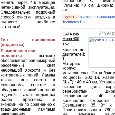
островная. С таймеро
менять через 4-6 месяцев
Глубина: 40 см. Ширина:
интенсивной эксплуатации.
см.
Следовательно, подобный
способ очистки воздуха в
купить
в интернет-магазин
вытяжке наиболее
Technotex.RU
затратный.
57 990
р
CATA Isla
Moon 400
Тип освещения
inox
(подсветка)
Количество
Люминесцентная
двигателей:
подсветка
вытяжек
1,
обеспечивает равномерный
Материал:
рассеянный свет
корпус:
небольшой яркости и без
металл/стекло, Потребляе
контрастных теней. Лампы
мощность: 200 Вт, Разм
такого типа светят в
(ШхГ) : 40 x 40 см, Установ
«холодном» спектре и
островная, Цвет: корп
обладают высокой световой
серебристый, Шири
отдачей. Такая подсветка
встраивания: 40 с
более практична и
Количество скоростей:
экономична по сравнению с
Освещение: 35 Вт х 
традиционными лампами
Производительность: 780 к
накаливания.
м/ч, Режимы работ