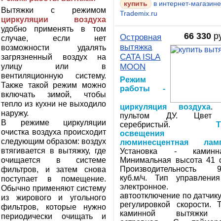
купить
в интернет-магазин
Вытяжки с режимом
Trademix.ru
циркуляции воздуха
удобно применять в том
66 330
ру
Островная
случае, если нет
вытяжка
возможности удалять
загрязненный воздух на
CATA ISLA
улицу или в
MOON
вентиляционную систему.
Режим
Также такой режим можно
работы -
включать зимой, чтобы
тепло из кухни не выходило
циркуляция воздуха
.
наружу.
пультом ДУ. Цвет
В режиме циркуляции
серебристый.
очистка воздуха происходит
освещения 
следующим образом: воздух
люминесцентная лам
втягивается в вытяжку, где
Установка - каминна
очищается в системе
Минимальная высота 41 
фильтров, и затем снова
Производительность 9
куб.м/ч. Тип управлени
поступает в помещение.
электронное.
Обычно применяют систему
автоотключение по датчику
из жирового и угольного
регулировкой скорости. 
фильтров, которые нужно
каминной вытяжки
периодически очищать и