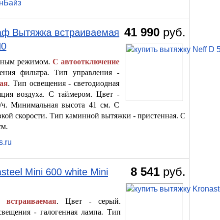
енБайз
41 990
руб.
аф Вытяжка встраиваемая
N0
ивным режимом.
С автоотключение
ения фильтра. Тип управления -
ая
. Тип освещения - светодиодная
яция воздуха. С таймером. Цвет -
м/ч. Минимальная высота 41 см. С
кой скорости. Тип каминной вытяжки - пристенная. С
см.
s.ru
8 541
руб.
eel Mini 600 white Mini
- встраиваемая
. Цвет - серый.
свещения - галогенная лампа. Тип