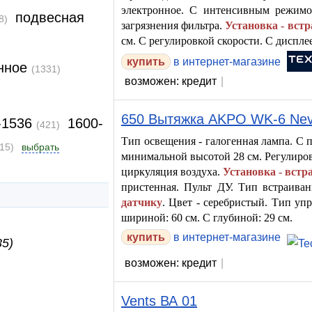
электронное. С интенсивным режимо
подвесная
8)
загрязнения фильтра.
Установка - вст
см. С регулировкой скорости. С диспле
купить
в интернет-магазине
онное
(1331)
возможен: кредит
|
650 Вытяжка AKPO WK-6 Nev
-1536
1600-
(421)
Тип освещения - галогенная лампа. С 
(15)
выбрать
минимальной высотой 28 см. Регулиров
циркуляция воздуха.
Установка - встр
пристенная. Пульт ДУ. Тип встраива
датчику
. Цвет - серебристый. Тип уп
шириной: 60 см. С глубиной: 29 см.
купить
в интернет-магазине
35)
возможен: кредит
|
Vents ВА 01