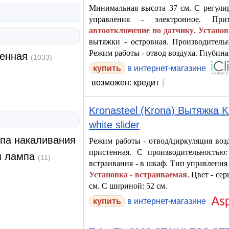
Минимальная высота 37 см. С регули
управления - электронное. При
автоотключение по датчику
.
Установ
вытяжки - островная. Производительн
Режим работы - отвод воздуха. Глубина
тенная
(1033)
купить
в интернет-магазине
возможен: кредит
|
Kronasteel (Krona) Вытяжка Kr
white slider
па накаливания
Режим работы - отвод/циркуляция воз
пристенная. С производительностью
я лампа
(11)
встраивания - в шкаф. Тип управления
Установка - встраиваемая
. Цвет - се
см. С шириной: 52 см.
в интернет-магазине