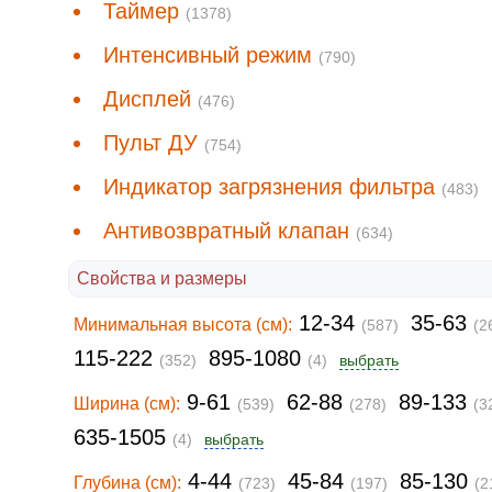
Таймер
(1378)
Интенсивный режим
(790)
Дисплей
(476)
Пульт ДУ
(754)
Индикатор загрязнения фильтра
(483)
Антивозвратный клапан
(634)
Свойства и размеры
12-34
35-63
Минимальная высота (см):
(587)
(2
115-222
895-1080
(352)
(4)
выбрать
9-61
62-88
89-133
Ширина (см):
(539)
(278)
(3
635-1505
(4)
выбрать
4-44
45-84
85-130
Глубина (см):
(723)
(197)
(2