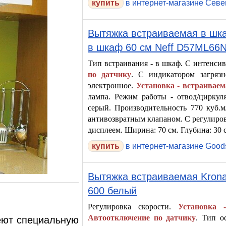
в интернет-магазине Сев
Вытяжка встраиваемая в шк
в шкаф 60 см Neff D57ML66
Тип встраивания - в шкаф. С интенс
по датчику
. С индикатором загрязн
электронное.
Установка - встраиваем
лампа. Режим работы - отвод/циркул
серый. Производительность 770 куб.
антивозвратным клапаном. С регулиров
дисплеем. Ширина: 70 см. Глубина: 30 
в интернет-магазине Good
Вытяжка встраиваемая Kronast
600 белый
Регулировка скорости.
Установка 
Автоотключение по датчику
. Тип о
еют специальную