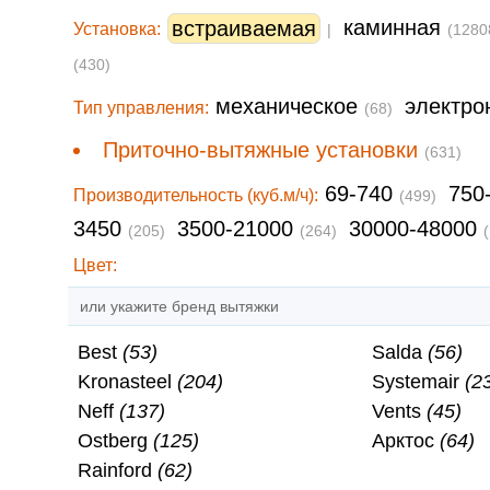
каминная
встраиваемая
Установка:
|
(1280
(430)
механическое
электр
Тип управления:
(68)
Приточно-вытяжные установки
(631)
69-740
750
Производительность (куб.м/ч):
(499)
3450
3500-21000
30000-48000
(205)
(264)
Цвет:
или укажите бренд вытяжки
Best
(53)
Salda
(56)
Kronasteel
(204)
Systemair
(2
Neff
(137)
Vents
(45)
Ostberg
(125)
Арктос
(64)
Rainford
(62)