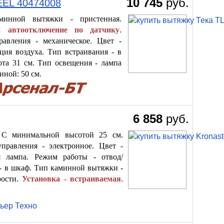
10 745
руб.
EEL 40474008
минной вытяжки - пристенная.
 автоотключение по датчику
.
равления - механическое. Цвет -
ция воздуха. Тип встраивания - в
та 31 см. Тип освещения - лампа
иной: 50 см.
6 858
руб.
. С минимальной высотой 25 см.
правления - электронное. Цвет -
я лампа. Режим работы - отвод/
 - в шкаф. Тип каминной вытяжки -
рости.
Установка - встраиваемая
.
ьер Техно