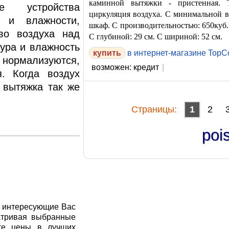
каминной вытяжки - пристенная. 
е устройства
циркуляция воздуха. С минимальной в
 и влажности,
шкаф. С производительностью: 650куб.
во воздуха над
С глубиной: 29 см. С шириной: 52 см.
ура и влажность
в интернет-магазине TopC
нормализуются,
возможен: кредит
|
я. Когда воздух
 вытяжка так же
Cтраницы:
1
2
poi
я интересующие Вас
атривая выбранные
те цены в лучших