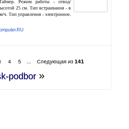
Таймер. Режим работы - отвод/
ысотой 25 см. Тип встраивания - в
м/ч. Тип управления - электронное.
omputer.RU
141
3
4
5
...
Следующая из
»
sk
-
podbor