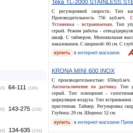
Teka TL-2000 STAINLESS ST
С регулировкой скорости. Тип ка
Производительность 756 куб.м/ч.
С
Установка - встраиваемая
. Тип уп
серый. Режим работы - отвод/циркуля
шкаф. С таймером. Минимальная высо
накаливания. С шириной: 60 см. С глуб
в интернет-магазине
KRONA MINI 600 INOX
С производительностью: 650куб.м/ч
Автоотключение по датчику
. Тип у
64-111
63)
(169)
серый. Тип освещения - галогенна
циркуляция воздуха. Тип встраивания
пристенная. Таймер. Регулировка ско
143-275
28)
(226)
Глубина: 29 см. Ширина: 52 см.
в интернет-магазине Прем
134-635
18)
(234)