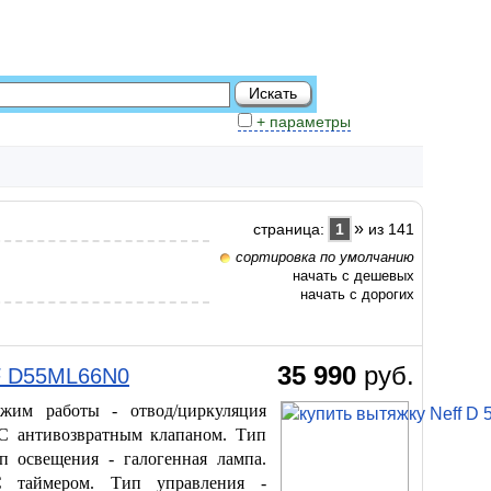
+ параметры
»
страница:
1
из 141
сортировка по умолчанию
начать с дешевых
начать с дорогих
35 990
руб.
F D55ML66N0
ежим работы - отвод/циркуляция
 С антивозвратным клапаном. Тип
п освещения - галогенная лампа.
 С таймером. Тип управления -