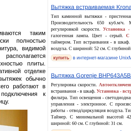
Вытяжка встраиваемая Krona
Тип каминной вытяжки - пристенная
Производительность 650 куб.м/ч.
регулировкой скорости.
Установка -
ваются таким
галогенная лампа. Цвет - серый.
С
ски полностью
таймером. Тип встраивания - в шкаф.
нитура, видимой
воздуха. С шириной: 52 см. С глубиной:
 располагается
в интернет-магазине UnixM
хностью плиты.
ативной отделке
Вытяжка Gorenje BHP643A5
 вытяжек обычно
Регулировка скорости.
Автоотключени
сего работают в
встраивания - в шкаф.
Установка - вс
подключения к
фильтра. Тип освещения - светодиодн
ицу.
управления - электронное. С произв
работы - отвод/циркуляция воздуха. Т
Таймер. С минимальной высотой 42
шириной: 60 см. С глубиной: 31 см.