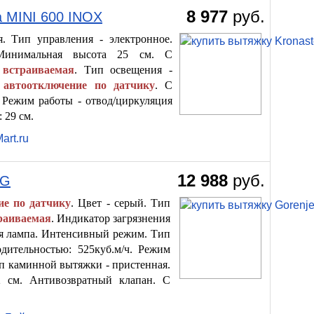
8 977
руб.
 MINI 600 INOX
. Тип управления - электронное.
 Минимальная высота 25 см. С
 встраиваемая
. Тип освещения -
 автоотключение по датчику
. С
 Режим работы - отвод/циркуляция
 29 см.
art.ru
12 988
руб.
BG
е по датчику
. Цвет - серый. Тип
траиваемая
. Индикатор загрязнения
ая лампа. Интенсивный режим. Тип
одительностью: 525куб.м/ч. Режим
ип каминной вытяжки - пристенная.
 см. Антивозвратный клапан. С