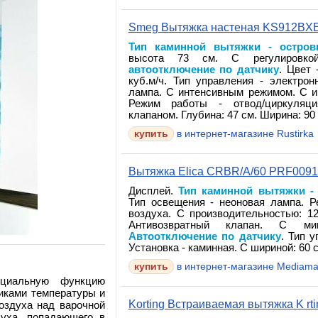
Smeg Вытяжка настеная KS912BX
Тип каминной вытяжки - остров
высота 73 см. С регулировк
автоотключение по датчику
. Цвет 
куб.м/ч. Тип управления - электрон
лампа. С интенсивным режимом. С и
Режим работы - отвод/циркуляци
клапаном. Глубина: 47 см. Ширина: 90
в интернет-магазине Rustirka
Вытяжка Elica CRBR/A/60 PRF009
Дисплей.
Тип каминной вытяжки -
Тип освещения - неоновая лампа. Р
воздуха. С производительностью: 12
Антивозвратный клапан. С м
Автоотключение по датчику
. Тип у
Установка - каминная. С шириной: 60 с
в интернет-магазине Mediama
ециальную функцию
чиками температуры и
Korting Встраиваемая вытяжка K rti
оздуха над варочной
духа, попадающего в