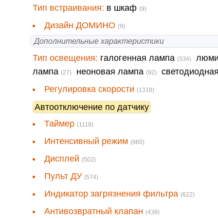
Тип встраивания:
в шкаф
(9)
Дизайн ДОМИНО
(9)
Дополнительные характеристики
Тип освещения:
галогенная лампа
люми
(334)
лампа
неоновая лампа
светодиодна
(27)
(92)
Регулировка скорости
(1318)
Автоотключение по датчику
Таймер
(1118)
Интенсивный режим
(960)
Дисплей
(502)
Пульт ДУ
(574)
Индикатор загрязнения фильтра
(622)
Антивозвратный клапан
(439)