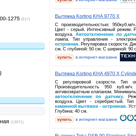
Вытяжка Korting KHA 9770 X
00-1275
(617)
С производительностью: 950куб.м/ч
Цвет - серый. Интенсивный режим. 
воздуха.
Автоотключение по датч
лампа. Тип управления - электро
островная
. Регулировка скорости. Д
см. С глубиной: 50 см. С шириной: 90 
купить
в интернет-магазине
)
Вытяжка Korting KHA 4970 X Cylind
С регулировкой скорости. Тип о
Производительность 950 куб.м/
антивозвратным клапаном. Минималь
автоотключение по датчику
. Реж
воздуха. Цвет - серебристый. Тип
каминной вытяжки - островная
. Ус
Глубина: 40 см.
купить
в интернет-магазине
нная
(13971)
Вытяжка Teka DSB 90 Stainless Ste