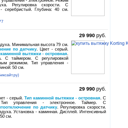
п управления - электронное. Режим
уха. Регулировка скорости. С
- серебристый. Глубина: 40 см.
77
29 990
руб.
здуха. Минимальная высота 79 см.
чение по датчику
. Цвет - серый.
 каминной вытяжки - островная
.
а. С таймером. С регулировкой
ным режимом. Тип управления -
иной: 50 см.
иксайт.ру)
29 990
руб.
вет - серый.
Тип каминной вытяжки - островная
. С
Тип управления - электронное. Таймер. С
втоотключение по датчику
. Регулировка скорости.
здуха. Установка - каминная. Дисплей. Интенсивный
50 см.