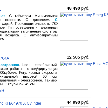
48 490
руб.
E
ная
. С таймером. Минимальная
ой скорости. С дисплеем.
С
- серый. Производительность 780
ное. Тип освещения - галогенная
ндикатором загрязнения фильтра.
я воздуха. С антивозвратным
 см.
12 585
руб.
1764A
 островная
. Цвет - серебристый.
ежим работы - отвод/циркуляция
00куб.м/ч. Регулировка скорости.
инимальной высотой 60 см.
правления - электронное. Таймер.
м. С глубиной: 45 см.
rkt
44 990
руб.
ng KHA 4970 X Cylinder