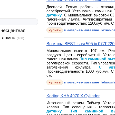
Дисплей. Режим работы - отвод/ц
серебристый. Установка - каминная.
датчику
. С минимальной высотой 63 
галогенная лампа. Антивозвратный
производительностью: 1200куб.м/ч. С 
несцентная
в интернет-магазине Техно-б
я лампа
(488)
Вытяжка BEST isasc505 ix 077F22
Минимальная высота 107 см. Реж
воздуха. Цвет - серебристый. Устан
галогенная лампа.
Тип каминной выт
регулировкой скорости. Тип управле
загрязнения фильтра.
С авт
Производительность 1000 куб.м/ч. С
см.
в интернет-магазине Tehnosil
Korting KHA 4970 X Cylinder
Интенсивный режим. Таймер. Устано
клапан. Тип освещения - галоген
датчику
.
Тип каминной вы