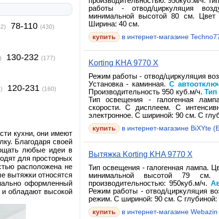
производительностью: 950куб.м/ч. Ти
работы - отвод/циркуляция возд
минимальной высотой 80 см. Цвет 
Ширина: 40 см.
78-110
62)
(430)
в интернет-магазине Techno7
130-232
)
(177)
Korting KHA 9770 X
Режим работы - отвод/циркуляция во
Установка - каминная.
С автоотклю
120-231
)
(160)
Производительность 950 куб.м/ч.
Тип
Тип освещения - галогенная ламп
скорости. С дисплеем. С интенсив
электронное. С шириной: 90 см. С глуб
в интернет-магазине BiXYte (Б
сти кухни, они имеют
лку. Благодаря своей
лощать любые идеи в
Вытяжка Korting KHA 9770 X
ходят для просторных
остью расположена не
Тип освещения - галогенная лампа. Ц
ые вытяжки относятся
минимальной высотой 79 см. 
инально оформленный
производительностью: 950куб.м/ч.
А
Режим работы - отвод/циркуляция во
 и обладают высокой
режим. С шириной: 90 см. С глубиной: 
в интернет-магазине Webazin