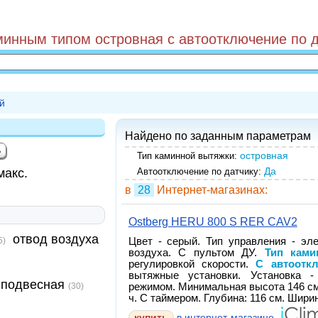
минным типом островная с автоотключение по д
й
Найдено по заданным параметрам
островная
Тип каминной вытяжки:
Да
макс.
Автоотключение по датчику:
в
28
Интернет-магазинах:
Ostberg HERU 800 S RER CAV2
отвод воздуха
5)
Цвет - серый. Тип управления - эл
воздуха. С пультом ДУ.
Тип ками
регулировкой скорости.
С автоотк
вытяжные установки. Установка -
подвесная
(30)
режимом. Минимальная высота 146 см
ч. С таймером. Глубина: 116 см. Ширин
купить
в интернет-магазине