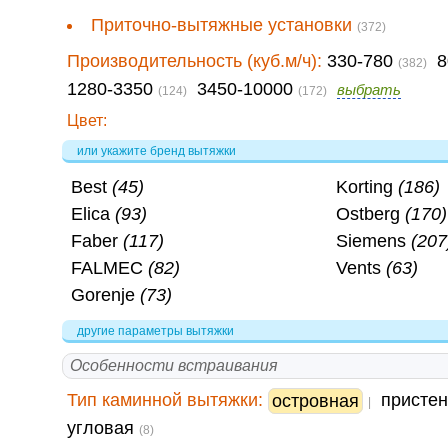
Приточно-вытяжные установки
(372)
Производительность (куб.м/ч):
330-780
8
(382)
1280-3350
3450-10000
выбрать
(124)
(172)
Цвет:
или укажите бренд вытяжки
Best
(45)
Korting
(186)
Elica
(93)
Ostberg
(170)
Faber
(117)
Siemens
(207
FALMEC
(82)
Vents
(63)
Gorenje
(73)
другие параметры вытяжки
Особенности встраивания
Тип каминной вытяжки:
присте
островная
|
угловая
(8)