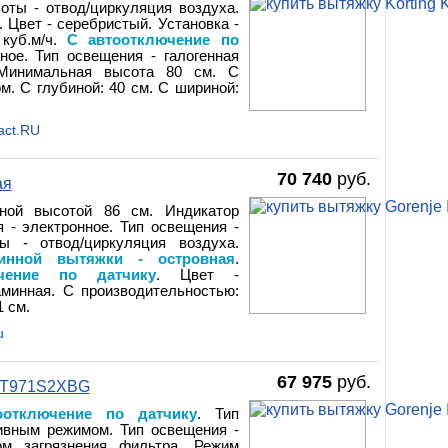
оты - отвод/циркуляция воздуха.
. Цвет - серебристый. Установка -
 куб.м/ч.
С автоотключение по
ное. Тип освещения - галогенная
Минимальная высота 80 см. С
м. С глубиной: 40 см. С шириной:
act.RU
70 740
руб.
ая
ьной высотой 86 см. Индикатор
я - электронное. Тип освещения -
ы - отвод/циркуляция воздуха.
инной вытяжки - островная
.
ючение по датчику
. Цвет -
аминная. С производительностью:
1 см.
u
67 975
руб.
IHT971S2XBG
оотключение по датчику
. Тип
сивным режимом. Тип освещения -
ом загрязнения фильтра. Режим