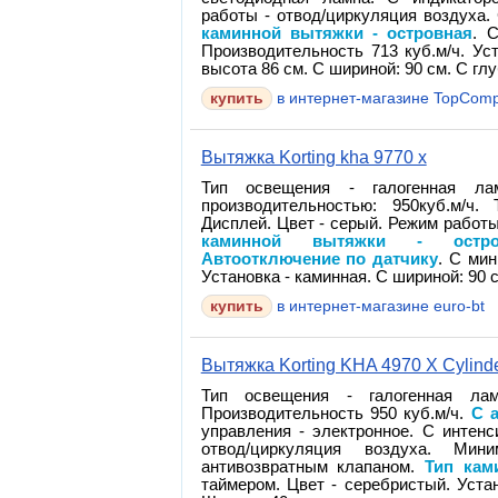
работы - отвод/циркуляция воздуха
каминной вытяжки - островная
. 
Производительность 713 куб.м/ч. Ус
высота 86 см. С шириной: 90 см. С глу
в интернет-магазине TopComp
Вытяжка Korting kha 9770 x
Тип освещения - галогенная лам
производительностью: 950куб.м/ч.
Дисплей. Цвет - серый. Режим работы
каминной вытяжки - остро
Автоотключение по датчику
. С ми
Установка - каминная. С шириной: 90 с
в интернет-магазине euro-bt
Вытяжка Korting KHA 4970 X Cylind
Тип освещения - галогенная лам
Производительность 950 куб.м/ч.
С 
управления - электронное. С интен
отвод/циркуляция воздуха. М
антивозвратным клапаном.
Тип кам
таймером. Цвет - серебристый. Устан