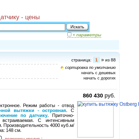
атчику - цены
+ параметры
»
страница:
1
из 88
сортировка по умолчанию
начать с дешевых
начать с дорогих
860 430
руб.
ектронное. Режим работы - отвод
нной вытяжки - островная
. С
лючение по датчику
. Приточно-
 встраиваемая. С интенсивным
. Производительность 4000 куб.м/
а: 148 см.
возможен кредит
|