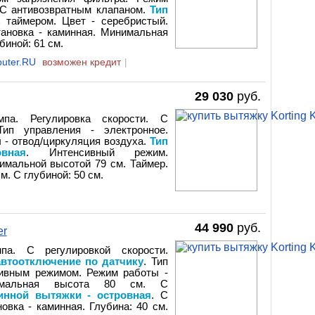
. С антивозвратным клапаном.
Тип
С таймером. Цвет - серебристый.
тановка - каминная. Минимальная
биной: 61 см.
uter.RU
возможен кредит
|
29 030
руб.
па. Регулировка скорости. С
 Тип управления - электронное.
 - отвод/циркуляция воздуха.
Тип
вная
. Интенсивный режим.
нимальной высотой 79 см. Таймер.
м. С глубиной: 50 см.
44 990
руб.
er
па. С регулировкой скорости.
автоотключение по датчику
. Тип
сивным режимом. Режим работы -
инимальная высота 80 см. С
инной вытяжки - островная
. С
овка - каминная. Глубина: 40 см.