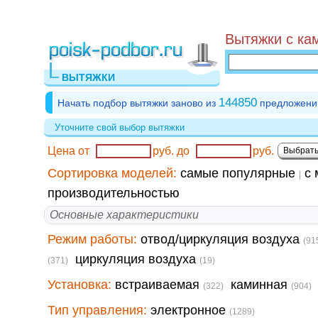
Вытяжки с ка
ВЫТЯЖКИ
144850
Начать подбор вытяжки заново из
предложени
Уточните свой выбор вытяжки
Цена от
руб.
до
руб.
Сортировка моделей:
самые популярные
с 
|
производительностью
Основные характеристики
Режим работы:
отвод/циркуляция воздуха
(91
циркуляция воздуха
(371)
(19)
Установка:
встраиваемая
каминная
(322)
(904)
Тип управления:
электронное
(1289)