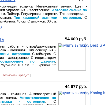
иркуляция воздуха. Интенсивный режим. Цвет -
 Тип управления - электронное.
Автоотключение по
см. Таймер. Регулировка скорости. Тип освещения -
 клапан.
Тип каминной вытяжки - островная
. С
глубиной: 49 см. С шириной: 90 см.
ай
54 600
руб.
01A
им работы - отвод/циркуляция
овка - каминная. Тип освещения -
яжки - островная
. С таймером. С
ния - электронное. С индикатором
оотключение по датчику
.
 глубиной: 107 см. С шириной: 32
a
возможен кредит
|
44 677
руб.
вка - каминная. Антивозвратный
ная лампа.
Автоотключение по
тяжки - островная
. С