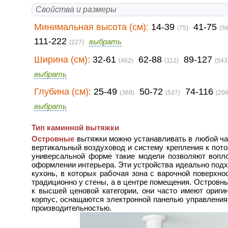
Свойства и размеры
Минимальная высота (см):
14-39
41-75
(75)
(5
111-222
выбрать
(227)
Ширина (см):
32-61
62-88
89-127
(462)
(112)
(543
выбрать
Глубина (см):
25-49
50-72
74-116
(368)
(537)
(206
выбрать
Тип каминной вытяжки
Островные
вытяжки можно устанавливать в любой ча
вертикальный воздуховод и систему крепления к пото
универсальной форме такие модели позволяют воп
оформлении интерьера. Эти устройства идеально под
кухонь, в которых рабочая зона с варочной поверхн
традиционно у стены, а в центре помещения. Островн
к высшей ценовой категории, они часто имеют ориг
корпус, оснащаются электронной панелью управления
производительностью.