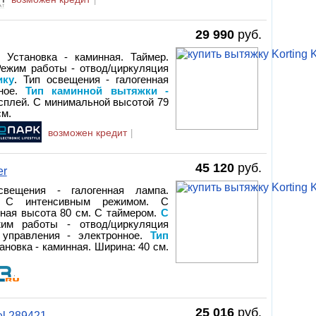
29 990
руб.
. Установка - каминная. Таймер.
Режим работы - отвод/циркуляция
ику
. Тип освещения - галогенная
нное.
Тип каминной вытяжки -
исплей. С минимальной высотой 79
см.
возможен кредит
|
45 120
руб.
er
свещения - галогенная лампа.
ч. С интенсивным режимом. С
ная высота 80 см. С таймером.
С
им работы - отвод/циркуляция
 управления - электронное.
Тип
тановка - каминная. Ширина: 40 см.
25 016
руб.
el 289421