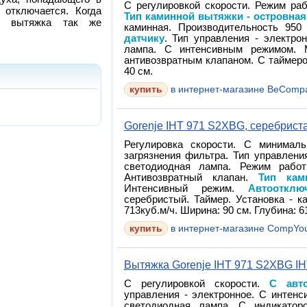
С регулировкой скорости. Режим раб
 отключается. Когда
Тип каминной вытяжки - островная
, вытяжка так же
каминная. Производительность 950
датчику
. Тип управления - электрон
лампа. С интенсивным режимом. 
антивозвратным клапаном. С таймеро
40 см.
в интернет-магазине BeComp
Gorenje IHT 971 S2XBG, серебрист
Регулировка скорости. С минимал
загрязнения фильтра. Тип управлени
светодиодная лампа. Режим работ
Антивозвратный клапан.
Тип кам
Интенсивный режим.
Автооткл
серебристый. Таймер. Установка - к
713куб.м/ч. Ширина: 90 см. Глубина: 6
в интернет-магазине CompYo
Вытяжка Gorenje IHT 971 S2XBG 
С регулировкой скорости.
С авт
управления - электронное. С интен
светодиодная лампа. С индикатор