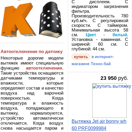
С дисплеем. С
индикатором загрязнения
фильтра.
Производительность 780
куб.м/ч. С регулировкой
скорости. С таймером.
Минимальная высота 58
см.
Цвет - белый
.
Установка - каминная. С
шириной: 60 см. С
глубиной: 44 см.
Автоотключение по датчику
в интернет-
Некоторые дорогие модели
вытяжек имеют специальную
магазине Техно-бай
функцию
автоотключения
.
Такие устройства оснащаются
23 950
руб.
датчиками температуры и
влажности, которые
определяют состав и качество
воздуха над варочной
поверхностью. Когда
температура и влажность
воздуха, попадающего в
вытяжку, нормализуются,
устройство автоматически
Вытяжка Jet air bonny wh
отключается. Когда воздух
снова насыщается паром и
60 PRF0099984