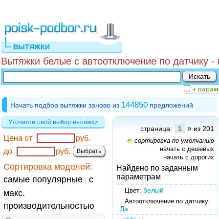
ВЫТЯЖКИ
Вытяжки белые с автоотключение по датчику -
+ пара
144850
Начать подбор вытяжки заново из
предложений
Уточните свой выбор вытяжки
»
страница:
1
из 201
Цена от
руб.
сортировка по умолчанию
начать с дешевых
до
руб.
начать с дорогих
Сортировка моделей:
Найдено по заданным
параметрам
самые популярные
с
|
белый
Цвет:
макс.
Автоотключение по датчику:
производительностью
Да