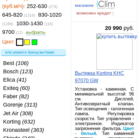
(куб.м/ч):
252-630
магазине
(274)
возможен кредит
|
645-820
830-1020
(1316)
1030-1430
(1288)
(116)
20 990
руб.
9700
выбрать
(12)
Цвет:
или укажите бренд вытяжки
Best
(106)
Bosch
(123)
Вытяжка Korting KHC
Elica
(41)
97070 GW
Exiteq
(60)
Установка - каминная. С
минимальной высотой 96
Faber
(82)
см. Дисплей.
Антивозвратный клапан.
Gorenje
(313)
Тип освещения - галогенная
Jet Air
(308)
лампа. Регулировка
скорости. Тип управления -
Korting
(632)
электронное. Индикатор
загрязнения фильтра.
Цвет
Kronasteel
(363)
- белый
. Тип каминной