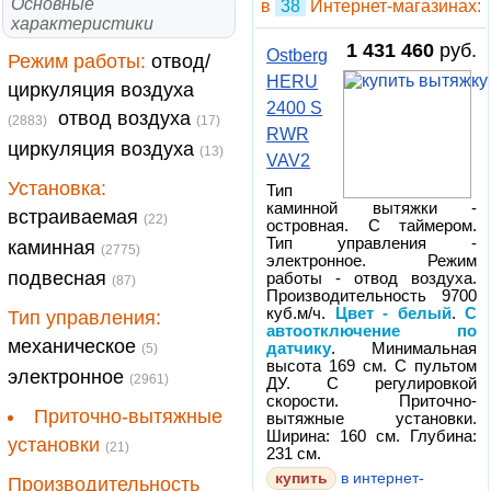
Основные
в
38
Интернет-магазинах:
характеристики
1 431 460
руб.
Ostberg
Режим работы:
отвод/
HERU
циркуляция воздуха
2400 S
отвод воздуха
(2883)
(17)
RWR
циркуляция воздуха
(13)
VAV2
Установка:
Тип
каминной вытяжки -
встраиваемая
(22)
островная. С таймером.
Тип управления -
каминная
(2775)
электронное. Режим
подвесная
работы - отвод воздуха.
(87)
Производительность 9700
куб.м/ч.
Цвет - белый
.
С
Тип управления:
автоотключение по
механическое
датчику
. Минимальная
(5)
высота 169 см. С пультом
электронное
(2961)
ДУ. С регулировкой
скорости. Приточно-
Приточно-вытяжные
вытяжные установки.
Ширина: 160 см. Глубина:
установки
(21)
231 см.
купить
в интернет-
Производительность