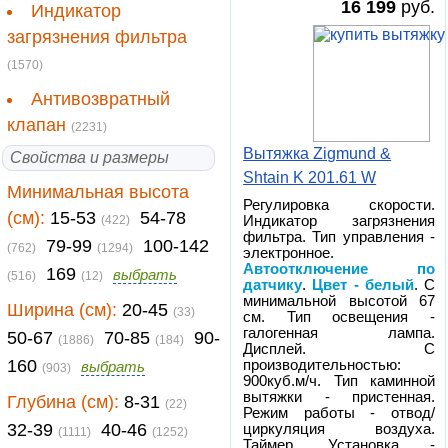
16 199
руб.
Индикатор
загрязнения фильтра
(1570)
Антивозвратный
клапан
(2231)
Вытяжка Zigmund &
Свойства и размеры
Shtain K 201.61 W
Минимальная высота
Регулировка скорости.
(см):
15-53
54-78
(422)
Индикатор загрязнения
фильтра. Тип управления -
79-99
100-142
(762)
(1294)
электронное.
Автоотключение по
169
выбрать
(516)
(12)
датчику
.
Цвет - белый
. С
минимальной высотой 67
Ширина (см):
20-45
(33)
см. Тип освещения -
галогенная лампа.
50-67
70-85
90-
(1886)
(184)
Дисплей. С
160
производительностью:
выбрать
(903)
900куб.м/ч. Тип каминной
вытяжки - пристенная.
Глубина (см):
8-31
(22)
Режим работы - отвод/
32-39
40-46
циркуляция воздуха.
(1111)
(1252)
Таймер. Установка -