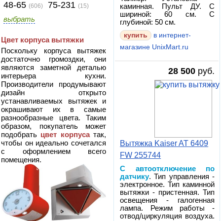
48-65
75-231
(606)
(15)
каминная. Пульт ДУ. С
шириной: 60 см. С
выбрать
глубиной: 50 см.
в интернет-
Цвет корпуса вытяжки
магазине UnixMart.ru
Поскольку корпуса вытяжек
достаточно громоздки, они
являются заметной деталью
28 500
руб.
интерьера кухни.
Производители продумывают
дизайн открыто
устанавливаемых вытяжек и
окрашивают их в самые
разнообразные цвета. Таким
образом, покупатель может
подобрать
цвет корпуса
так,
чтобы он идеально сочетался
Вытяжка Kaiser AT 6409
с оформлением всего
FW 255744
помещения.
С автоотключение по
датчику
. Тип управления -
электронное. Тип каминной
вытяжки - пристенная. Тип
освещения - галогенная
лампа. Режим работы -
отвод/циркуляция воздуха.