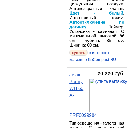
циркуляция воздуха.
Антивозвратный клапан.
Цвет - белый
.
Интенсивный режим.
Автоотключение по
датчику
. Таймер.
Установка - каминная. С
минимальной высотой 96
см. Глубина: 35 см.
Ширина: 60 см.
в интернет-
магазине BeCompact.RU
20 220
руб.
Jetair
Bonny
WH 60
A-
PRF0099984
Тип освещения - галогенная
лампа. С регулировкой