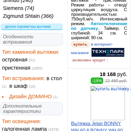
Shindo
(240)
вытяжки - пристенная.
Режим работы - отвод/
Siemens
(74)
циркуляция воздуха. С
производительностью:
Zigmund Shtain
(366)
750куб.м/ч. Интенсивный
режим.
Автоотключение
другие параметры вытяжки
по датчику
. Таймер. С
глубиной: 34 см. С
Особенности
шириной: 90 см.
встраивания
купить
в интернет-
Тип каминной вытяжки:
магазине
островная
возможен кредит
|
(51)
пристенная
(2885)
18 168
руб.
Тип встраивания:
в стол
-19%
22 490 руб.
в шкаф
(1)
(16)
Дизайн ДОМИНО
(1)
Дополнительные
характеристики
Тип освещения:
Вытяжка Jetair BONNY
галогенная лампа
(1878)
WH 60 A BONNY WH 60