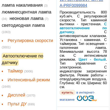
лампа накаливания
A-PRF0099984
(3)
люминесцентная лампа
Производительность 800
куб.м/ч. С регулировкой
неоновая лампа
(34)
(7)
скорости. Тип каминной
вытяжки - пристенная.
С
светодиодная лампа
автоотключение по
датчику
. С
(1063)
антивозвратным клапаном.
Установка - каминная. С
Регулировка скорости
таймером. Тип освещения -
(3001)
галогенная лампа.
Минимальная высота 78
Автоотключение по
см. С интенсивным
режимом.
Цвет - белый
.
датчику
Тип управления -
электронное. С
Таймер
индикатором загрязнения
(3006)
фильтра. Режим работы -
отвод/циркуляция воздуха.
Интенсивный режим
Глубина: 40 см. Ширина: 60
(1649)
см.
купить
в интернет-
Дисплей
(1670)
магазине
Пульт ДУ
(699)